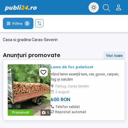
publi
24
.ro
Filtre
2
Casa si gradina Caras-Severin
Anunțuri promovate
Vezi toate
Lemn de foc paletizat
Vând lemn esență tare, cer, gorun, carpen,
fag și salcâm
Farliug, Caras-Severin
2 august
600 RON
Telefon validat
Repostat automat
Promovat
5