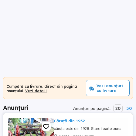
Vezi anunțuri
Cumpără cu livrare, direct din pagina
cu livrare
anunțului.
Vezi detalii
Anunțuri
20
50
Anunțuri pe pagină:
Căruță din 1932
căruța este din 1928. Stare foarte buna.