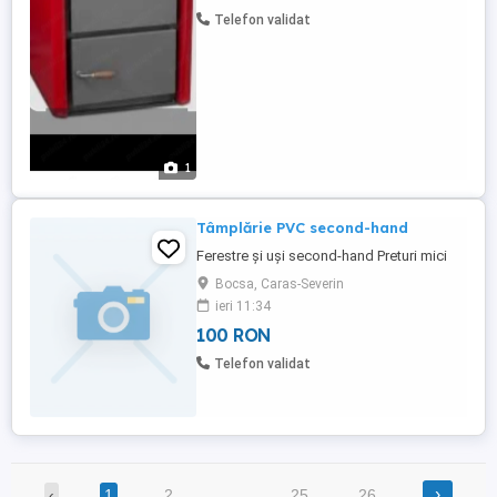
Telefon validat
1
Tâmplărie PVC second-hand
Ferestre și uși second-hand Preturi mici
Bocsa, Caras-Severin
ieri 11:34
100 RON
Telefon validat
›
‹
1
2
…
25
26