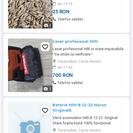
ieri 19:15
25 RON
Telefon validat
3
Laser profesional Hilti
Laser profesional Hilti in stare impecabila
! Se vinde cu verificare !
Caransebes, Caras-Severin
ieri 17:42
700 RON
Telefon validat
1
Baterie Hilti B 12-22 Nuron
Originală
Vând acumulator Hilti B 12-22. Original
Stare foarte bună 100% funcțional
Compatibil cu toate sculele Hilti Nuron Se
Caransebes, Caras-Severin