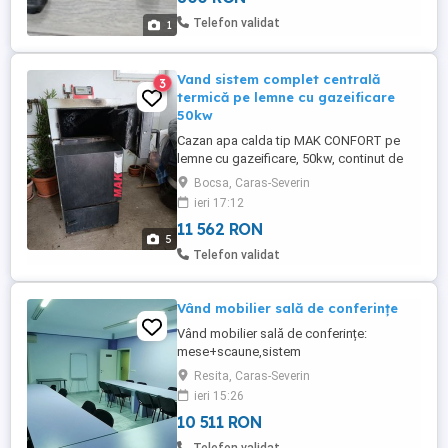
Active Torque Control (ATC). Hilti. Toate
Telefon validat
1
sculele sunt ...
Vand sistem complet centrală
3
termică pe lemne cu gazeificare
50kw
Cazan apa calda tip MAK CONFORT pe
lemne cu gazeificare, 50kw, continut de
apa 157 litri, buncărul a fost recondiționat,
Bocsa, Caras-Severin
cu sistem de automatizare, cu termostat
ieri 17:12
online, 3 pompe Grundfos , vas de
11 562 RON
expansiune, si sistem de protectie si
5
autonomie pentru curent pentru 36 de ore.
Telefon validat
Este functional totul, se ...
Vând mobilier sală de conferințe
Vând mobilier sală de conferințe:
mese+scaune,sistem
audio,videoproiector și flipchart. 2000
Resita, Caras-Severin
negociabil.
ieri 15:26
10 511 RON