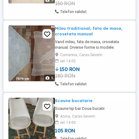
5
150 RON
cm. 125 lei - bucata. Materialul se poate
schimba. Unul ...
Telefon validat
Mileu traditional, fata de masa,
crosetata manual
Vand mileu, fata de masa, crosetata
manual. Diverse forme si modele.
Dimensiunea este trecuta in imagine.
Cornereva, Caras-Severin
Obiect vintage, în stare foarte buna.
ieri 14:05
150 RON
180 RON
5
Telefon validat
Scaune bucatarie
Scaune tip bar Doua bucatii
Anina, Caras-Severin
ieri 14:00
105 RON
Telefon validat