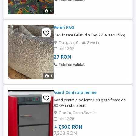
5
Peleți FAG
De vânzare Peleti din Fag 27 lei sac 15 kg
Teregova, Caras-Severin
ieri 12:32
27 RON
Telefon validat
1
Vand Centrala lemne
Vand centrala pe lemne cu gazeificare de
80 kw in stare buna
Oravita, Caras-Severin
ieri 12:20
7,300 RON
7,500 RON