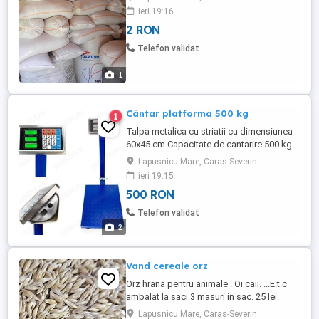
ieri 19:16
2 RON
Telefon validat
1
Cântar platforma 500 kg
1
Talpa metalica cu striatii cu dimensiunea
60x45 cm Capacitate de cantarire 500 kg
Display iluminat Functie "shake" Greutate
Lapusnicu Mare, Caras-Severin
minima 1 kg acuratete 100 grame Functia
ieri 19:15
Tara Cantarul dispune de baterie pentru
500 RON
pentru operare autonoma sau se
conecteaza la priza 220V Memorare 5
Telefon validat
preturi unitare Brat rabatabil ...
2
Vand cereale orz
Orz hrana pentru animale . Oi caii. ...E.t.c
ambalat la saci 3 masuri in sac. 25 lei
masura sau 70 lei sacu
Lapusnicu Mare, Caras-Severin