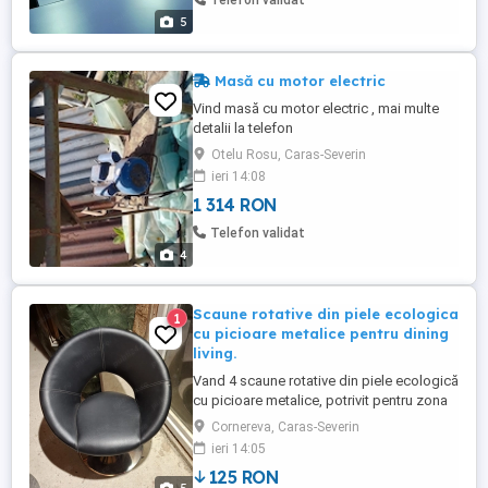
Telefon validat
5
Masă cu motor electric
Vind masă cu motor electric , mai multe
detalii la telefon
Otelu Rosu, Caras-Severin
ieri 14:08
1 314 RON
Telefon validat
4
Scaune rotative din piele ecologica
1
cu picioare metalice pentru dining
living.
Vand 4 scaune rotative din piele ecologică
cu picioare metalice, potrivit pentru zona
de dining sau living. Acest scaun modern
Cornereva, Caras-Severin
și confortabil se adaptează perfect în
ieri 14:05
orice spațiu. Culoare neagra. Inaltime
125 RON
totala scaun : 78 cm. Inaltime sezut : 43