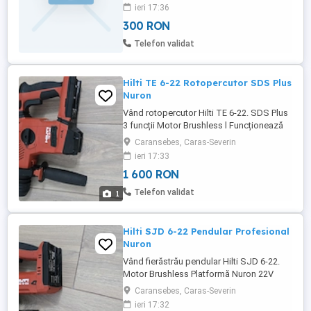
poate testa înainte de cumpărare. Hilti B
ieri 17:36
12-22 Nuron, utilizate, în stare bună de
300 RON
funcționare Toate sculele sunt originale
Hilti, în stare foarte bună și perfect
Telefon validat
funcționale. Se pot testa ...
Hilti TE 6-22 Rotopercutor SDS Plus
Nuron
Vând rotopercutor Hilti TE 6-22. SDS Plus
3 funcții Motor Brushless l Funcționează
perfect Ideal pentru: beton cărămidă
Caransebes, Caras-Severin
zidărie renovări Se vinde fără baterie. Nu a
ieri 17:33
fost folosita deloc ! Toate sculele sunt
1 600 RON
originale Hilti, în stare foarte bună și
perfect funcționale. Se pot testa înainte
Telefon validat
1
de cumpărare. ...
Hilti SJD 6-22 Pendular Profesional
Nuron
Vând fierăstrău pendular Hilti SJD 6-22.
Motor Brushless Platformă Nuron 22V
Tăieri precise Funcționează impecabil Se
Caransebes, Caras-Severin
vinde fără baterie și încărcător. Ideal
ieri 17:32