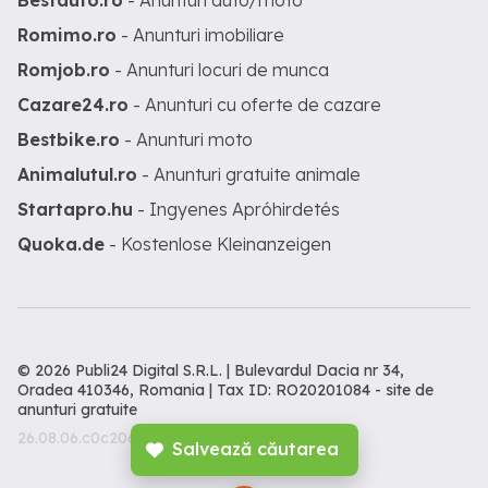
Bestauto.ro
- Anunturi auto/moto
Romimo.ro
- Anunturi imobiliare
Romjob.ro
- Anunturi locuri de munca
Cazare24.ro
- Anunturi cu oferte de cazare
Bestbike.ro
- Anunturi moto
Animalutul.ro
- Anunturi gratuite animale
Startapro.hu
- Ingyenes Apróhirdetés
Quoka.de
- Kostenlose Kleinanzeigen
© 2026 Publi24 Digital S.R.L. | Bulevardul Dacia nr 34,
Oradea 410346, Romania | Tax ID: RO20201084 -
site de
anunturi gratuite
26.08.06.c0c206c
Salvează căutarea