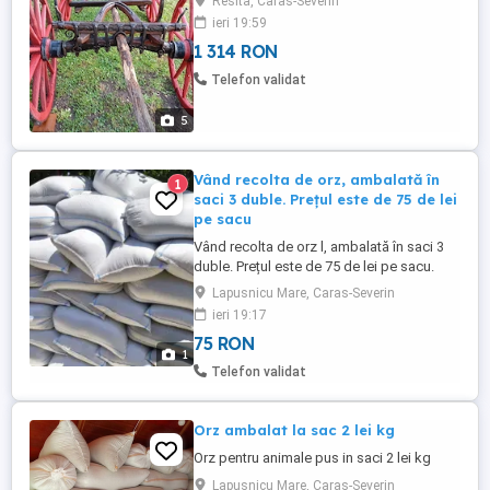
Resita, Caras-Severin
ieri 19:59
1 314 RON
Telefon validat
5
Vând recolta de orz, ambalată în
1
saci 3 duble. Prețul este de 75 de lei
pe sacu
Vând recolta de orz l, ambalată în saci 3
duble. Prețul este de 75 de lei pe sacu.
Ultimi 20 de buc
Lapusnicu Mare, Caras-Severin
ieri 19:17
75 RON
1
Telefon validat
Orz ambalat la sac 2 lei kg
Orz pentru animale pus in saci 2 lei kg
Lapusnicu Mare, Caras-Severin