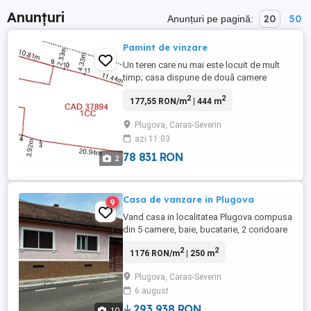
Anunțuri
20
50
Anunțuri pe pagină:
Pamint de vinzare
Un teren care nu mai este locuit de mult
timp; casa dispune de două camere
locuibile (C1), un grajd, o cocina, un coteț
2
2
177,55 RON/m
| 444 m
de găini (C2), o fântână și teren agricol.
Suprafața totală este de 444 m . Accesul
Plugova, Caras-Severin
este asfaltat, iar zona este extrem de
azi 11:03
liniștită, la marginea satului. Există racord
la rețeaua de ...
78 831 RON
2
Casa de vanzare in Plugova
9
Vand casa in localitatea Plugova compusa
din 5 camere, baie, bucatarie, 2 coridoare
mari, camara alimente, pivnita mare, curte
2
2
1176 RON/m
| 250 m
mare cu poarta pentru acces auto,
gradina, fantana pentru alimentare cu apa,
Plugova, Caras-Severin
dependinte pentru animale construite in
6 august
spatele casei (cocina porci, cotete pentru
gaini, etc). Casa ...
293,938 RON
10