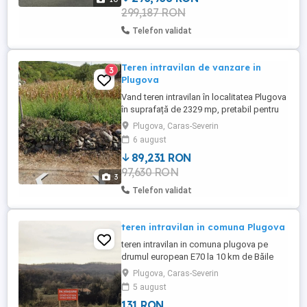
299,187 RON
Telefon validat
Teren intravilan de vanzare in
3
Plugova
Vand teren intravilan în localitatea Plugova
în suprafață de 2329 mp, pretabil pentru
constructie casa sau pensiune. Terenul
Plugova, Caras-Severin
este drept, bine delimitat iar pretul este de
6 august
8 euro mp, negociabil.
89,231 RON
97,630 RON
3
Telefon validat
teren intravilan in comuna Plugova
teren intravilan in comuna plugova pe
drumul european E70 la 10 km de Băile
Herculane, la strada, suprafață de
Plugova, Caras-Severin
734mp,la preț de 25euro mp, bun pentru
5 august
construirea unei case sau pensiuni, sau
131 RON
alte foloase. alte informații la telefon, vezi