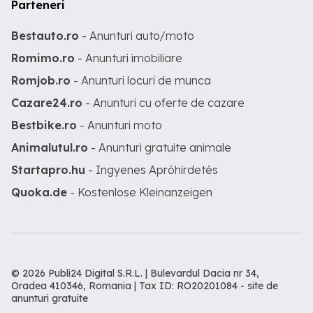
Parteneri
Bestauto.ro
- Anunturi auto/moto
Romimo.ro
- Anunturi imobiliare
Romjob.ro
- Anunturi locuri de munca
Cazare24.ro
- Anunturi cu oferte de cazare
Bestbike.ro
- Anunturi moto
Animalutul.ro
- Anunturi gratuite animale
Startapro.hu
- Ingyenes Apróhirdetés
Quoka.de
- Kostenlose Kleinanzeigen
© 2026 Publi24 Digital S.R.L. | Bulevardul Dacia nr 34,
Oradea 410346, Romania | Tax ID: RO20201084 -
site de
anunturi gratuite