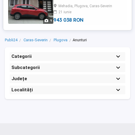
acoperita, 2 casa scării, magazie, spatiu
Mehadia, Plugova, Caras-Severin
verde acoperit de vita de vie. Etaj: 3
21 iunie
camere, 1 baie, terasă acoperita, terasă
neacoperita și balcon. Pod ...
943 038 RON
9
Publi24
Caras-Severin
Plugova
Anunturi
Categorii
Subcategorii
Județe
Localități