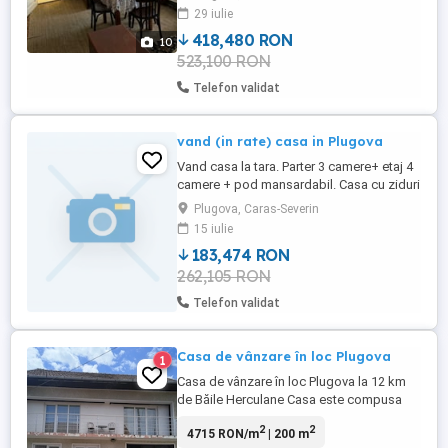
29 iulie
418,480 RON
10
523,100 RON
Telefon validat
vand (in rate) casa in Plugova
Vand casa la tara. Parter 3 camere+ etaj 4
camere + pod mansardabil. Casa cu ziduri
foarte groase parter din piatra, etaj din
Plugova, Caras-Severin
caramida. Anexa cu 3 incaperi. Terenul de
15 iulie
sub casa si gradina 470 mp. constructiile
183,474 RON
,la sol,l 180 mp. Casa este in mijlocul
262,105 RON
satului, strada foarte linistita, vecini ok, sat
...
Telefon validat
Casa de vânzare în loc Plugova
1
Casa de vânzare în loc Plugova la 12 km
de Băile Herculane Casa este compusa
din parter, etaj și pod Parter: 2camere,
2
2
4715 RON/m
| 200 m
bucătărie, cămară, baie, curte pavata și