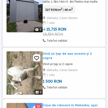
tabla. L-8m l-6m H- 4m Pentru mai multe
detalii sunați la
2
2
327 RON/m
| 48 m
Mehadia, Caras-Severin
7 iulie
15,715 RON
5
18,334 RON
Telefon validat
Vind un țap de aun acesta și 2
capre
Vind un țap și 2 capre
Mehadia, Caras-Severin
1 iulie
1 500 RON
Telefon validat
2
Casa de vânzare în Mehadia, ușor
12