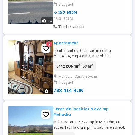
si doua mai mari in total 3455(teren
5 august
intravilan cu apa si curent)... Detalii la
152 RON
telefon, nu nraspund la mail. Multumesc.
194 RON
10
Telefon validat
Apartament
3
apartament cu 3 camere in centru
MEHADIA, etaj 3 din 3, nemobilat,
decomandat, 2 balcoane, termopane,
2
2
5442 RON/m
| 53 m
incalzire cu lemne, boiler pe curent baie si
bucatarie, 2 anexe (boxa de lemne si
Mehadia, Caras-Severin
spatiu crestere animale), suprafata 53 mp,
4 august
5 km pana la Baile Herculane.
288 414 RON
1
Teren de închiriat 5.622 mp
Mehadia
Închiriez teren 5.622 mp în Mehadia, cu
acces facil la drum principal. Teren drept,
ideal pentru depozitare, organizare