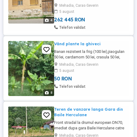
Mehadia, Caras-Severin
5 august
262 445 RON
4
Telefon validat
Vând plante la ghiveci
Banan rezistent la frig (100 lei),jiaogulan
50 lei, cardamom 50 lei, crasula 50 lei,
cafea 500lei,turmeric10lei, camedoreea
Mehadia, Caras-Severin
300lei, lamai 750lei, portocal 300lei,
5 august
bilbergia roșie 50 lei, dracena cu flori mov
50 RON
100 lei, crasula 300 lei, dafin 300lei, dafin
1000lei, maslin 1500lei, curmal 1500lei,
Telefon validat
aloe ...
8
Teren de vanzare langa Gara din
Baile Herculane
Front stradal la drumul european DN70,
imediat dupa gara Baile Herculane catre
Timisoara. Doua parcele de circa 650mp
Mehadia, Caras-Severin