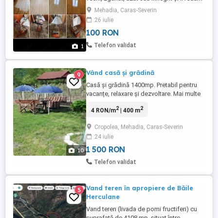
aspectul de nou. Rașchetare FĂRĂ PRAF
Mehadia, Caras-Severin
folosim utilaje profesionale cu sistem
26 iulie
performant de aspirare și colectare a
100 RON
prafului. Servicii oferite: Rașchetare fără
praf. Șlefuire în mai multe etape cu
Telefon validat
1
abrazive de diferite ...
Vând casă și grădină
9
Casă și grădină 1400mp. Pretabil pentru
vacanțe, relaxare și dezvoltare. Mai multe
detalii și informații telefonic.
2
2
4 RON/m
| 400 m
Cropolea, Mehadia, Caras-Severin
24 iulie
1 500 RON
10
Telefon validat
Vand teren în apropiere de Băile
5
Herculane
Vand teren (livada de pomi fructiferi) cu
suprafață de 4108 mp, situat între