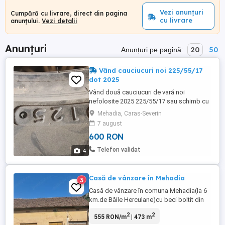
Vezi anunțuri
Cumpără cu livrare, direct din pagina
cu livrare
anunțului.
Vezi detalii
Anunțuri
20
50
Anunțuri pe pagină:
Vând cauciucuri noi 225/55/17
dot 2025
Vând două cauciucuri de vară noi
nefolosite 2025 225/55/17 sau schimb cu
cauciucuri 215/70/16
Mehadia, Caras-Severin
7 august
600 RON
Telefon validat
4
Casă de vânzare în Mehadia
3
Casă de vânzare în comuna Mehadia(la 6
km.de Băile Herculane)cu beci boltit din
cărămidă,curte +grădină,suprafată totală
2
2
555 RON/m
| 473 m
473mp.