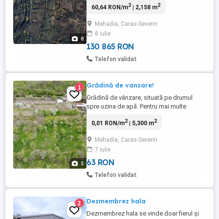
2
2
60,64 RON/m
| 2,158 m
Herculane.,una de 719 mp , una de
11630mp. Categorie de folosinta: faneata,
Mehadia, Caras-Severin
altele Vand teren langa gara noua
8 iulie
mehadia: 3032mp, categorie de folosinta
8
arabil
130 865 RON
Telefon validat
Grădină de vanzare!
1
Grădină de vânzare, situată pe drumul
spre uzina de apă. Pentru mai multe
detalii, va rog sa sunați la nr de telefon.
2
2
0,01 RON/m
| 5,300 m
Mulțumesc!
Mehadia, Caras-Severin
7 iulie
63 RON
5
Telefon validat
Dezmembrez hala
2
Dezmembrez hala se vinde doar fierul și