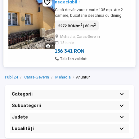
negociabil !
Casă de vânzare + curte 135 mp. Are 2
camere, bucătărie deschisă cu dining
room, baie, apă, canalizare etc. Este
2
2
2272 RON/m
| 60 m
situată la 5 min de centrul Comunei
Mehadia, într-o stațiune turistică și la 7 km
Mehadia, Caras-Severin
de Băile Herculane. Este într-o zonă
15 iunie
liniștită și pașnică, numai bună pentru
3
iubitorii de liniște.
136 341 RON
Telefon validat
Publi24
Caras-Severin
Mehadia
Anunturi
Categorii
Subcategorii
Județe
Localități