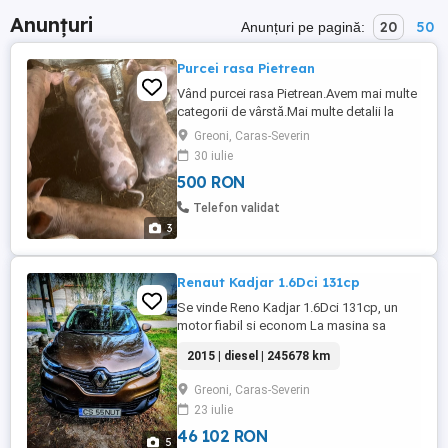
Anunțuri
20
50
Anunțuri pe pagină:
Purcei rasa Pietrean
Vând purcei rasa Pietrean.Avem mai multe
categorii de vârstă.Mai multe detalii la
telefon.
Greoni, Caras-Severin
30 iulie
500 RON
Telefon validat
3
Renaut Kadjar 1.6Dci 131cp
Se vinde Reno Kadjar 1.6Dci 131cp, un
motor fiabil si econom La masina sa
schimbat: -Ulei in motor -Ulei in
2015 | diesel | 245678 km
cutie(manuala) -bucse -caucicuri noi
Dot2025 Detin masina de 3 ani si nu am
Greoni, Caras-Severin
avut probleme la ea, doar consumabile si
23 iulie
motorina:) Dotari: -clima pe doua zone -
navigatie R-Link(Bluetooth, aux) sunet ...
46 102 RON
5