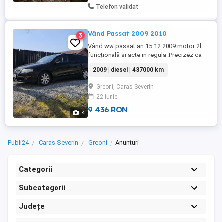
Telefon validat
Vând Passat 2009 2010
3
Vând ww passat an 15.12 2009 motor 2l
funcțională si acte in regula .Precizez ca
mașina prezintă urme normale de uzura
2009 | diesel | 437000 km
interior si exterior datorită vârstei . Km
mașinii sunt de 437000 reali in creștere
Greoni, Caras-Severin
ocazional deoarece există o a 2 mașină
22 iunie
de aceea si motivul vânzării. Masina nu
este pentru pretențioși! ...
9 436 RON
4
Publi24
Caras-Severin
Greoni
Anunturi
Categorii
Subcategorii
Județe