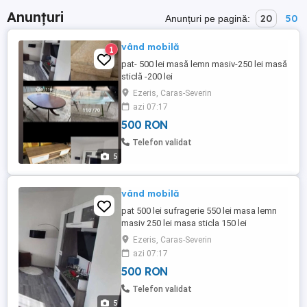
Anunțuri
20
50
Anunțuri pe pagină:
vând mobilă
1
pat- 500 lei masă lemn masiv-250 lei masă
sticlă -200 lei
Ezeris, Caras-Severin
azi 07:17
500 RON
Telefon validat
5
vând mobilă
pat 500 lei sufragerie 550 lei masa lemn
masiv 250 lei masa sticla 150 lei
Ezeris, Caras-Severin
azi 07:17
500 RON
Telefon validat
5