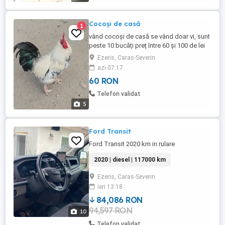
Cocoși de casă
1
vând cocoși de casă se vând doar vi, sunt
peste 10 bucăți preț între 60 și 100 de lei
bucata
Ezeris, Caras-Severin
azi 07:17
60 RON
Telefon validat
5
Ford Transit
Ford Transit 2020 km in rulare
2020 | diesel | 117000 km
Ezeris, Caras-Severin
ieri 13:18
84,086 RON
94,597 RON
10
Telefon validat