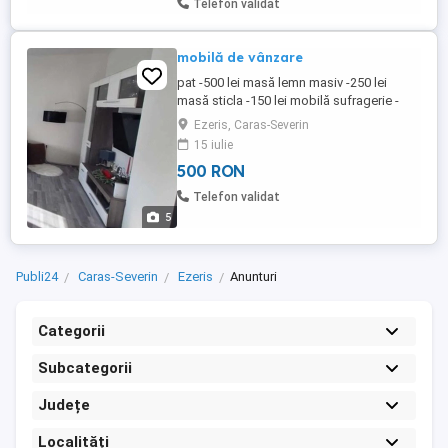
Telefon validat
mobilă de vânzare
pat -500 lei masă lemn masiv -250 lei
masă sticla -150 lei mobilă sufragerie -
550 lei
Ezeris, Caras-Severin
15 iulie
500 RON
Telefon validat
5
Publi24
Caras-Severin
Ezeris
Anunturi
Categorii
Subcategorii
Județe
Localități