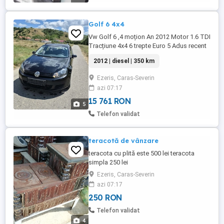
Golf 6 4x4
Vw Golf 6 ,4 moțion An 2012 Motor 1.6 TDI
Tracțiune 4x4 6 trepte Euro 5 Adus recent
din Austria Fără numere roși scoase Arata
2012 | diesel | 350 km
si merge bine Dublu climatronic Încălzire
în scaune Comenzi volan Pilot automat
Ezeris, Caras-Severin
Filtru particule activ! Senzori parcare față
azi 07:17
spate Nu accept varinate ! Se poate vedea
...
15 761 RON
5
Telefon validat
teracotă de vânzare
teracota cu plită este 500 lei teracota
simpla 250 lei
Ezeris, Caras-Severin
azi 07:17
250 RON
Telefon validat
4