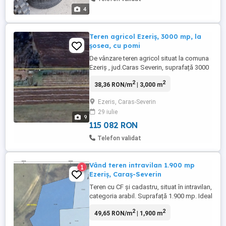
4
Teren agricol Ezeriș, 3000 mp, la
șosea, cu pomi
De vânzare teren agricol situat la comuna
Ezeriș , jud.Caras Severin, suprafață 3000
mp intabulat, la șosea, DN58A,cu pomi,
2
2
38,36 RON/m
| 3,000 m
împrejmuit cu gard, pretabil pentru casă
de vacanță, mini fermă.
Ezeris, Caras-Severin
29 iulie
9
115 082 RON
Telefon validat
Vând teren intravilan 1.900 mp
1
Ezeriș, Caraș-Severin
Teren cu CF și cadastru, situat în intravilan,
categoria arabil. Suprafață 1.900 mp. Ideal
pentru casă, cabană sau investiție. Poate fi
2
2
49,65 RON/m
| 1,900 m
parcelat. Drum de acces pietruit la
marginea terenului, utilitățile sunt trase