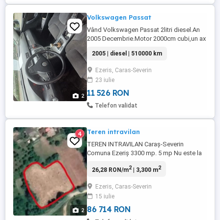
Volkswagen Passat
Vând Volkswagen Passat 2litri diesel.An
2005 Decembrie.Motor 2000cm cubi,un ax
cu came.Tel. .
2005 | diesel | 510000 km
Ezeris, Caras-Severin
23 iulie
11 526 RON
2
Telefon validat
Teren intravilan
4
TEREN INTRAVILAN Caraș-Severin
Comuna Ezeriș 3300 mp. 5 mp Nu este la
Strada Principala!
2
2
26,28 RON/m
| 3,300 m
Ezeris, Caras-Severin
15 iulie
86 714 RON
2