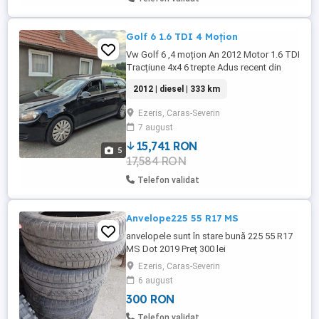
Golf 6 1.6 TDI 4 Moțion
Vw Golf 6 ,4 moțion An 2012 Motor 1.6 TDI
Tracțiune 4x4 6 trepte Adus recent din
Austria Fără numere roși scoase Arata si
2012 | diesel | 333 km
merge bine Dublu climatronic Încălzire în
scaune Comenzi volan Pilot automat Filtru
Ezeris, Caras-Severin
particule activ! Senzori parcare față spate
7 august
Nu accept varinate !
15,741 RON
5
17,584 RON
Telefon validat
Anvelope225 55 R17 MS
anvelopele sunt în stare bună 225 55 R17
MS Dot 2019 Preț 300 lei
Ezeris, Caras-Severin
6 august
300 RON
Telefon validat