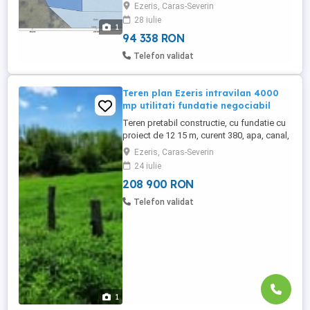
Ezeris, Caras-Severin
până în apropiere. Acte la zi, fără sarcini.
28 iulie
Preț: 17.990 negociabil Tel:
1
94 338 RON
Telefon validat
Teren plan Ezeris intravilan 4000
mp utilitati fundatie negociabil
Teren pretabil constructie, cu fundatie cu
proiect de 12 15 m, curent 380, apa, canal,
4000 mp teren plan, ingradit, la strada,
Ezeris, Caras-Severin
posibilitati multiple, locativ sau hala,
24 iulie
negociabil
208 900 RON
Telefon validat
1