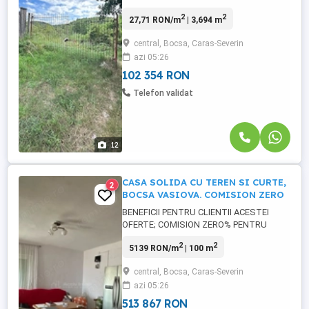
CUMPARATOR !!!! - Agentia Imobiliara
2
2
27,71 RON/m
| 3,694 m
ActivImob Resita si Bocsa va pune la
dispozitie in Regim EXCLUSIV, un teren
central, Bocsa, Caras-Severin
INTRAVILAN. Un colt de Rai, intr-o zona
azi 05:26
mirifica, cu o vedere superba a muntilor
Dognecei, pe o portiune de cca 20 ml
102 354 RON
front ...
Telefon validat
12
CASA SOLIDA CU TEREN SI CURTE,
2
BOCSA VASIOVA. COMISION ZERO
BENEFICII PENTRU CLIENTII ACESTEI
OFERTE; COMISION ZERO% PENTRU
CUMPARATOR Recomandare: - BOCSA
2
2
5139 RON/m
| 100 m
VASIOVA, Casa individuala,
Parter+Mansarda, construita din Caramida
central, Bocsa, Caras-Severin
rosie, cu living, 3 dormitoare, bucatarie si
azi 05:26
baie, holuri +Pivnita - cu suprafata
construita de cca 125 mp, perfecta pentru
513 867 RON