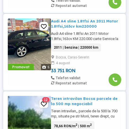
Telefon validat
Repostat automat
Audi A4 sline 1.8tfsi An 2011 Motor
1.8tfsi,163cv km220000
Audi A4 sline 1.8tfsi An 2011 Motor
1.8tfsi,163cv KM 220.000 carte Service la
zi Dotări Piele cu încălzire ,volan
2011 | benzina | 220000 km
multifuncțional piele,Comenzi volan
,Tempomat,navigație, Trapa panoramică
Bocsa, Caras-Severin
3moduri,,faza lungă automată,senzori
4 august
parcare față -spate,inacalzire scaune față
Promovat
5
-spate,pachet Chrome,faruri xenon+led ...
33 751 RON
Telefon validat
Repostat automat
Teren intravilan Bocsa parcele de
12
la 500 mp negociabil
Teren intravilan,, parcele de la 500 la 700
mp, situate pe str Morii, teren drept, cu
utilități aproape, lângă sosea!! Acte in
2
2
78,66 RON/m
| 500 m
regula, pretabil afacere sau locativ, 15