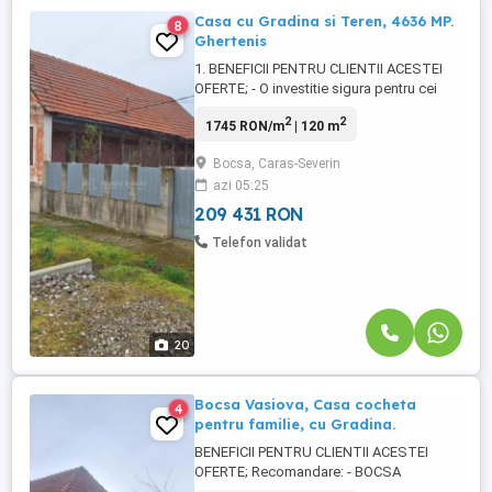
Casa cu Gradina si Teren, 4636 MP.
8
Ghertenis
1. BENEFICII PENTRU CLIENTII ACESTEI
OFERTE; - O investitie sigura pentru cei
care iubesc natura si viata la sat. Casa
2
2
1745 RON/m
| 120 m
Batraneasca cu gradina si teren in
suprafata de 4636 mp., cu front stradal
Bocsa, Caras-Severin
cca 40 ml. Ideala pentru familie extinsa, 2
azi 05:25
corpuri de cladire in curte. Necesita
renovare. - Biroul Imobiliar ...
209 431 RON
Telefon validat
20
Bocsa Vasiova, Casa cocheta
4
pentru familie, cu Gradina.
BENEFICII PENTRU CLIENTII ACESTEI
OFERTE; Recomandare: - BOCSA
VASIOVA, Casa individuala, plan parter, cu