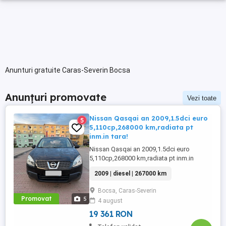
Anunturi gratuite Caras-Severin Bocsa
Anunțuri promovate
Vezi toate
Nissan Qasqai an 2009,1.5dci euro
5
5,110cp,268000 km,radiata pt
inm.in tara!
Nissan Qasqai an 2009,1.5dci euro
5,110cp,268000 km,radiata pt inm.in
tara!!!,arata și funcționează foarte
2009 | diesel | 267000 km
bine(clima funcționala,navigație
android,touchscreen,wifi,geamuri
Bocsa, Caras-Severin
electrice,oglinzi electrice ,închidere Mai
Promovat
5
4 august
multe detalii la telefon.Pret 3700euro puțin
negociabil.
19 361 RON