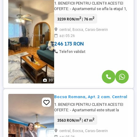
1. BENEFICII PENTRU CLIENTII ACESTEI
OFERTE: - Apartamentul se afla la etajul 1,
al unui bloc cu regim de inaltime P+4 etaje,
2
2
3239 RON/m
| 76 m
confort 1 sporit, decom., compus din 2
camere mari si luminoase, (o sufragerie
central, Bocsa, Caras-Severin
spatioasa si un dormitor), 1 bucatarie
azi 05:26
mobilata si utilata; 1 balcon foarte mare,
transformat in ...
246 173 RON
Telefon validat
20
Bocsa Romana, Apt. 2 cam. Central
1. BENEFICII PENTRU CLIENTII ACESTEI
OFERTE: - Apartamentul este situat la
etajul 3 al unui imobil cu regim de inaltime,
2
2
3563 RON/m
| 47 m
P+4 etj., confort 1, decomandat, compus
din 2 camere generoase si luminoase,
central, Bocsa, Caras-Severin
(sufragerie si un dormitor), 1 bucatarie