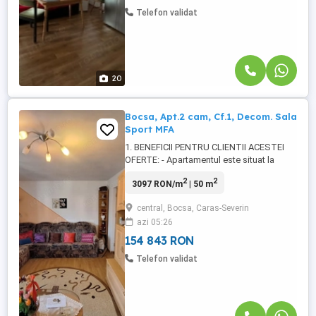
...
Telefon validat
20
Bocsa, Apt.2 cam, Cf.1, Decom. Sala
Sport MFA
1. BENEFICII PENTRU CLIENTII ACESTEI
OFERTE: - Apartamentul este situat la
etajul 4 al unui imobil cu regim de inaltime,
2
2
3097 RON/m
| 50 m
P+4 etj., confort 1, decomandat, compus
din 2 camere spatioase si luminoase,
central, Bocsa, Caras-Severin
(sufragerie si un dormitor), 2 balcoane
azi 05:26
generoase inchise in termopan, 1
bucatarie generoasa, mobilata ...
154 843 RON
Telefon validat