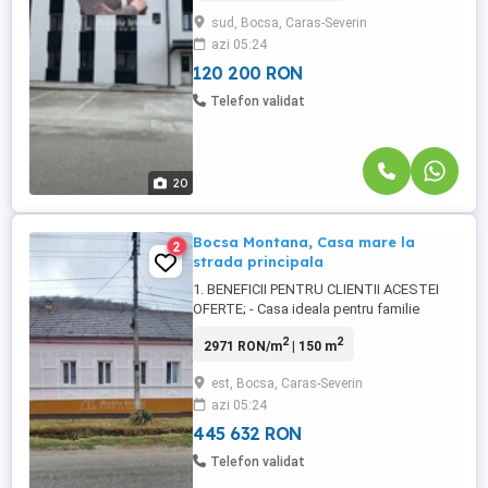
apartament cochet pentru familia ta, sau
sud, Bocsa, Caras-Severin
un spatiu de birou, cabinet, etc., de ce nu
azi 05:24
si pentru investitie, acest proiect este
gandit sa ...
120 200 RON
Telefon validat
20
Bocsa Montana, Casa mare la
2
strada principala
1. BENEFICII PENTRU CLIENTII ACESTEI
OFERTE; - Casa ideala pentru familie
extinsa, situata in Bocsa Montana. Vezi 30
2
2
2971 RON/m
| 150 m
foto pe site-ul propriu resita.activimob.ro -
Cumparare si prin Credit Ipotecar. - Biroul
est, Bocsa, Caras-Severin
Imobiliar Activ Imob Bocsa, va prezinta o
azi 05:24
casa construita din caramida rosie si
cruda, pe ...
445 632 RON
Telefon validat