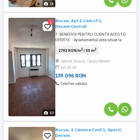
18
Bocsa, Apt.2 Cam.cf.1,
1
Decom.Central
1. BENEFICII PENTRU CLIENTII ACESTEI
OFERTE: - Apartamentul este situat la
etajul 3, al unui imobil cu regim de
2
2
2782 RON/m
| 50 m
inaltime, P+4 etaje, confort 1 decomandat,
compus din 2 camere generoase si
central, Bocsa, Caras-Severin
luminoase, (sufragerie si un dormitor mare
azi 05:26
cu balcon), 1 bucatarie spatioasa, 1 baie
mare si un hol generos, totul ...
139 096 RON
Telefon validat
20
Bocsa, 2 Camere.Conf.1, Sporit,
Decom.