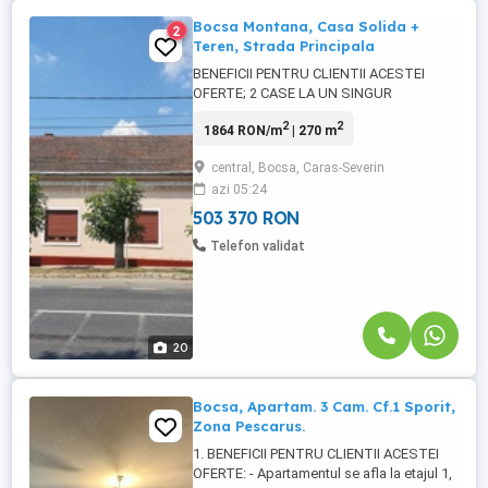
Bocsa Montana, Casa Solida +
2
Teren, Strada Principala
BENEFICII PENTRU CLIENTII ACESTEI
OFERTE; 2 CASE LA UN SINGUR
PRET...!!!!!!! - Biroul Imobiliar Activ Imob
2
2
1864 RON/m
| 270 m
Bocsa, va prezinta doua case la un singur
pret, Case construite din caramida rosie,
central, Bocsa, Caras-Severin
pe fundatie din beton armat pe toata
azi 05:24
suprafata de amprenta, cu stalpi si grinzi
din beton, compusa din demisol, ...
503 370 RON
Telefon validat
20
Bocsa, Apartam. 3 Cam. Cf.1 Sporit,
Zona Pescarus.
1. BENEFICII PENTRU CLIENTII ACESTEI
OFERTE: - Apartamentul se afla la etajul 1,