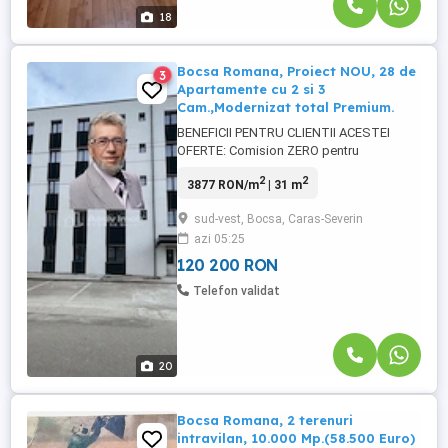
18
Bocsa Romana, Proiect NOU, 28 de
3
Apartamente cu 2 si 3
Cam.,Modernizat total Premium.
BENEFICII PENTRU CLIENTII ACESTEI
OFERTE: Comision ZERO pentru
cumparator!!! Posibilitate cumparare in
2
2
3877 RON/m
| 31 m
rate direct la proprietar. Fie ca doresti un
apartament cochet pentru familia ta sau
sud-vest, Bocsa, Caras-Severin
un spatiu de birou, cabinet, etc., de ce nu
azi 05:25
si pentru investitie, acest proiect este
gandit sa ofere siguranta, ...
120 200 RON
Telefon validat
20
Bocsa Romana, 2 terenuri
intravilan, 10.000 Mp.(58.500 Euro)