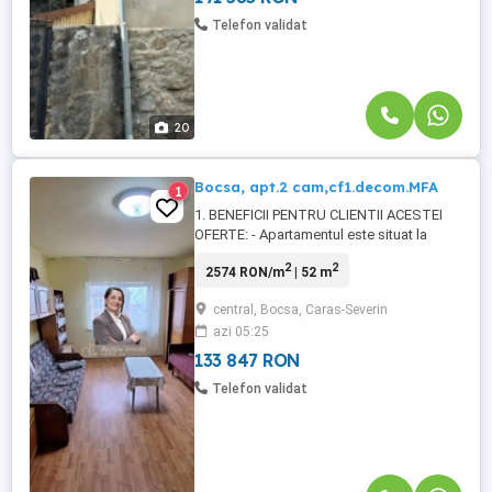
Telefon validat
20
Bocsa, apt.2 cam,cf1.decom.MFA
1
1. BENEFICII PENTRU CLIENTII ACESTEI
OFERTE: - Apartamentul este situat la
etajul 4, al unui imobil cu regim de
2
2
2574 RON/m
| 52 m
inaltime, P+4 etj., confort 1, decomandat,
compus din 2 camere generoase si
central, Bocsa, Caras-Severin
luminoase, (sufragerie si un dormitor), 1
azi 05:25
bucatarie generoasa, mobilata si cu
spatiu generos, pentru servit masa ...
133 847 RON
Telefon validat