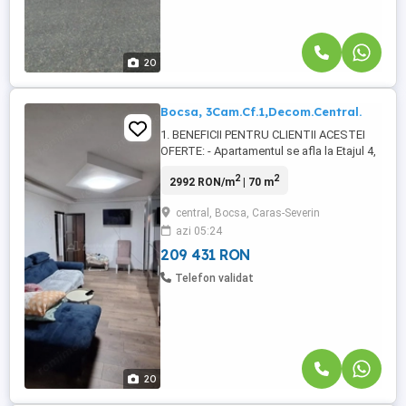
20
Bocsa, 3Cam.Cf.1,Decom.Central.
1. BENEFICII PENTRU CLIENTII ACESTEI
OFERTE: - Apartamentul se afla la Etajul 4,
al unui imobil cu regim de inaltime P+4 etj.,
2
2
2992 RON/m
| 70 m
confort 1 decomandat, ACOPERIS FARA
PROBLEME, compus din 3 camere
central, Bocsa, Caras-Severin
luminoase, (sufragerie spatioasa cu
azi 05:24
balcon si doua dormitoare), 1 bucatarie
spatioasa cu deschidere in balconul ...
209 431 RON
Telefon validat
20