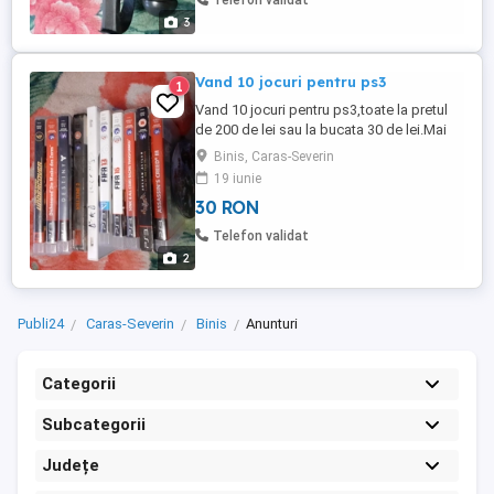
Telefon validat
3
Vand 10 jocuri pentru ps3
1
Vand 10 jocuri pentru ps3,toate la pretul
de 200 de lei sau la bucata 30 de lei.Mai
multe detalii la telefon.
Binis, Caras-Severin
19 iunie
30 RON
Telefon validat
2
Publi24
Caras-Severin
Binis
Anunturi
Categorii
Subcategorii
Județe