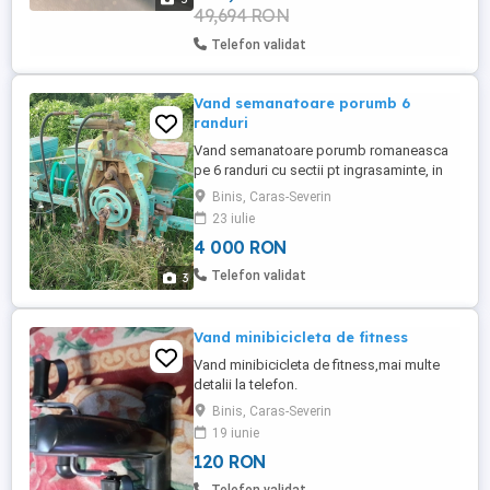
49,694 RON
Telefon validat
Vand semanatoare porumb 6
randuri
Vand semanatoare porumb romaneasca
pe 6 randuri cu sectii pt ingrasaminte, in
stare buna de functionare, s-a lucrat cu ea
Binis, Caras-Severin
si anul acesta. Pret 4000 lei negociabil.
23 iulie
Mai multe detalii la tel
4 000 RON
Telefon validat
3
Vand minibicicleta de fitness
Vand minibicicleta de fitness,mai multe
detalii la telefon.
Binis, Caras-Severin
19 iunie
120 RON