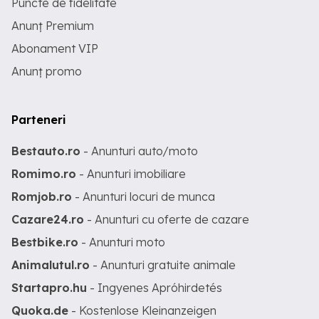
Puncte de fidelitate
Anunț Premium
Abonament VIP
Anunț promo
Parteneri
Bestauto.ro
- Anunturi auto/moto
Romimo.ro
- Anunturi imobiliare
Romjob.ro
- Anunturi locuri de munca
Cazare24.ro
- Anunturi cu oferte de cazare
Bestbike.ro
- Anunturi moto
Animalutul.ro
- Anunturi gratuite animale
Startapro.hu
- Ingyenes Apróhirdetés
Quoka.de
- Kostenlose Kleinanzeigen