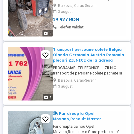
Mai multe detalii la telefon
Berzovia, Caras-Severin
3 august
19 927 RON
Telefon validat
5
Transport persoane colete Belgia
Olanda Germania Austria Romania
plecari ZILNICE de la adresa
PROGRAMARI TELEFONICE: . . ZILNIC
transport de persoane colete pachete si
bagaje cu microbuze TUR-RETUR de la
Berzovia, Caras-Severin
ADRESA la ADRESA !!! ROMANIA UNGARIA
3 august
AUSTRIA GERMANIA BELGIA OLANDA . .
ZILNIC transport persoane colete pachete
1
si bagaje spre/din JUDETELE: Alba, Arad,
Arges, Bihor, Brasov, Bucuresti, ...
Far dreapta Opel
Movano,Renault Master
Far dreapta că nou Opel
Movano,Renault,etc Stare perfecta...că