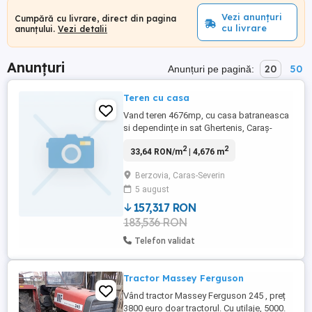
Vezi anunțuri
Cumpără cu livrare, direct din pagina
cu livrare
anunțului.
Vezi detalii
Anunțuri
20
50
Anunțuri pe pagină:
Teren cu casa
Vand teren 4676mp, cu casa batraneasca
si dependințe in sat Ghertenis, Caraș-
Severin. Casa este locuibila, dar trebuie
2
2
33,64 RON/m
| 4,676 m
renovata. Sunt lemne de foc, taiate ,
sparte etc. pret 35000 negociabil Ca si
Berzovia, Caras-Severin
utilități, apa si canalizare pe strada.
5 august
157,317 RON
183,536 RON
Telefon validat
Tractor Massey Ferguson
Vând tractor Massey Ferguson 245 , preț
3800 euro doar tractorul. Cu utilaje, 5000.