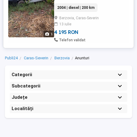
telefon.
2004 | diesel | 200 km
Berzovia, Caras-Severin
13 iulie
4 195 RON
1
Telefon validat
Publi24
Caras-Severin
Berzovia
Anunturi
Categorii
Subcategorii
Județe
Localități