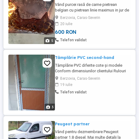
Vând purcei rasă de carne pietrean
belgian cu pietrean linie maximus in jur de
25 30kg bucata deparazitați preț 600 lei
Berzovia, Caras-Severin
bucata .Nu deranjați inutil!
20 iulie
600 RON
Telefon validat
5
Tâmplărie PVC second-hand
Tâmplărie PVC diferite cote și modele
Conform dimensiunilor clientului Rulouri
Plase insecte Pervaze exterior și interior
Berzovia, Caras-Severin
Etc
19 iulie
Telefon validat
3
Peugeot partner
Vând pentru dezmembrare Peugeot
partner 1.8 diesel. Mai multe detalii la