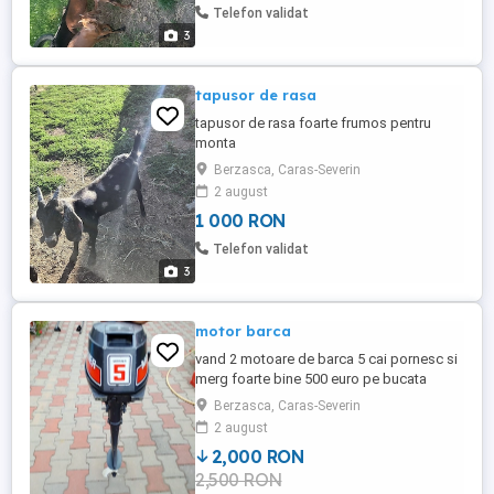
Telefon validat
3
tapusor de rasa
tapusor de rasa foarte frumos pentru
monta
Berzasca, Caras-Severin
2 august
1 000 RON
Telefon validat
3
motor barca
vand 2 motoare de barca 5 cai pornesc si
merg foarte bine 500 euro pe bucata
Berzasca, Caras-Severin
2 august
2,000 RON
2,500 RON