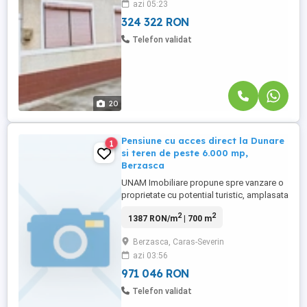
azi 05:23
zone din Clisura Dunarii, aproape de
Moldova Noua, Orsova ...
324 322 RON
Telefon validat
20
Pensiune cu acces direct la Dunare
1
si teren de peste 6.000 mp,
Berzasca
UNAM Imobiliare propune spre vanzare o
proprietate cu potential turistic, amplasata
direct pe malul Dunarii, in localitatea
2
2
1387 RON/m
| 700 m
Berzasca, la iesirea spre Orsova.
Proprietatea cuprinde o pensiune dispusa
Berzasca, Caras-Severin
pe parter si etaj, cu 11 camere, mai multe
azi 03:56
spatii comune, constructii auxiliare, terase,
pontoane si ...
971 046 RON
Telefon validat