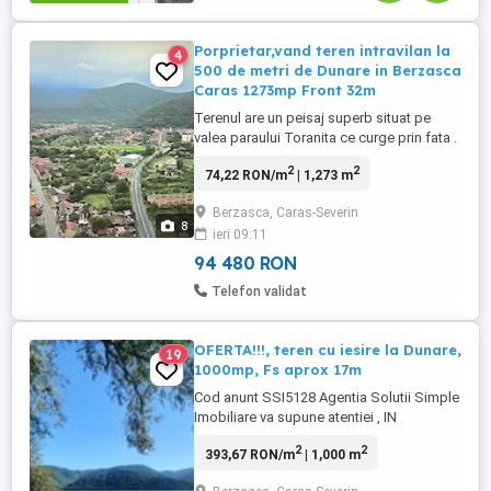
Porprietar,vand teren intravilan la
4
500 de metri de Dunare in Berzasca
Caras 1273mp Front 32m
Terenul are un peisaj superb situat pe
valea paraului Toranita ce curge prin fata .
Accesul se face pe drum pietruit la doar
2
2
74,22 RON/m
| 1,273 m
300 de metri de la asfalt, de la podul
Toranitei in sus .Numar de casa
Berzasca, Caras-Severin
491.Utilitati ,apa de la retea si curentul
8
ieri 09:11
sunt in fata parcelei. Acte la zi. Ideal
pentru pensiune, casa ...
94 480 RON
Telefon validat
OFERTA!!!, teren cu iesire la Dunare,
19
1000mp, Fs aprox 17m
Cod anunt SSI5128 Agentia Solutii Simple
Imobiliare va supune atentiei , IN
EXCLUSIVITATE, o parcela de teren
2
2
393,67 RON/m
| 1,000 m
INTRAVILAN In Libcova,Comuna Berzasca
-Clisura Dunarii, pe partea cu Dunarea, la