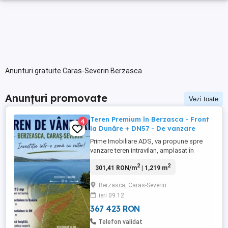
Anunturi gratuite Caras-Severin Berzasca
Anunțuri promovate
Vezi toate
Teren Premium în Berzasca - Front
4
la Dunăre + DN57 - De vanzare
Prime Imobiliare ADS, va propune spre
vanzare teren intravilan, amplasat în
Berzasca, județul Caraș-Severin, cu o
2
2
301,41 RON/m
| 1,219 m
suprafață totală de 1.219 mp, situat într-o
zonă deosebită din Clisura Dunării.
Berzasca, Caras-Severin
Proprietatea beneficiază de dublă
ieri 09:12
deschidere de aproximativ 30 ml atât către
DN57, cât și către malul Dunării, ...
367 423 RON
Telefon validat