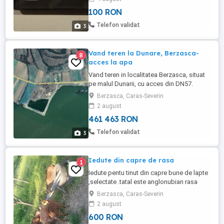
care telefonul este descărcat, aveți un
100 RON
buton prin care activați încărcarea printr-o
apăsare scurtă. La o apăsare lungă,
Telefon validat
3
încărcarea se oprește. ...
Vand teren la Dunare, Berzasca-
8
acces la apa
Vand teren in localitatea Berzasca, situat
pe malul Dunarii, cu acces din DN57.
Terenul are o suprafața de 2.200 mp,
Berzasca, Caras-Severin
avand acces la apa si se afla in preajma
2 august
Complexului Egreta. Terenul este pretabil
461 463 RON
pentru construirea unei locuințe, casa de
vacanta, complex cabane sau dezvoltarea
Telefon validat
3
unei afaceri.
Iedute din capre de rasa
1
Iedute pentu tinut din capre bune de lapte
,selectate .tatal este anglonubian rasa
pura
Berzasca, Caras-Severin
2 august
600 RON