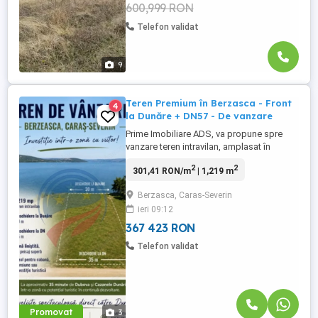
600,999 RON
Telefon validat
9
Teren Premium în Berzasca - Front
4
la Dunăre + DN57 - De vanzare
Prime Imobiliare ADS, va propune spre
vanzare teren intravilan, amplasat în
Berzasca, județul Caraș-Severin, cu o
2
2
301,41 RON/m
| 1,219 m
suprafață totală de 1.219 mp, situat într-o
zonă deosebită din Clisura Dunării.
Berzasca, Caras-Severin
Proprietatea beneficiază de dublă
ieri 09:12
deschidere de aproximativ 30 ml atât către
DN57, cât și către malul Dunării, ...
367 423 RON
Telefon validat
Promovat
3