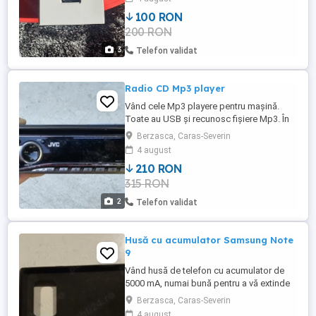
aferent. Toate specificațiile acestui ceas
100 RON
le găsiți în poze și pe internet. Trimit și în
200 RON
țară prin poștă. Taxă transport în jur de 20
lei.
3
Telefon validat
Radio CD Mp3 player
Vând cele Mp3 playere pentru mașină.
Toate au USB și recunosc fișiere Mp3. În
poze sunt tot ce vă trebuie să știți despre
Berzasca, Caras-Severin
ele. 20 EUR bucata.
4 august
210 RON
315 RON
2
Telefon validat
Husă cu acumulator Samsung Note
9
Vând husă de telefon cu acumulator de
5000 mA, numai bună pentru a vă extinde
bateria telefonului atunci când nu aveți
Berzasca, Caras-Severin
posibilitatea de încărcare. În momentul în
4 august