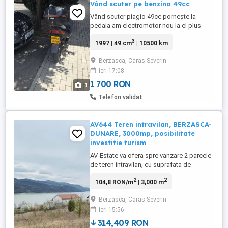
Vând scuter pe benzina 49cc
Vând scuter piagio 49cc pornește la
pedala am electromotor nou la el plus
baterie vi le dau cu scuterul și le montați
3
1997 | 49 cm
| 10500 km
voi el merge bn
Berzasca, Caras-Severin
ieri 17:08
1 700 RON
1
Telefon validat
AV644 Teren intravilan, BERZASCA-
DUNARE, 3000mp, posibilitate
investitie turism
AV-Estate va ofera spre vanzare 2 parcele
de teren intravilan, cu suprafata de
aproximativ 3000mp fiecare(6042mp
2
2
104,8 RON/m
| 3,000 m
suprafata totata)front stradal de 40 ml,
situat in comuna Berzasca, langa
Berzasca, Caras-Severin
Pensiunea Ecaterina si Pensiunea
ieri 15:56
Berzasca. Se pot achizitiona separat sau
impreuna. Alte detalii: drum pietruit, ...
314,409 RON