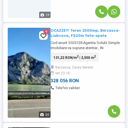
19
OCAZIE!!! Teren 2500mp, Berzasca-
9
Liubcova, FS20m fata-spate
Cod anunt SSI5128 Agentia Solutii Simple
Imobiliare va supune atentiei , IN
EXCLUSIVITATE, o parcela de teren
2
2
131,22 RON/m
| 2,500 m
INTRAVILAN In Libcova,Comuna Berzasca
-Clisura Dunarii, pe partea cu Dunarea, la
Berzasca, Caras-Severin
sosea,cu o priveliste superba, intr-o zona
ieri 23:18
in plina dezvoltare cu potential turistic. Se
preteaza atat pentru ...
328 056 RON
Telefon validat
20