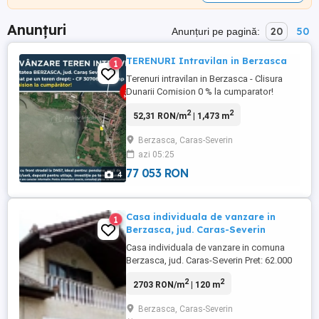
Anunțuri
20
50
Anunțuri pe pagină:
TERENURI Intravilan in Berzasca
1
Terenuri intravilan in Berzasca - Clisura
Dunarii Comision 0 % la cumparator!
Detalii generale: Oferta reprezinta o
2
2
52,31 RON/m
| 1,473 m
oportunitate excelenta pentru investitie
sau rezidential in localitatea Berzasca
Berzasca, Caras-Severin
judetul Caras Severin. Disponibile 4 loturi
azi 05:25
de teren intravilan cu suprafete si
pozitionari diverse ideale ...
77 053 RON
4
Casa individuala de vanzare in
1
Berzasca, jud. Caras-Severin
Casa individuala de vanzare in comuna
Berzasca, jud. Caras-Severin Pret: 62.000
Euro ndash; negociabil Fara comision
2
2
2703 RON/m
| 120 m
pentru cumparator! 1. Beneficii oferite de
zona: bull; Localizare excelenta in comuna
Berzasca, Caras-Severin
Berzasca, una dintre cele mai cautate