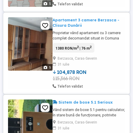
5
Telefon validat
Apartament 3 camere Berzasca -
Clisura Dunării
Proprietar vând apartament cu 3 camere
complet decomandat situat in Comuna
Berzasca ( Clisura Dunării ) Apartamentul
2
2
1380 RON/m
| 76 m
este compus din: Hol Bucătărie Baie 3
camere Balcon Situat la etajul trei cu
Berzasca, Caras-Severin
priveliște spre Dunăre Apartamentul este
31 iulie
recent igienizat,de locuit. Pentru alte
5
detalii vor apelați număr ...
104,878 RON
115,366 RON
Telefon validat
Sistem de boxe 5.1 Serioux
Vând sistem de boxe 5.1 pentru calculator,
în stare bună de funcționare, potrivite
pentru cameră, cu cablurile aferente, atât
Berzasca, Caras-Severin
de la amplificator la boxele satelit, cât și
31 iulie
de la calculator la amplificator. Nu trimit în