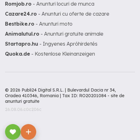
Romjob.ro
- Anunturi locuri de munca
Cazare24.ro
- Anunturi cu oferte de cazare
Bestbike.ro
- Anunturi moto
Animalutul.ro
- Anunturi gratuite animale
Startapro.hu
- Ingyenes Apróhirdetés
Quoka.de
- Kostenlose Kleinanzeigen
© 2026 Publi24 Digital S.R.L. | Bulevardul Dacia nr 34,
Oradea 410346, Romania | Tax ID: RO20201084 -
site de
anunturi gratuite
26.08.06.c0c206c