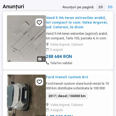
Anunțuri
20
50
Anunțuri pe pagină:
Vand 5 HA teren extravilan arabil,
lot compact in com. Valea Argovei,
jud. Calarasi, la drum
Vand 5 HA teren extravilan (agricol) arabil,
lot compact, Tarla 105, parcela 4, in com.
Valea Argovei, jud. Calarasi, cu deschidere
Valea Argovei, Calarasi
la drum de 109,14 m (NV) si la canal de
5 august
106,07 m (SE), conform imaginii. Pret
288 684 RON
informativ 55.000 euro. Contractul de
1
arenda expira in 31.12.2026. Pretul poate
Telefon validat
diferi in functie ...
Ford transit custom 8+1
Ford transit custom stare bună revizii la 10
000 km distribuție schimbata la 100 000
km.
2017 | diesel | 104000 km
Valea Argovei, Calarasi
4 august