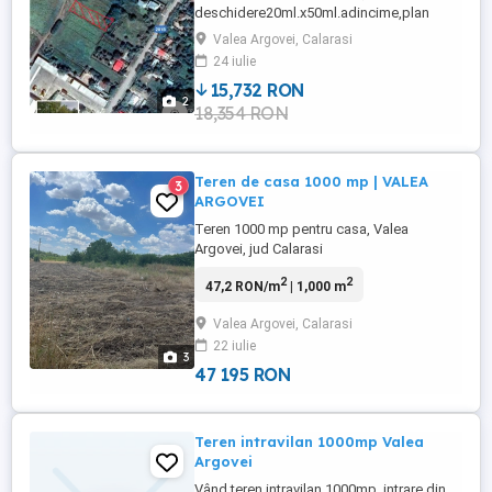
deschidere20ml.x50ml.adincime,plan
2.drum de pamint,la intrare in valea
Valea Argovei, Calarasi
argovei pe partea dreapta in vecinatate
24 iulie
depozit de materiale de constructie,doua
15,732 RON
drumuri de acces din soseaua asfaltata
2
18,354 RON
de pamant,cadastru,intabulare proprietar
Teren de casa 1000 mp | VALEA
3
ARGOVEI
Teren 1000 mp pentru casa, Valea
Argovei, jud Calarasi
2
2
47,2 RON/m
| 1,000 m
Valea Argovei, Calarasi
22 iulie
3
47 195 RON
Teren intravilan 1000mp Valea
Argovei
Vând teren intravilan 1000mp, intrare din