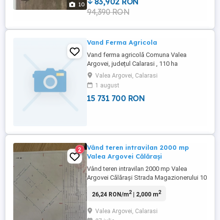
83,902 RON
10
94,390 RON
Vand Ferma Agricola
Vand ferma agricolă Comuna Valea
Argovei, județul Calarasi , 110 ha
proprietate si 360 ha arenda
Valea Argovei, Calarasi
1 august
15 731 700 RON
Vând teren intravilan 2000 mp
2
Valea Argovei Călărași
Vând teren intravilan 2000 mp Valea
Argovei Călărași Strada Magazionerului 10
2
2
26,24 RON/m
| 2,000 m
Valea Argovei, Calarasi