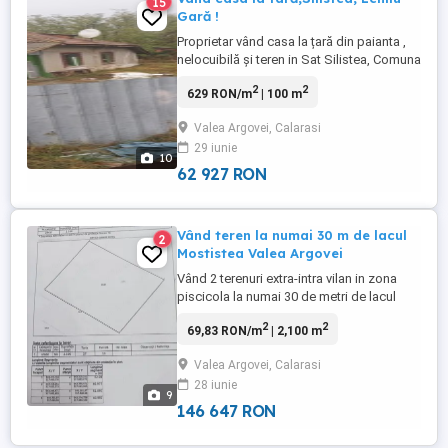
15
Gară !
Proprietar vând casa la țară din paianta ,
nelocuibilă și teren in Sat Silistea, Comuna
Valea Argovei, Lehliu Gară, 40 de minute
2
2
629 RON/m
| 100 m
de București pe autostrada Soarelui! Zona
piscicola, liniștită,pomi fructiferi, vecini ok
Valea Argovei, Calarasi
!! 12000 euro! Rog seriozitate!
29 iunie
10
62 927 RON
Vând teren la numai 30 m de lacul
2
Mostistea Valea Argovei
Vând 2 terenuri extra-intra vilan in zona
piscicola la numai 30 de metri de lacul
Mostiștea, sau in pozitia a treia de la
2
2
69,83 RON/m
| 2,100 m
sosea, în Valea Argovei sat Vlădiceasca.
Terenul are o suprafață de 2100 de mp, cu
Valea Argovei, Calarasi
stâlp de electricitate la marginea
28 iunie
terenului.respectiv 1000 mp. Prețul de
9
negociere este de 14euro ...
146 647 RON