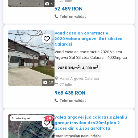
27 iulie
4
52 489 RON
Telefon validat
Vand casa an constructie
2020.Valaea argovei Sat silistea
Calarasi
Vand casa an constructie 2020.Valaea
Argovei Sat Silistea Calarasi...4000mp cu
pomi fructiferi si fructe padure...Casa se
2
2
242 RON/m
| 4,000 m
afla la 60 km de bucuresti pe A2-40-45
min..pentru mai multe detalii vorbim la
Valea Argovei, Calarasi
telefon...
10
27 iulie
968 438 RON
Telefon validat
valea argovei jud.calaras,a2.lehliu
39
gara,intravilan des.20ml.plan 2
acces din d,j,sos.asfaltata.
teren intravilan neinundabil,