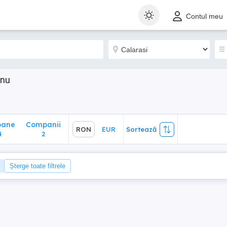
ane
Companii
RON
EUR
Sortează
Contul meu
2
anu
oane
Companii
RON
EUR
Sortează
4
2
Șterge toate filtrele