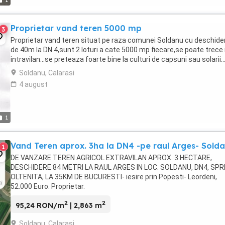
1
Proprietar vand teren 5000 mp
3
Proprietar vand teren situat pe raza comunei Soldanu cu deschide
de 40m la DN 4,sunt 2 loturi a cate 5000 mp fiecare,se poate trece 
intravilan...se preteaza foarte bine la culturi de capsuni sau solarii..
Soldanu, Calarasi
4 august
1
Vand Teren aprox. 3ha la DN4 -pe raul Arges- Sold
1
DE VANZARE TEREN AGRICOL EXTRAVILAN APROX. 3 HECTARE,
DESCHIDERE 84 METRI LA RAUL ARGES IN LOC. SOLDANU, DN4, SPR
OLTENITA, LA 35KM DE BUCURESTI- iesire prin Popesti- Leordeni,
52.000 Euro. Proprietar.
2
2
95,24 RON/m
| 2,863 m
Soldanu, Calarasi