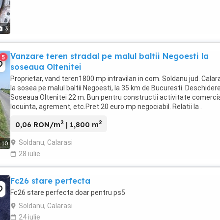
3
Vanzare teren stradal pe malul baltii Negoesti la
5
soseaua Oltenitei
Proprietar, vand teren1800 mp intravilan in com. Soldanu jud. Calara
la sosea pe malul baltii Negoesti, la 35 km de Bucuresti. Deschidere
Soseaua Oltenitei 22 m. Bun pentru constructii activitate comercia
locuinta, agrement, etc.Pret 20 euro mp negociabil. Relatii la .
2
2
0,06 RON/m
| 1,800 m
Soldanu, Calarasi
10
28 iulie
Fc26 stare perfecta
Fc26 stare perfecta doar pentru ps5
Soldanu, Calarasi
24 iulie