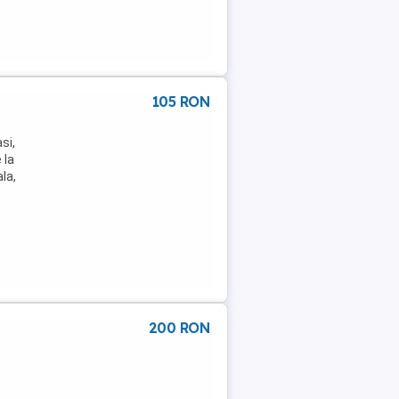
105 RON
si,
 la
la,
200 RON