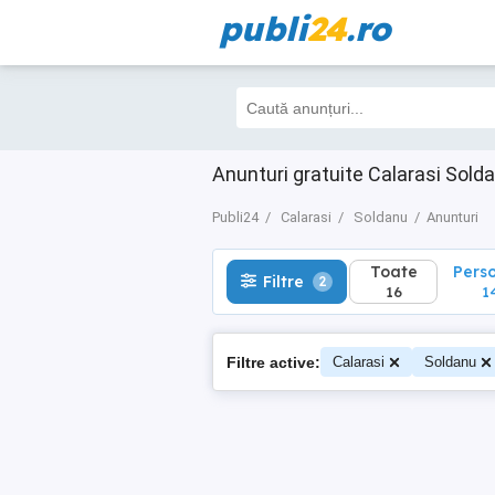
publi
24
.ro
Toate
Perso
Filtre
2
16
14
Anunturi gratuite Calarasi Sold
Publi24
Calarasi
Soldanu
Anunturi
Toate
Pers
Filtre
2
16
1
Filtre active:
Calarasi
Soldanu