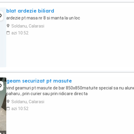
blat ardezie biliard
ardezie pt masa nr 8 si manta la un loc
Soldanu, Calarasi
azi 10:52
geam securizat pt masute
vind geamuri pt masute de bar 850x850matuite special sa nu alun
paharu , prin curier sau prin ridicare directa
Soldanu, Calarasi
azi 10:52