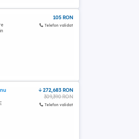
105 RON
re
Telefon validat
in
.
anu
272,683 RON
309,390 RON
E
Telefon validat