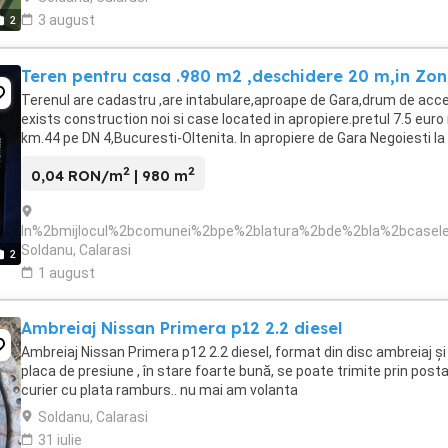
3 august
2
Teren pentru casa .980 m2 ,deschidere 20 m,in Zon
Terenul are cadastru ,are intabulare,aproape de Gara,drum de acce
exists construction noi si case located in apropiere.pretul 7.5 eu
km.44 pe DN 4,Bucuresti-Oltenita. In apropiere de Gara Negoiesti la 
2
2
0,04 RON/m
| 980 m
In%2bmijlocul%2bcomunei%2bpe%2blatura%2bde%2bla%2bcasele
Soldanu, Calarasi
2
1 august
Ambreiaj Nissan Primera p12 2.2 diesel
Ambreiaj Nissan Primera p12 2.2 diesel, format din disc ambreiaj și
placa de presiune , în stare foarte bună, se poate trimite prin post
curier cu plata ramburs.. nu mai am volanta
Soldanu, Calarasi
31 iulie