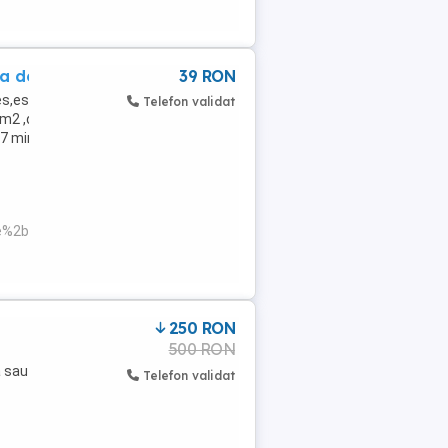
a de case,
39 RON
s,este incadrat ca teren extravilan dar
Telefon validat
ro m2 ,disputable.In communal Soldanu la
7 minute de mers pe ...
%2bvechi%2bspre%2bgara%2blinia%2bferata%2b,
250 RON
500 RON
a sau
Telefon validat