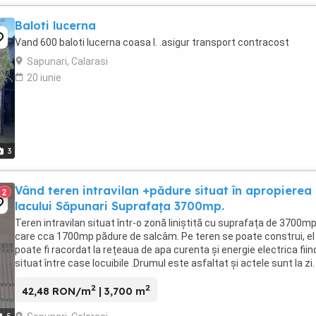
Baloti lucerna
Vand 600 baloti lucerna coasa I. .asigur transport contracost
Sapunari, Calarasi
20 iunie
3
Vând teren intravilan +pădure situat în apropierea
2
lacului Săpunari Suprafața 3700mp.
Teren intravilan situat într-o zonă liniștită cu suprafața de 3700mp
care cca 1700mp pădure de salcâm. Pe teren se poate construi, el
poate fi racordat la rețeaua de apa curenta și energie electrica fiin
situat între case locuibile .Drumul este asfaltat și actele sunt la zi.
Terenul se afla în sat ...
2
2
42,48 RON/m
| 3,700 m