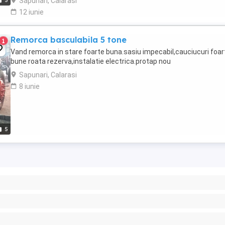
Sapunari, Calarasi
5
12 iunie
Remorca basculabila 5 tone
1
Vand remorca in stare foarte buna.sasiu impecabil,cauciucuri foar
bune roata rezerva,instalatie electrica.protap nou
Sapunari, Calarasi
8 iunie
5