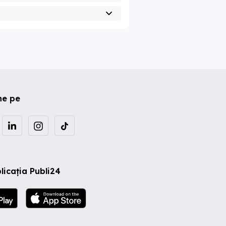
ne pe
licația Publi24