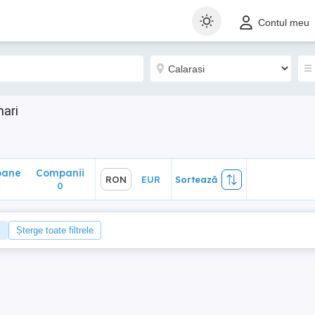
ane
Companii
RON
EUR
Sortează
Contul meu
0
nari
oane
Companii
RON
EUR
Sortează
4
0
Șterge toate filtrele