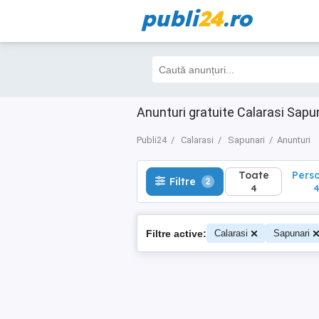
publi
24
.ro
Toate
Perso
Filtre
2
4
4
Anunturi gratuite Calarasi Sapu
Publi24
Calarasi
Sapunari
Anunturi
Toate
Pers
Filtre
2
4
Filtre active:
Calarasi
Sapunari