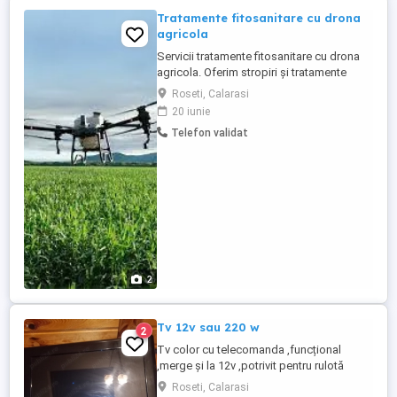
Tratamente fitosanitare cu drona
agricola
Servicii tratamente fitosanitare cu drona
agricola. Oferim stropiri și tratamente
fitosanitare profesionale pentru culturi,
Roseti, Calarasi
livezi și terenuri greu accesibile. Rapid,
20 iunie
precis și economic, cu tehnologie
Telefon validat
modernă. Pentru mai multe detalii sunati la
nr. de telefon 07doi69doi0sapte77
07doi74unu75zero ...
2
Tv 12v sau 220 w
2
Tv color cu telecomanda ,funcțional
,merge și la 12v ,potrivit pentru rulotă
,camping sau zone fără electricitate
Roseti, Calarasi