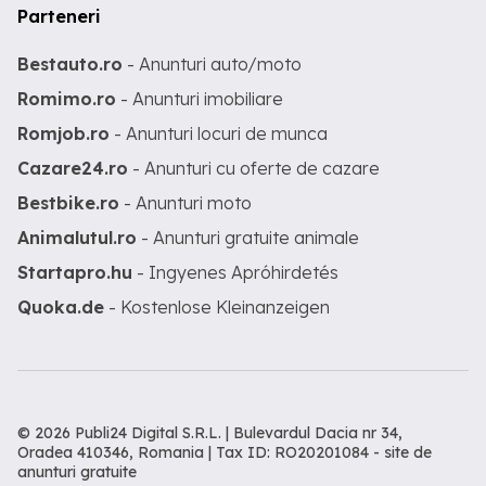
Parteneri
Bestauto.ro
- Anunturi auto/moto
Romimo.ro
- Anunturi imobiliare
Romjob.ro
- Anunturi locuri de munca
Cazare24.ro
- Anunturi cu oferte de cazare
Bestbike.ro
- Anunturi moto
Animalutul.ro
- Anunturi gratuite animale
Startapro.hu
- Ingyenes Apróhirdetés
Quoka.de
- Kostenlose Kleinanzeigen
© 2026 Publi24 Digital S.R.L. | Bulevardul Dacia nr 34,
Oradea 410346, Romania | Tax ID: RO20201084 -
site de
anunturi gratuite