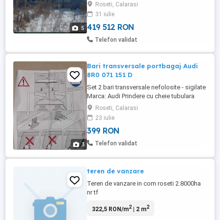
Roseti, Calarasi
conac. Mai sunt două anexe și un beci
31 iulie
construite tot din cărămidă . Suprafața
construită ...
419 512 RON
5
Telefon validat
Bari transversale portbagaj Audi
8R0 071 151 D
Set 2 bari transversale nefolosite - sigilate
Marca: Audi Prindere cu cheie tubulara
unica, inclusa in kit. Se potrivesc cu orice
Roseti, Calarasi
model Audi care are acele 2,3 orificii pe
23 iulie
barile laterale (instructiuni atasate) Noi ne
399 RON
montate doar pline de praf. Livrare prin
curier cost aparte.
Telefon validat
3
teren de vanzare
Teren de vanzare in com roseti 2.8000ha
nr tf
2
2
322,5 RON/m
| 2 m