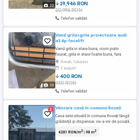
Grile proiectoare ...
19,946 RON
10
20,996 RON
Telefon validat
Vand grila+grile proiectoare audi
a3 8p facelift
Vand grila in stare buna, crom putin
fisurat, grila in stare foarte buna, fara
prinderi rupte. Grila este pentru audi a3 8p
Roseti, Calarasi
facelift 2008-2012 OEM. La pachet primiti
5 august
si grilele proiectoare oem in stare foarte
400 RON
buna. Pret negociabil.
450 RON
10
Telefon validat
Vânzare casă în comuna Roseți
2
Casa este situată în comuna Roseți lângă
grădiniță și dispensar, vis-a-vis de școală ,
la intersecția străzilor Parcului și Plaurului.
2
2
4281 RON/m
| 98 m
Este construită din cărămidă. A fost casă
boierească ce a făcut parte dintr-un