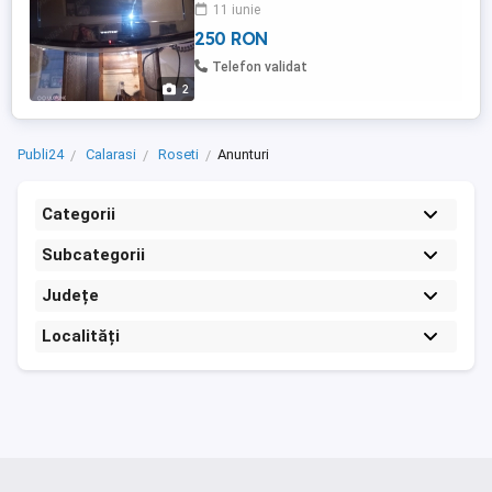
11 iunie
250 RON
Telefon validat
2
Publi24
Calarasi
Roseti
Anunturi
Categorii
Subcategorii
Județe
Localități