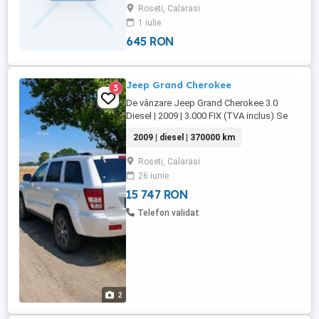
Roseti, Calarasi
1 iulie
645 RON
Jeep Grand Cherokee
3
De vânzare Jeep Grand Cherokee 3.0
Diesel | 2009 | 3.000 FIX (TVA inclus) Se
oferă spre vânzare un Jeep Grand
2009 | diesel | 370000 km
Cherokee, an de fabricație 2009, echipat
cu motorul 3.0 Diesel, un SUV robust și
Roseti, Calarasi
confortabil, potrivit atât pentru utilizarea
26 iunie
de zi cu zi, cât și pentru drumuri dificile.
Detalii: An ...
15 747 RON
Telefon validat
2