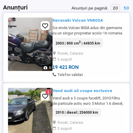
Anunțuri
20
50
Anunțuri pe pagină:
Kavasaki Vulcan VN800A
Se vinde Vulcan 800A adus din germania
cu un singur proprietar acolo ! In romania
rulata foarte putin.pentru ce interesati va
3
2003 | 800 cm
| 44835 km
astept sa o vedeti.Totul de serie original.
din 2019 pana in prezent rulata 841 km in
Roseti, Calarasi
Romania.total km 44835 bord Recent
6 august
facuta revizie motor ulei motor + filtru ulei
motor . Recent ...
19 421 RON
5
Telefon validat
Vand audi a3 coupe exclusive
1
Vand audi a 3 coupe facelift, 2010 Filtru
de particule activ, euro 5 Motor 1.6 diesel,
schimburi de ulei si filtre efectuate la
2010 | diesel | 256000 km
250000, masina in prezent are 256000.
Interior Audi Exclusive, piele, foarte bine
Roseti, Calarasi
intretinut. Incalzire in scaune Navigatie
5 august
android Exterior s line Grila fagure noua