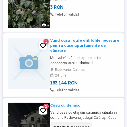
3 RON
Telefon validat
3
Vând casă toate utilitățile necesare
1
pentru case apartamente de
vânzare
Motivul vânzări este plec din tara
zzzzzzzxxxszdsddsdsdd
Radovanu, Calarasi
24 iulie
183 144 RON
Telefon validat
Casa cu demisol
2
Vând casă cu etaj din cărămidă situată în
comuna Radovanu județul Călărași! Casa
este situată pe strada Principală aproape
2
2