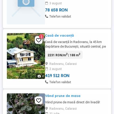
3 august
78 658 RON
Telefon validat
Casă de vacanță
1
Casă de vacanță în Radovanu, la 45 km
depărtare de București, situată central, pe
strada Principală, front stradal 60 ml,
2
2
2231 RON/m
| 188 m
împrejmuire trainică din ulucă și plasă.
Casa construită din cărămidă, suprafața la
Radovanu, Calarasi
sol 180 mp, are 9 camere, renovată recent,
2 august
copertină nouă, parchet și gresie, încălzire
cu sobe. ...
419 512 RON
2
Telefon validat
Vând prune de masa
Vând prune de masă direct din livadă!
Radovanu, Calarasi
31 iulie