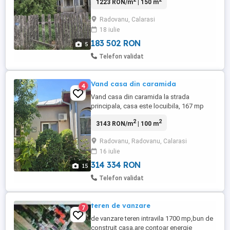
1223 RON/m
| 150 m
curenta, canalizare, strada asfaltata.
Situata la 500m de drumul județean.
Radovanu, Calarasi
18 iulie
183 502 RON
5
Telefon validat
Vand casa din caramida
4
Vand casa din caramida la strada
principala, casa este locuibila, 167 mp
utili, teten 2100mp Anul constructiei 1967,
2
2
3143 RON/m
| 100 m
renovata in 2016, acte la zi
Radovanu, Radovanu, Calarasi
16 iulie
314 334 RON
15
Telefon validat
teren de vanzare
7
de vanzare teren intravila 1700 mp,bun de
construit casa,are contoar energie