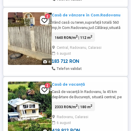
Casă de vânzare în Com.Radovanu
2
Vând casă cu teren,suprafață totală 560
mp,în Com.Radovanu,jud.Călărași,situată
pe str.Principală,central,în apropiere de
2
2
1640 RON/m
| 112 m
Primărie,Poliție,Şcoală,Dispensar,Farmacie,
Supermarket.Zonă foarte liniştită.La 45 km
Central, Radovanu, Calarasi
de București și 18 km de Oltenița. Pentru
6 august
mai multe detalii mă puteți contacta la
nr.de telefon: ...
183 712 RON
6
Telefon validat
Casă de vacanță
2
Casă de vacanță în Radovanu, la 45 km
depărtare de București, situată central, pe
strada Principală, front stradal 60 ml,
2
2
2333 RON/m
| 180 m
împrejmuire trainică din ulucă și plasă.
Casa construită din cărămidă, suprafața la
Radovanu, Calarasi
sol 180 mp, are 9 camere, renovată recent,
6 august
copertină nouă, parchet și gresie,
încășzire cu sobe. ...
419 912 RON