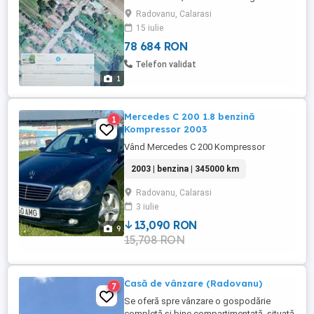
electrica,canalizare si apa curenta
Radovanu, Calarasi
15 iulie
78 684 RON
Telefon validat
1
Mercedes C 200 1.8 benzină
1
Kompressor 2003
Vând Mercedes C 200 Kompressor
2003 | benzina | 345000 km
Radovanu, Calarasi
3 iulie
13,090 RON
9
15,708 RON
Casă de vânzare (Radovanu)
7
Se oferă spre vânzare o gospodărie
completă și bine compartimentată, situată