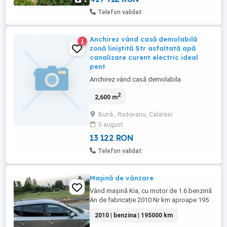
2
Telefon validat
Anchirez vând casă demolabilă
1
zonă liniștită Str asfaltată apă
canalizare curent electric ideal
pent
Anchirez vând casă demolabila
2
2,600 m
Bună , Radovanu, Calarasi
5 august
13 122 RON
Telefon validat
Mașină de vânzare
Vând mașină Kia, cu motor de 1.6 benzină
An de fabricație 2010 Nr km aproape 195
000 Dotări : comenzi pe volan, geamuri
2010 | benzina | 195000 km
electrice, AC Acte valabile la zi : ITP și