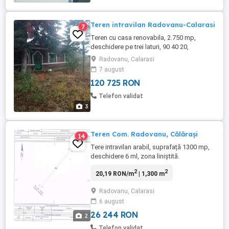
Teren intravilan Radovanu-Calarasi
7
Teren cu casa renovabila, 2.750 mp,
deschidere pe trei laturi, 90 40 20,
cadastru, intabulare, curent electric, put in
Radovanu, Calarasi
curte, situata la aprox 50km de Bucuresti.
7 august
Pret negociabil.
120 725 RON
Telefon validat
3
Teren Com. Radovanu, Călărași
14
Tere intravilan arabil, suprafață 1300 mp,
deschidere 6 ml, zona liniștită.
2
2
20,19 RON/m
| 1,300 m
Radovanu, Calarasi
6 august
26 244 RON
2
Telefon validat