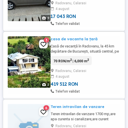
asigurare Ofer fiscal pe loc Pentru mai
Radovanu, Calarasi
multe detalii, în privat
4 august
17 043 RON
9
Telefon validat
casa de vacanta la țară
3
Casă de vacanță în Radovanu, la 45 km
depărtare de București, situată central, pe
strada Principală, front stradal 60 ml,
2
2
70 RON/m
| 6,000 m
împrejmuire trainică din ulucă și plasă.
Casa construită din cărămidă, suprafața la
Radovanu, Calarasi
sol 180 mp, are 9 camere, renovată recent,
4 august
copertină nouă, parchet și gresie, încălzire
cu sobe. ...
419 512 RON
2
Telefon validat
Teren intravilan de vanzare
6
Teren intravilan de vanzare 1700 mp,are
apa curenta si canalizare,are curent
electric,strada asfaltata,santuri betonate
Radovanu, Calarasi