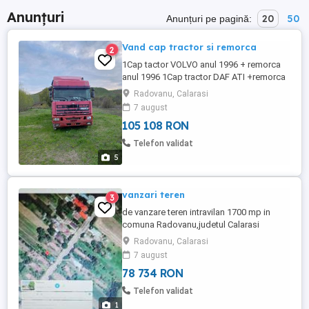
Anunțuri
20
50
Anunțuri pe pagină:
Vand cap tractor si remorca
2
1Cap tactor VOLVO anul 1996 + remorca
anul 1996 1Cap tractor DAF ATI +remorca
DAF= motor 400 CP VOLVO= motor 420
Radovanu, Calarasi
CP.......200 000 KM Remorca= capacitate =
7 august
54 m3........tara=5200 kg
105 108 RON
Telefon validat
5
vanzari teren
3
de vanzare teren intravilan 1700 mp in
comuna Radovanu,judetul Calarasi
Radovanu, Calarasi
7 august
78 734 RON
Telefon validat
1