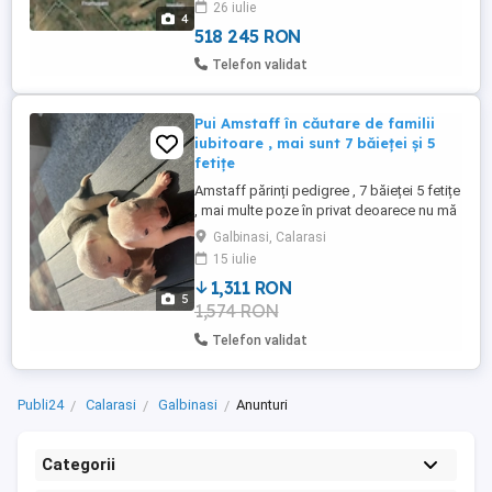
26 iulie
investiție pe termen lung sau proiect
4
energetic. Preț: ...
518 245 RON
Telefon validat
Pui Amstaff în căutare de familii
iubitoare , mai sunt 7 băieței și 5
fetițe
Amstaff părinți pedigree , 7 băieței 5 fetițe
, mai multe poze în privat deoarece nu mă
lasă să pun toate pozele De văzut ori în
Galbinasi, Calarasi
Galbinasi Călărași ori în București sector 3
15 iulie
1,311 RON
5
1,574 RON
Telefon validat
Publi24
Calarasi
Galbinasi
Anunturi
Categorii