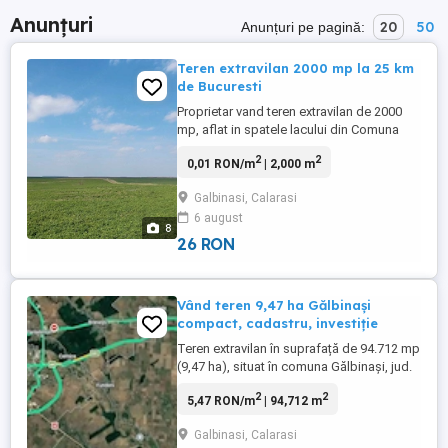
Anunțuri
20
50
Anunțuri pe pagină:
Teren extravilan 2000 mp la 25 km
de Bucuresti
Proprietar vand teren extravilan de 2000
mp, aflat in spatele lacului din Comuna
Galbinasi CL. Terenul a fost cultivat cu vie,
2
2
0,01 RON/m
| 2,000 m
iar in prezent cu trifoi. Acesta se afla
aproape de sat si de utilitati cam la 100m.
Galbinasi, Calarasi
Accesul la teren se face de pe Strada
6 august
Alexandru Cel Bun care este asfaltata si la
8
stanga ...
26 RON
Vând teren 9,47 ha Gălbinași
compact, cadastru, investiție
Teren extravilan în suprafață de 94.712 mp
(9,47 ha), situat în comuna Gălbinași, jud.
Călărași. Teren compact Carte funciară și
2
2
5,47 RON/m
| 94,712 m
cadastru Aproape de zona locuită
Potențial agricol și investițional Acces
Galbinasi, Calarasi
facil Ideal pentru exploatare agricolă,