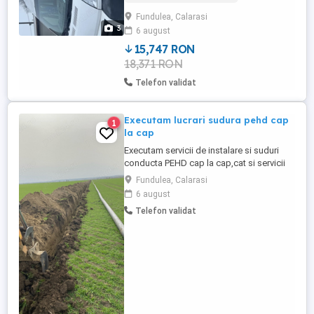
Fundulea, Calarasi
3
6 august
15,747 RON
18,371 RON
Telefon validat
Executam lucrari sudura pehd cap
1
la cap
Executam servicii de instalare si suduri
conducta PEHD cap la cap,cat si servicii
de montat conducta pafsin,otel si pvc
Fundulea, Calarasi
pentru conductele de irigatii, retele
6 august
aductiuni si distributie apa potabila.
Telefon validat
Detinem si utilaj pentru sapaturi precum si
personal calificat. Ne deplasam oriunde in
tara. Oferim Factura+garantie ...