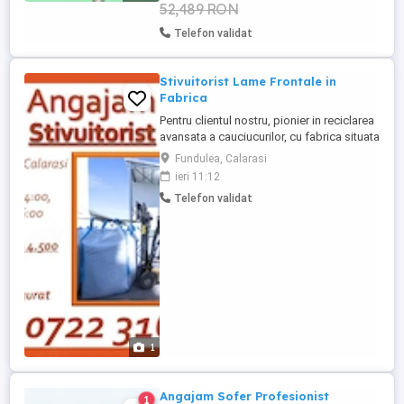
52,489 RON
Telefon validat
Stivuitorist Lame Frontale in
Fabrica
Pentru clientul nostru, pionier in reciclarea
avansata a cauciucurilor, cu fabrica situata
in Fundulea, Jud. Calarasi, suntem in
Fundulea, Calarasi
cautarea unui nou coleg cu experienta
ieri 11:12
pentru postul de Stivuitorist. Cerinte:
Telefon validat
Minim 8 clase finalizate; Autorizatie ISCIR
valabila; Disponibilitate pentru lucru in
schimburi; Disponibilitate ...
1
Angajam Sofer Profesionist
1