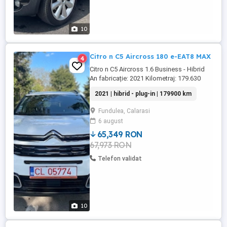
10
Citro n C5 Aircross 180 e-EAT8 MAX
4
Citro n C5 Aircross 1.6 Business - Hibrid
An fabricație: 2021 Kilometraj: 179.630
Motorizare: Plug-In Hybrid Cutie de viteze:
2021 | hibrid - plug-in | 179900 km
AUTOMATĂ FINANȚARE PRIN TBI BANK
GARANȚIE 12 LUNI LIVRARE LA DOMICILIU
Fundulea, Calarasi
Dotări principale. Confort și
6 august
funcționalitate. Climatizare automată bi-
zonă cu filtru ...
65,349 RON
67,973 RON
Telefon validat
10