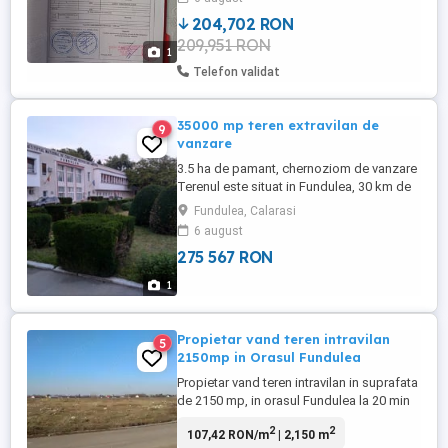
este situat într-o zonă liniștită, ideală
204,702 RON
pentru construcția unei locuințe.
209,951 RON
1
Telefon validat
35000 mp teren extravilan de
9
vanzare
3.5 ha de pamant, chernoziom de vanzare
Terenul este situat in Fundulea, 30 km de
Bucuresti,la intersectia dintre Autostrada
Fundulea, Calarasi
A2 si drumul judetean DJ402. Terenul a
6 august
fost in folosit pentru diverse plantatii
275 567 RON
experimentale de catre Institutul National
pentru Cercetari Agricole INCDA din
1
Fundulea.Solul ...
Propietar vand teren intravilan
5
2150mp in Orasul Fundulea
Propietar vand teren intravilan in suprafata
de 2150 mp, in orasul Fundulea la 20 min
distanta de Bucuresti si sub 2 ore de
2
2
107,42 RON/m
| 2,150 m
litoral avind acces la intrarea pe