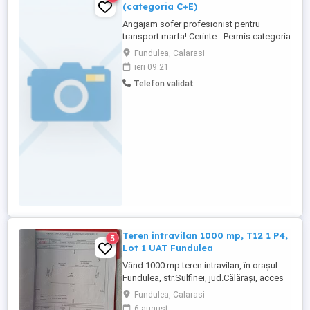
(categoria C+E)
Angajam sofer profesionist pentru
transport marfa! Cerinte: -Permis categoria
C+E -Atestat profesional valabil -Card
Fundulea, Calarasi
tahograf -Experienta minim 5 ani -
ieri 09:21
Seriozitate si responsabilitate Oferim: -
Telefon validat
Salariu 9000 lei -Contract de munca pe
perioada nedeterminata -Program stabil
curse interne -Mediu de lucru ...
Teren intravilan 1000 mp, T12 1 P4,
3
Lot 1 UAT Fundulea
Vând 1000 mp teren intravilan, în orașul
Fundulea, str.Sulfinei, jud.Călărași, acces
la gaze, canalizare și apă curentă, situat la
Fundulea, Calarasi
150 m de D.N.3 și la 1,5 km de A2. Terenul
6 august