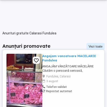
Anunturi gratuite Calarasi Fundulea
Anunțuri promovate
Vezi toate
Angajam vanzatoare MACELARIE
Fundulea
ANGAJĂM VÂNZĂTOARE MĂCELĂRIE
Căutăm o persoană serioasă,
responsabilă și amabilă pentru postul de
Fundulea, Calarasi
vânzătoare într-o măcelărie modernă.
3 august
Cerințe: Experiență în domeniul vânzărilor
Telefon validat
sau în lucrul cu clienții (experiența în
Repostat automat
măcelărie constituie un avantaj) Abilități
bune de comunicare și relaționare
Rapiditate, ...