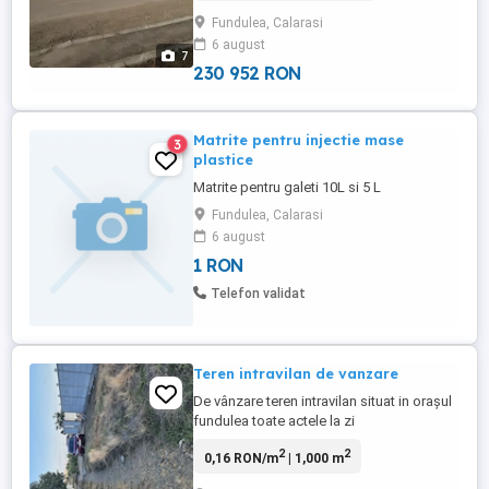
Autostrada Soarelui -distanta pina la
Fundulea, Calarasi
autostrada 1km. Terenul are 3 fronturi
6 august
stradale, doua din ele de 80m si de 30 pe
7
strada nou asfaltata ...
230 952 RON
Matrite pentru injectie mase
3
plastice
Matrite pentru galeti 10L si 5 L
Fundulea, Calarasi
6 august
1 RON
Telefon validat
Teren intravilan de vanzare
De vânzare teren intravilan situat in orașul
fundulea toate actele la zi
2
2
0,16 RON/m
| 1,000 m