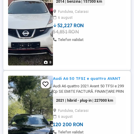
2014 | benzina | 157300 km
- Jante Originale 18 NISMO - Sistem
Navigatie 3D (Touch Screen) - Lane Asist -
Fundulea, Calarasi
Keyless Go (porneste cu cheia in buzunar)
6 august
- Keyless Entry - Senzori de Parcare Fata
Spate cu ...
52,227 RON
54,851 RON
Telefon validat
8
Audi A6 50 TFSI e quattro AVANT
Audi A6 quattro 2021 Avant 50 TFSI e 299
Cp SE EMITE FACTURĂ. FINANȚARE PRIN
TBI BANK. LIVRARE LA DOMICILIU.
2021 | hibrid - plug-in | 227000 km
GARANȚIE 12 LUNI ( motor + cutie )
GARANȚIE BATERIE HYBRID 7 ANI. PREȚ:
Fundulea, Calarasi
22.900euro (tva inclus) Revizie efectuată
6 august
în data de 09.04.2026 Cod motor: DRYA
Combustibil: ...
120 200 RON
Telefon validat