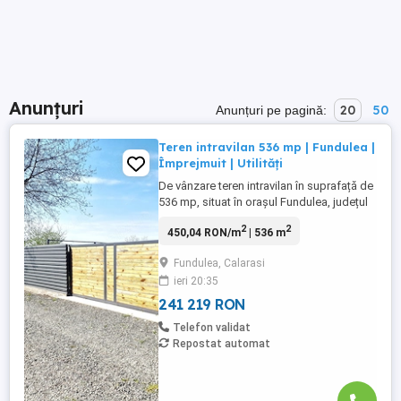
Anunțuri
20
50
Anunțuri pe pagină:
Teren intravilan 536 mp | Fundulea |
Împrejmuit | Utilități
De vânzare teren intravilan în suprafață de
536 mp, situat în orașul Fundulea, județul
Călărași, într-o zonă rezidențială bine
2
2
450,04 RON/m
| 536 m
poziționată, în apropierea DN3, cu acces
rapid către București prin Autostrada A2 și
Fundulea, Calarasi
DN3. Proprietatea este potrivită pentru
ieri 20:35
construirea unei locuințe individuale și
beneficiază ...
241 219 RON
Telefon validat
Repostat automat