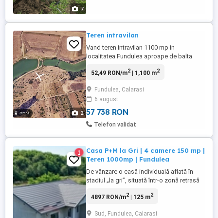
7
Teren intravilan
Vand teren intravilan 1100 mp in
localitatea Fundulea aproape de balta
Prodan.Terenul are toate actele la zi.Pret
2
2
52,49 RON/m
| 1,100 m
11000 euro.
Fundulea, Calarasi
6 august
57 738 RON
2
Telefon validat
Casa P+M la Gri | 4 camere 150 mp |
1
Teren 1000mp | Fundulea
De vânzare o casă individuală aflată în
stadiul „la gri”, situată într-o zonă retrasă
și extrem de liniștită din Fundulea. Cel mai
2
2
4897 RON/m
| 125 m
mare avantaj al acestei proprietăți este
poziționarea sa. Pădurea se află în spatele
Sud, Fundulea, Calarasi
curții, oferind un aer curat, intimitate totală