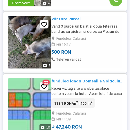
Promovat
4
Vânzare Purcei
Vând 3 purcei un băiat si două fete rasă
Landras cu pietran si duroc cu Pietran de
10 săptămâni cresciti cu uruială sunt
Fundulea, Calarasi
foarte mâncăcioși!!
ieri 16:17
500 RON
Telefon validat
3
fundulea langa Domeniile Solaculu..
22
Reper vizitați site wwwbaltasolacu
suntem vecini la hotar. Avem loturi de casa
de 400 metri patrati cu deschidere de 20
2
2
118,1 RON/m
| 400 m
20 metri liniari , curent electric , intravilan
construibil . sau
Fundulea, Calarasi
ieri 11:39
47,240 RON
10