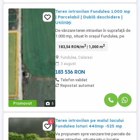
Teren intravilan Fundulea 1.000 mp
| Parcelabil | Dublă deschidere |
Utilități
De vânzare teren intravilan în suprafață de
1.000 mp, situat în orașul Fundulea, pe
strada Semănătoarea, la aproximativ 150
2
2
183,54 RON/m
| 1,000 m
metri de râul Mostiștea. Proprietatea
beneficiază de deschidere la două străzi
Fundulea, Calarasi
și de acces facil către centrul orașului,
3 august
DN3 și Autostrada A2. Datorită geometriei
terenului și ...
183 536 RON
Telefon validat
Repostat automat
Promovat
5
Teren intravilan pe malul lacului
1
Fundulea loturi 440mp -525 mp
Va propunem spre vanzare trei parcele de
teren intravilan, situate intr-o locatie