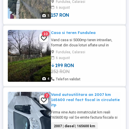
Fundulea, Calarasi
6 august
157 RON
5
Casa si teren Fundulea
10
Vand casa si 5000mp teren intravilan,
format din doua loturi aflate unul in
continuarea celuilalt, proptietate se afla
Fundulea, Calarasi
pe strada Independentei, are trase
6 august
utilitatiile gaz, curent 380,apa si canal
199 RON
252 RON
4
Telefon validat
Vand autoutilitara an 2007 km
7
165600 real fact fiscal in circulatie
itp
Firma vine Auto inmatriculat km reali
165600 itp val Se emite factura fiscala si
viza fiscal
2007 | diesel | 165600 km