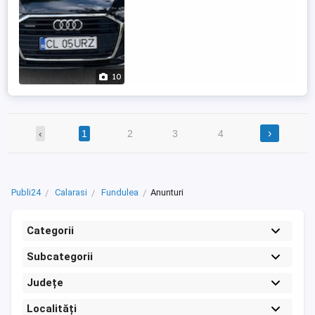
10
›
‹
1
2
3
4
Publi24
Calarasi
Fundulea
Anunturi
Categorii
Subcategorii
Județe
Localități