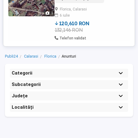
Principală sat Florica, comuna Ileana, Jud.
Florica, Calarasi
Călărași. Proprietatea se află la 35 de km
1
6 iulie
de Bucuresti. In apropiere se afla
Autostrada Soarelui. Terenul ...
120,610 RON
132,146 RON
Telefon validat
Publi24
Calarasi
Florica
Anunturi
Categorii
Subcategorii
Județe
Localități