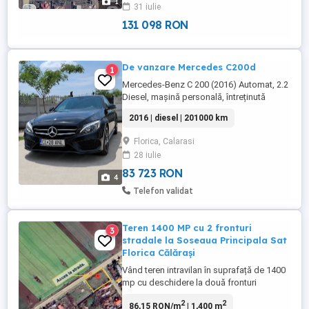
1
31 iulie
acces facil. Caracteristici: Suprafață: ...
131 098 RON
De vanzare Mercedes C200d
1
Mercedes-Benz C 200 (2016) Automat, 2.2
Diesel, mașină personală, întreținută
corect și exploatată responsabil. Un
2016 | diesel | 201000 km
model elegant și fiabil, ideal atât pentru
oraș, cât și pentru drumuri lungi, care
Florica, Calarasi
oferă confortul și rafinamentul specific
28 iulie
Mercedes-Benz. Date tehnice: An
fabricație: 2016 Motorizare: ...
83 723 RON
4
Telefon validat
Teren 1400 MP cu 2 fronturi
3
stradale la Soseaua Principala Sat
Florica Călărași
Vând teren intravilan în suprafață de 1400
mp cu deschidere la două fronturi
stradale de 25 m, respectiv 56 m lungime.
2
2
86,15 RON/m
| 1,400 m
Terenul este situat fix la Șoseaua