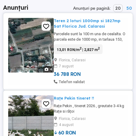
Anunțuri
20
50
Anunțuri pe pagină:
Teren 2 loturi 1000mp si 1827mp
Sat Florica Jud. Calarasi
Parcelele sunt la 100 m una de cealalta. O
parcela este de 1000 mp, in tarlaua 153,
parcela 31, numar cadastral 899
2
2
13,01 RON/m
| 2,827 m
(deschidere 11.5mx87m), iar cea de-a
doua de 1827mp, tot in tarlaua 153,
Florica, Calarasi
parcela 12 si 13, numar cadastral 898
7 august
(deschidere 26mx72m). Cea de 1000mp
4
este marginita de drumul asfaltat ce leaga
36 788 RON
...
Telefon validat
Rațe Pekin tineret !!
Rațe Pekin , tineret 2026 , greutate 3-4 kg
Rațe si rățoi
Florica, Calarasi
4 august
60 RON