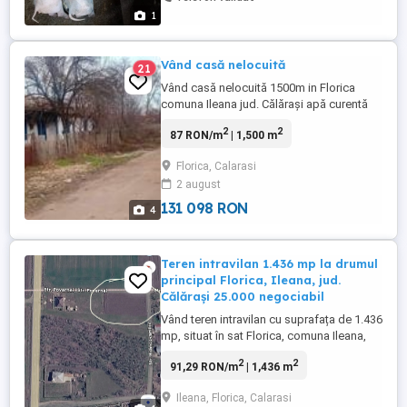
1
Vând casă nelocuită
21
Vând casă nelocuită 1500m in Florica
comuna Ileana jud. Călărași apă curentă
mai multe detalii la Nr.
2
2
87 RON/m
| 1,500 m
Florica, Calarasi
2 august
131 098 RON
4
Teren intravilan 1.436 mp la drumul
principal Florica, Ileana, jud.
Călărași 25.000 negociabil
Vând teren intravilan cu suprafața de 1.436
mp, situat în sat Florica, comuna Ileana,
județul Călărași, cu acces direct la drumul
2
2
91,29 RON/m
| 1,436 m
principal. Terenul este potrivit atât pentru
construirea unei locuințe, cât și pentru
Ileana, Florica, Calarasi
investiție, având o poziție foarte bună și