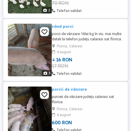
70 RON
2
Telefon validat
vând porci
porci de vânzare 16lei kg în viu. mai multe
detali la telefon județu calarasi sat florica .
se rezerva pentru Crăciun
Florica, Calarasi
4 august
16 RON
17 RON
3
Telefon validat
porcii de vânzare
purceii de vânzare județu calarasi sat
florica
Florica, Calarasi
4 august
600 RON
Telefon validat