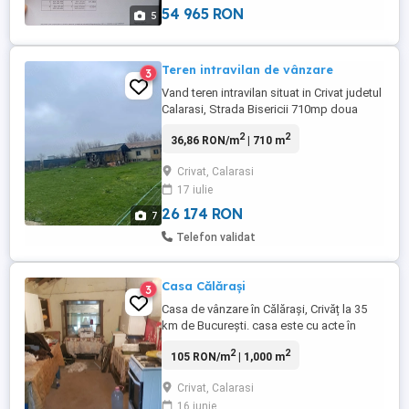
...
54 965 RON
5
Teren intravilan de vânzare
3
Vand teren intravilan situat in Crivat judetul
Calarasi, Strada Bisericii 710mp doua
deschideri, deschidere 24ml la strada
2
2
36,86 RON/m
| 710 m
asfaltata, neracordat la utilitati, apa si
curent la strada, pret 5000
Crivat, Calarasi
17 iulie
26 174 RON
7
Telefon validat
Casa Călărași
3
Casa de vânzare în Călărași, Crivăț la 35
km de București. casa este cu acte în
regula la cheie. 2000mp . 4
2
2
105 RON/m
| 1,000 m
camere+hol+bucătărie Casa este
bătrâneasca. Mai multe detalii pentru
Crivat, Calarasi
vizionare la telefon.
16 iunie