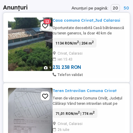
Anunțuri
20
50
Anunțuri pe pagină:
Casa comuna Crivat,Jud Calarasi
12
Oportunitate deosebită Casă bătrânească
cu teren generos, la doar 40 km de
București! Visezi la un colț de liniște,
2
2
1134 RON/m
| 204 m
aproape de oraș, dar cu aer de vacanță la
țară? În comuna Crivăț (jud. Călărași), la
Crivat, Calarasi
doar 40 km de București, te așteaptă o
ieri 15:43
proprietate cu potențial uriaș: -Casă
bătrânească spațioasă(204m), ...
231 238 RON
9
Telefon validat
Teren Intravilan Comuna Crivat
Teren de vânzare Comuna Crivăț, Județul
Călărași Vând teren intravilan situat pe
strada Molidului în Comuna Crivăț, Județul
2
2
71,01 RON/m
| 774 m
Călărași, cu suprafața de 774 mp. Terenul
se afla in zona inconjurata de case. - Puț în
Crivat, Calarasi
curte - Curent electric la poartă - Zonă
26 iulie
liniștită, ideală pentru casă de vacanță sau