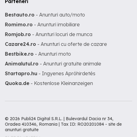
Parteneri
Bestauto.ro
- Anunturi auto/moto
Romimo.ro
- Anunturi imobiliare
Romjob.ro
- Anunturi locuri de munca
Cazare24.ro
- Anunturi cu oferte de cazare
Bestbike.ro
- Anunturi moto
Animalutul.ro
- Anunturi gratuite animale
Startapro.hu
- Ingyenes Apróhirdetés
Quoka.de
- Kostenlose Kleinanzeigen
© 2026 Publi24 Digital S.R.L. | Bulevardul Dacia nr 34,
Oradea 410346, Romania | Tax ID: RO20201084 -
site de
anunturi gratuite