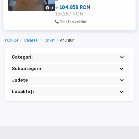
104,858 RON
4
157,287 RON
Telefon validat
Publi24
Calarasi
Crivat
Anunturi
Categorii
Subcategorii
Județe
Localități