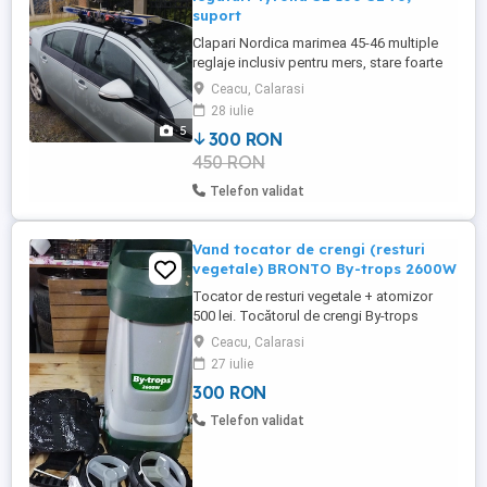
suport
Clapari Nordica marimea 45-46 multiple
reglaje inclusiv pentru mers, stare foarte
buna. Schiuri Head Carve X, lungime 1,7
Ceacu, Calarasi
metri, legaturi Tyrolia SL 100. A doua
28 iulie
pereche de schiuri Head Cyber, lungime
5
300 RON
1,6 metri, legaturi Tyrolia SL 70. Eu am
450 RON
1,84 inaltime si m-am dat foarte bine cu
acest echipament. ...
Telefon validat
Vand tocator de crengi (resturi
vegetale) BRONTO By-trops 2600W
Tocator de resturi vegetale + atomizor
500 lei. Tocătorul de crengi By-trops
2600W este proiectat pentru a vă ușura
Ceacu, Calarasi
munca și a economisi timp prețios. Ideal
27 iulie
pentru grădinile de toate dimensiunile,
300 RON
acest tocător puternic face față cu
ușurință crengilor cu diametrul de până la
Telefon validat
45mm. Motorul robust de 2600W ...