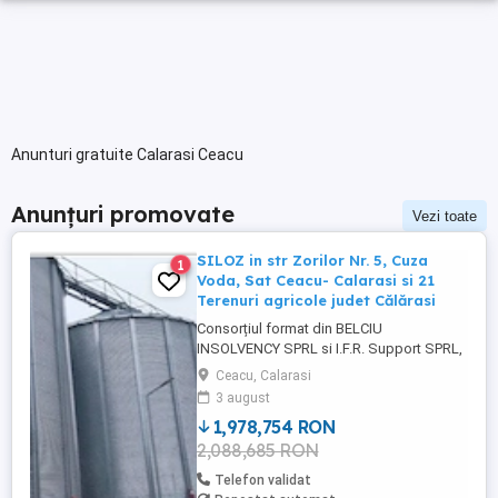
Anunturi gratuite Calarasi Ceacu
Anunțuri promovate
Vezi toate
SILOZ in str Zorilor Nr. 5, Cuza
1
Voda, Sat Ceacu- Calarasi si 21
Terenuri agricole judet Călărasi
Consorțiul format din BELCIU
INSOLVENCY SPRL si I.F.R. Support SPRL,
VINDE LA LICITATIE PUBLICA 1. Proprietate
Ceacu, Calarasi
imobiliara industriala agricola- SILOZ
3 august
depozitare cereale, silozuri cereale,cantar,
1,978,754 RON
container, situata in Comuna Cuza Voda,
2,088,685 RON
Sat Ceacu, Strada Zorilor Nr. 5, Judetul
Calarasi, la pretul de ...
Telefon validat