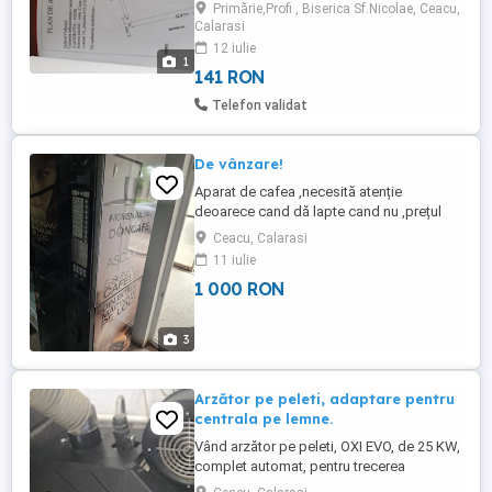
Primărie,Profi , Biserica Sf.Nicolae, Ceacu,
poarta.La șapte minute de Călărași,ideal
Calarasi
pentru o casa generoasa cu gradina sau
12 iulie
investiție.Pret ...
1
141 RON
Telefon validat
De vânzare!
Aparat de cafea ,necesită atenție
deoarece cand dă lapte cand nu ,prețul
este 1000 de lei negociabil ,mulțumesc
Ceacu, Calarasi
11 iulie
1 000 RON
3
Arzător pe peleti, adaptare pentru
centrala pe lemne.
Vând arzător pe peleti, OXI EVO, de 25 KW,
complet automat, pentru trecerea
centralelor pe lemne, la peleti, sau alte