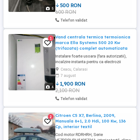
25 Amperi, o siguranta tripolara 25 Amperi,
500 RON
contactor de lucru, riiglete, 2 termometre
5
600 RON
lucru, una supapa de siguranta. Instalare
usoara, incalzire instanta ...
Telefon validat
Vand centrala termica termoionica
1
marca Ella Systems 500 20 Kw
(trifazata) complet automatizata
Instalare foarte usoara (fara autorizatii),
incalzire instanta pentru ca electrozii
incalzesc direct in masa agentul termic.
Ceacu, Calarasi
Se preteaza foarte bine pentru incalzirea
7 august
in pardoseala cu agent termic (IPAT) dar si
1,900 RON
la incalzirea prin calorifere. La incalzirea in
4
2,100 RON
pardoseala aveti nevoie de tempertura
mica ...
Telefon validat
Citroen C5 X7, Berlina, 2009,
2
Manuala 6+1, 2.0 Hdi, 100 Kw, 136
Cp, interior textil
Cod motor RDRHRH, Serie