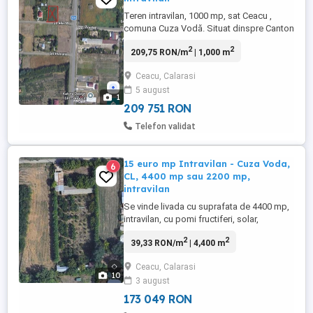
Teren intravilan, 1000 mp, sat Ceacu ,
comuna Cuza Vodă. Situat dinspre Canton
către intrarea în sat Ceacu. La 30 m de
2
2
209,75 RON/m
| 1,000 m
șoseaua principală. Preț 40 euro mp, ușor
negociabil
Ceacu, Calarasi
5 august
1
209 751 RON
Telefon validat
15 euro mp Intravilan - Cuza Voda,
6
CL, 4400 mp sau 2200 mp,
intravilan
Se vinde livada cu suprafata de 4400 mp,
intravilan, cu pomi fructiferi, solar,
adapost de pasari, casa din rigips ce
2
2
39,33 RON/m
| 4,400 m
necesita renovari, incaperi de depozitare
din cadru metalic. Gospodaria este
Ceacu, Calarasi
împrejmuită atât cu gard din stâlpi cu
10
3 august
plasa cât și cu gard viu, locatia este la
marginea satului, inspre ...
173 049 RON