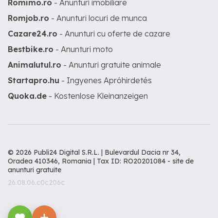
Romimo.ro
- Anunturi imobiliare
Romjob.ro
- Anunturi locuri de munca
Cazare24.ro
- Anunturi cu oferte de cazare
Bestbike.ro
- Anunturi moto
Animalutul.ro
- Anunturi gratuite animale
Startapro.hu
- Ingyenes Apróhirdetés
Quoka.de
- Kostenlose Kleinanzeigen
© 2026 Publi24 Digital S.R.L. | Bulevardul Dacia nr 34,
Oradea 410346, Romania | Tax ID: RO20201084 -
site de
anunturi gratuite
26.08.06.c0c206c