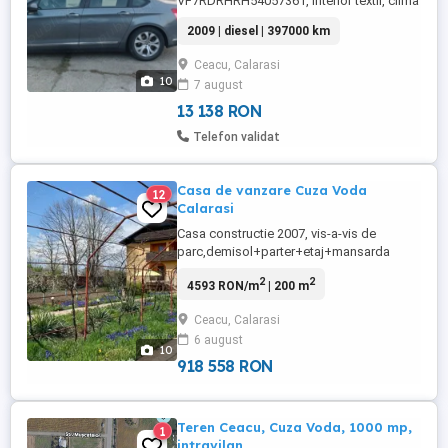
VF7RDRHRH54057361, interior textil, clima
bizona, cruise control, ABS, ESP,
2009 | diesel | 397000 km
computer bord, 397000 Km in crestere,
suspensie reglabila pe inaltime Hydractive
Ceacu, Calarasi
3+ buton sport, geamuri oglinzi cu
10
7 august
protectie termica in tenta verde (ionizate),
asistenta panta rampa, lumini ambientale,
13 138 RON
...
Telefon validat
Casa de vanzare Cuza Voda
12
Calarasi
Casa constructie 2007, vis-a-vis de
parc,demisol+parter+etaj+mansarda
locuibila, magazie scule, 4 camere si
2
2
4593 RON/m
| 200 m
mansarda locuibila, put forat, statie filtrare
apa, panou solar apa calda, fosa
Ceacu, Calarasi
septica,aer conditionat.Incalzire centrala
6 august
pe lemne si electrica. Curtea are 1500 mp,
10
sistem automat de deschidere ...
918 558 RON
Teren Ceacu, Cuza Voda, 1000 mp,
1
intravilan