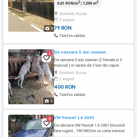
2
2
0,01 RON/m
| 7,200 m
deschidere 30 m), la 700 m de ROND
URCARE pe A7 , apa curenta, curent
Scurtesti, Buzau
electric , rețea gaze, poate fi lotizat, carte
2 august
funciara, proprietar direct
79 RON
3
Telefon validat
De vanzare 5 iezi saanen
1
De vanzare 5 iezi saanen (2 femele si 3
masculi ) in varsta de 2 luni din capre
foarte bune de lapte .Locatia Scurtesti
Scurtesti, Buzau
Buzau
2 august
400 RON
Telefon validat
5
VW Passat 1.6 2001
9
De vânzare VW Passat 1.6 2001 limuzină
fara rugina , 190 000 km cu carte service
ITP pot face la cerere, ofer fiscal, mai