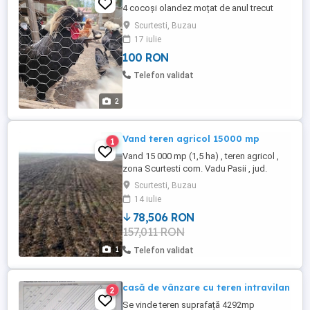
4 cocoși olandez moțat de anul trecut
Scurtesti, Buzau
17 iulie
100 RON
Telefon validat
2
Vand teren agricol 15000 mp
1
Vand 15 000 mp (1,5 ha) , teren agricol ,
zona Scurtesti com. Vadu Pasii , jud.
Buzau . Terenul este localizat in camp si
Scurtesti, Buzau
nu este afectat de autostrada . Terenul
14 iulie
este tot in acelasi loc - cu titlu de
78,506 RON
proprietare , pret 15000 euro.
157,011 RON
1
Telefon validat
casă de vânzare cu teren intravilan
2
Se vinde teren suprafață 4292mp