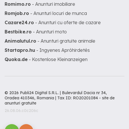
Romimo.ro
- Anunturi imobiliare
Romjob.ro
- Anunturi locuri de munca
Cazare24.ro
- Anunturi cu oferte de cazare
Bestbike.ro
- Anunturi moto
Animalutul.ro
- Anunturi gratuite animale
Startapro.hu
- Ingyenes Apróhirdetés
Quoka.de
- Kostenlose Kleinanzeigen
© 2026 Publi24 Digital S.R.L. | Bulevardul Dacia nr 34,
Oradea 410346, Romania | Tax ID: RO20201084 -
site de
anunturi gratuite
26.08.06.c0c206c