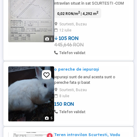
intravilan situat în sat SCURTESTI -COM
VADU PASII, terenul dispune de: -casă
2
2
0,02 RON/m
| 4,292 m
bătrâneasca 4 camere casa fiind locuibila
-bransata la curent electric -apa -gaze
Scurtesti, Buzau
naturale (branșament la poarta) -
12 iulie
proprietatea este situata pe drumul
principal Scurtesti
105 RON
1
445,646 RON
Telefon validat
o pereche de iepurași
iepurași sunt de anul acesta sunt o
pereche fata și baiat
Scurtesti, Buzau
8 iulie
150 RON
Telefon validat
5
Teren intravilan Scurtesti, Vadu
4