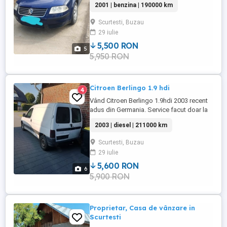
2001 | benzina | 190000 km
multe detalii la telefon . Preț 5950 Ron
negociabil.
Scurtesti, Buzau
29 iulie
5,500 RON
5
5,950 RON
Citroen Berlingo 1.9 hdi
4
Vând Citroen Berlingo 1.9hdi 2003 recent
adus din Germania. Service facut doar la
reprezentanță.Preț 5900 ron uşor negocial.
2003 | diesel | 211000 km
Mai multe detalii la telefon .
Scurtesti, Buzau
29 iulie
5,600 RON
6
5,900 RON
Proprietar, Casa de vânzare in
Scurtesti