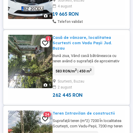
Scurtesti, Buzau
4 august
19 665 RON
6
Telefon validat
Casă de vânzare, localitatea
1
Scurtesti com Vadu Pașii Jud.
Buzau
Bună ziua, Vând casă bătrâneasca cu
teren având o suprafață de aproximativ
450 m . Casa are termopan. Garaj, boltă vie
2
2
583 RON/m
| 450 m
si fântână. Gaze la poartă si instalație
curent finalizată. Pentru vizionare sau mai
Scurtesti, Buzau
multe detalii mai puteți contacta telefonic
5
2 august
la numărul de telefon . Mulțumesc!
262 445 RON
Teren Intravilan de constructii
24
Suprafață teren (m^2) 7200 În localitatea
Scurtești, com Vadu-Pașii, 7200 mp teren
de construcții , cu acces la sosea,(