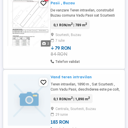
Pasii , Buzau
De vanzare Teren intravilan, construibil
Buzau comuna Vadu Pasii sat Scurtesti
acte pregatite de vanzare 789 m2
2
2
0,1 RON/m
| 789 m
deschidere 10m, apa,curent in fata locatiei
18 m2
Scurtesti, Buzau
7 iulie
2
79 RON
84 RON
Telefon validat
Vand teren intravilan
Teren intravilan, 1890 m , Sat Scurtesti ,
Com Vadu Pasii, deschiderea este pe colt,
la intersectia a doua strazi.
2
2
0,1 RON/m
| 1,890 m
Centrala, Scurtesti, Buzau
29 iunie
183 RON