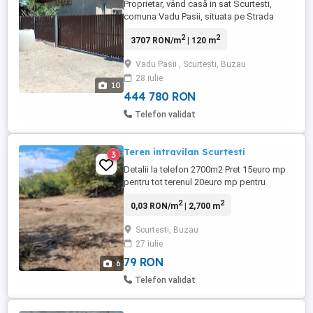
Proprietar, vând casă in sat Scurtesti,
comuna Vadu Pasii, situata pe Strada
Principala, in suprafață de 120
2
2
3707 RON/m
| 120 m
mp,suprafata teren 433 mp, izolata cu
poliester de 10, 3 dormitoare, living de 25
Vadu Pasii , Scurtesti, Buzau
mp, baie, bucătărie, 2 holuri, termopan
28 iulie
interior-exterior, gresie,faianta,parchet,
10
placa beton intre parter si ...
444 780 RON
Telefon validat
Teren intravilan Scurtesti
3
Detalii la telefon 2700m2 Pret 15euro mp
pentru tot terenul 20euro mp pentru
lotizare Proprietar Carte funciara Are o
2
2
0,03 RON/m
| 2,700 m
constructie bantraneasca de 38mp Se
poate lotiza in mai multe loturi Zona
Scurtesti, Buzau
linistita Curent electric Apa de la retea
27 iulie
Gaze naturale in curs de bransare Strada
Fundatura Viilor, Scurtesti, ...
79 RON
6
Telefon validat