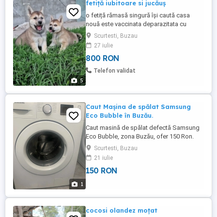
fetiță iubitoare si jucăuș
o fetiță rămasă singură își caută casa
nouă este vaccinata deparazitata cu
carnet de sanatate
Scurtesti, Buzau
27 iulie
800 RON
Telefon validat
5
Caut Mașina de spălat Samsung
Eco Bubble în Buzău.
Caut masină de spălat defectă Samsung
Eco Bubble, zona Buzău, ofer 150 Ron.
Scurtesti, Buzau
21 iulie
150 RON
1
cocosi olandez moțat