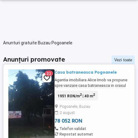
Anunturi gratuite Buzau Pogoanele
Anunțuri promovate
Vezi toate
Casa batraneasca Pogoanele
21
Agentia imobiliara Alice Imob va propune
spre vanzare casa batraneasca in orasul
Pogoanele, jud Buzau, amplasata pe un
2
2
1951 RON/m
| 40 m
teren de 1000 mp, cu o deschidere de
17ml, la drumul national DN2C, și este
Pogoanele, Buzau
bransata la electricitate. Imobilul se vinde
2 august
la pretul de 14900 euro usor negociabil.
Pentru informatii ...
78 052 RON
Telefon validat
Repostat automat