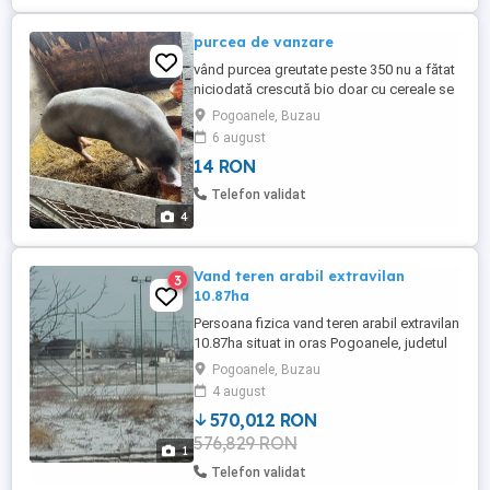
purcea de vanzare
vând purcea greutate peste 350 nu a fătat
niciodată crescută bio doar cu cereale se
vinde și sferturi preț :14 lei kg
Pogoanele, Buzau
6 august
14 RON
Telefon validat
4
Vand teren arabil extravilan
3
10.87ha
Persoana fizica vand teren arabil extravilan
10.87ha situat in oras Pogoanele, judetul
Buzau.
Pogoanele, Buzau
4 august
570,012 RON
576,829 RON
1
Telefon validat