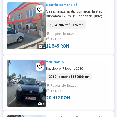
Spatiu comercial
Se închiriază spatiu comercial la etaj,
suprafata 175 m , in Pogoanele, județul
Buzău, strada Unirii, nr 1A. Tel contact
2
2
70,54 RON/m
| 175 m
Pogoanele, Buzau
17 iulie
12 345 RON
2
fiat doblo
2
fiat doblo ,7 locuri , 2010
2010 | benzina | 160000 km
Pogoanele, Buzau
14 iulie
20 412 RON
5