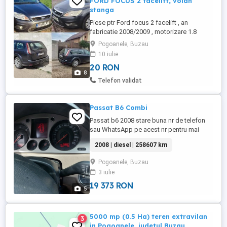
FORD FOCUS 2 facelift, volan
stanga
Piese ptr Ford focus 2 facelift , an
fabricatie 2008/2009 , motorizare 1.8
diesel , 85 kw , dpf , volan stanga , plansa
Pogoanele, Buzau
bord conversie . Bari fata si spate
10 iulie
/radiatoare de AC si motor
20 RON
/alternator/electromotor /faruri /stopuri
8
/parbriz /luneta /elemente de caroserie
Telefon validat
(usi, capota etc ) /geamuri electrice ...
Passat B6 Combi
Passat b6 2008 stare buna nr de telefon
sau WhatsApp pe acest nr pentru mai
multe detalii sunați.
2008 | diesel | 258607 km
Pogoanele, Buzau
3 iulie
19 373 RON
5
5000 mp (0.5 Ha) teren extravilan
3
in Pogoanele, judetul Buzau