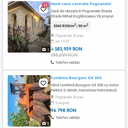
Vand casa centrala Pogoanele!
15
Casă de vânzare în Pogoanele Strada
Strada Mihail Kogălniceanu Vă propun
spre vânzare o casă situată într-o zonă
2
2
2044 RON/m
| 90 m
foarte bună, la doar de 100 m de piață si
200 m Penny,Profi și Pepco(Centru) Detalii
Pogoanele, Buzau
proprietate: 3 camere spațioase Baie
ieri 19:57
Bucătărie recent zugravita Uși schimbate
și câteva îmbunătățiri ...
183,939 RON
1
188,669 RON
Telefon validat
Combina Bourgoin GX 300
Vând combină Bourgoin GX 300 cu motor
Perkins 6 cilindri, transmisie hidrostatică
dotată cu tocător, regim de lucru trei
Pogoanele, Buzau
rânduri, cu buncăr de trei tone, în perfectă
6 august
stare de funcționare.
96 798 RON
Telefon validat
7