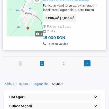
Particular, vand teren extravilan arabil in
localitatea Pogoanele, judetul Buzau.
Suprafata terenului este de 5000 metri
2
2
3 RON/m
| 5,000 m
patrati (0,5 Ha) si este localizat conform
imaginilor din anunt. Terenul are un
Pogoanele, Buzau
pamant fertil, ideal pentru oricare dintre
2 iulie
culturile agricole specifice zonei
3
Baraganului. Terenul ...
15 000 RON
Telefon validat
›
‹
1
2
Publi24
Buzau
Pogoanele
Anunturi
Categorii
Subcategorii