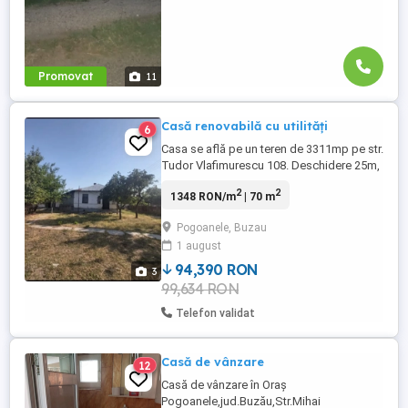
Promovat
11
Casă renovabilă cu utilități
6
Casa se află pe un teren de 3311mp pe str.
Tudor Vlafimurescu 108. Deschidere 25m,
racordată la curent și apă din rețea. Casa
2
2
1348 RON/m
| 70 m
nu este deloc locuibilă în acest moment
dar se poate renova.
Pogoanele, Buzau
1 august
94,390 RON
3
99,634 RON
Telefon validat
Casă de vânzare
12
Casă de vânzare în Oraș
Pogoanele,jud.Buzău,Str.Mihai