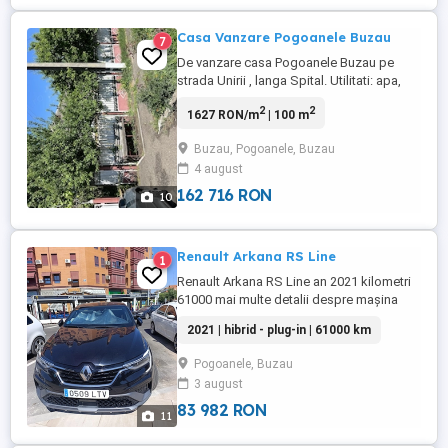
Casa Vanzare Pogoanele Buzau
7
De vanzare casa Pogoanele Buzau pe
strada Unirii , langa Spital. Utilitati: apa,
canalizare, curent electric Teren 1000mp
2
2
1627 RON/m
| 100 m
Casa caramida locuibila.
Buzau, Pogoanele, Buzau
4 august
162 716 RON
10
Renault Arkana RS Line
1
Renault Arkana RS Line an 2021 kilometri
61000 mai multe detalii despre mașina
lansați mesaj
2021 | hibrid - plug-in | 61000 km
Pogoanele, Buzau
3 august
83 982 RON
11