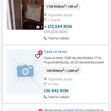
Eminescu,nr.145.Locația este amplasată,la
2
2
1730 RON/m
| 100 m
șosea...apă și canalizare stradală plus puț
forat.Terenul este de 2600 mp,iar
Pogoanele, Buzau
categoria curți construcții este de
1 august
840mp.Casa are 4
camere,hol,baie,bucătarie și anexe.Garajul
173,049 RON
5
este prevăzut cu beci.Casa se vinde ...
194,024 RON
Telefon validat
Casă cu teren
4
Casa cu teren 1200 mp,deschidere 17 m,
Pogoanele Buzău, str.22 decembrie,curent
electric,apa curenta și canalizare la poartă
2
2
109 RON/m
| 1,200 m
stradal,in apropiere fostul Vinalcool, preț
25000 euro
Pogoanele, Buzau
30 iulie
130 842 RON
Telefon validat
Vând teren arabil 10 ha,comasat in