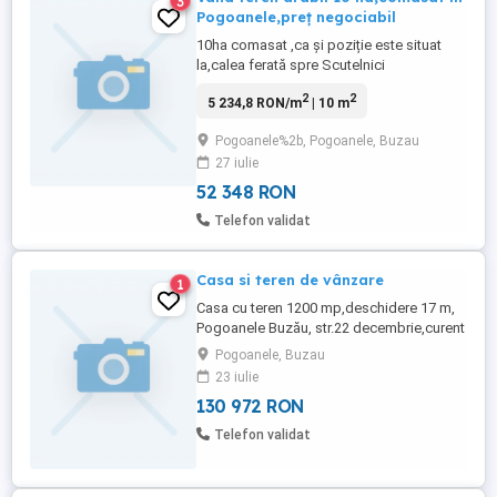
3
Pogoanele,preț negociabil
10ha comasat ,ca și poziție este situat
la,calea ferată spre Scutelnici
2
2
5 234,8 RON/m
| 10 m
Pogoanele%2b, Pogoanele, Buzau
27 iulie
52 348 RON
Telefon validat
Casa si teren de vânzare
1
Casa cu teren 1200 mp,deschidere 17 m,
Pogoanele Buzău, str.22 decembrie,curent
electric,apa curenta și canalizare la poartă
Pogoanele, Buzau
stradal,in apropiere fostul Vinalcool, preț
23 iulie
25000 euro. Detalii la
130 972 RON
Telefon validat