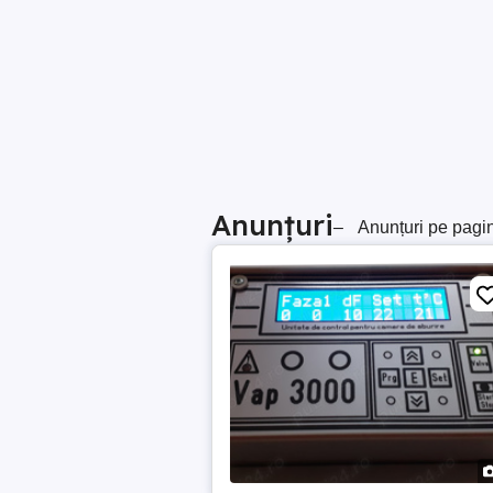
Anunțuri
–
Anunțuri pe pagi