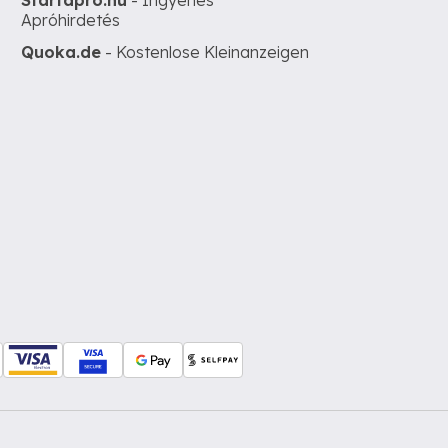
Startapro.hu
- Ingyenes
Apróhirdetés
Quoka.de
- Kostenlose Kleinanzeigen