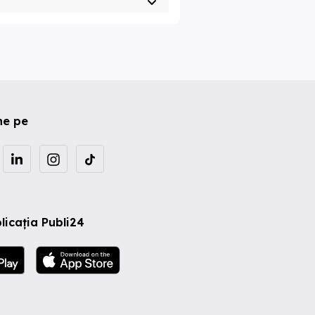
ne pe
licația Publi24