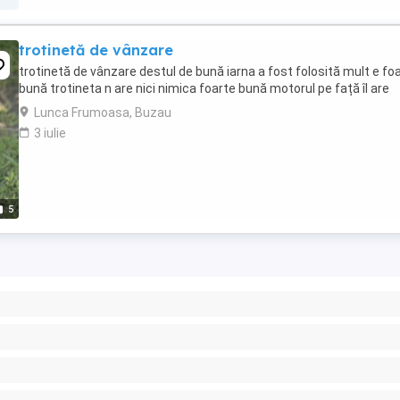
trotinetă de vânzare
trotinetă de vânzare destul de bună iarna a fost folosită mult e fo
bună trotineta n are nici nimica foarte bună motorul pe față îl are
Lunca Frumoasa, Buzau
3 iulie
5