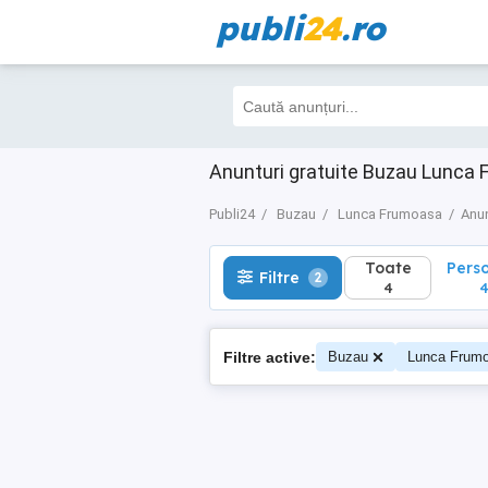
publi
24
.ro
Toate
Perso
Filtre
2
4
4
Anunturi gratuite Buzau Lunca
Publi24
Buzau
Lunca Frumoasa
Anun
Toate
Pers
Filtre
2
4
Filtre active:
Buzau
Lunca Frum