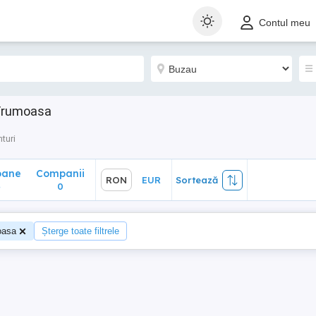
ane
Companii
RON
EUR
Sortează
Contul meu
0
 Frumoasa
turi
oane
Companii
RON
EUR
Sortează
4
0
oasa
Șterge toate filtrele