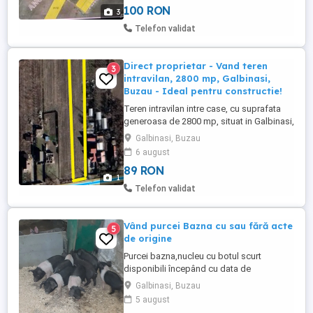
care ofera acces ...
100 RON
3
Telefon validat
Direct proprietar - Vand teren
3
intravilan, 2800 mp, Galbinasi,
Buzau - Ideal pentru constructie!
Teren intravilan intre case, cu suprafata
generoasa de 2800 mp, situat in Galbinasi,
jud. Buzau - zona linistita, dar cu acces
Galbinasi, Buzau
rapid catre oras. Acces dublu: - din DN2B
6 august
Buzau-Braila; - si din drum comunal,
89 RON
perfect pentru flexibilitate in constructie
1
sau impartirea terenului. Toate utilitatile
Telefon validat
sunt ...
Vând purcei Bazna cu sau fără acte
5
de origine
Purcei bazna,nucleu cu botul scurt
disponibili începând cu data de
30.04.2026!
Galbinasi, Buzau
5 august