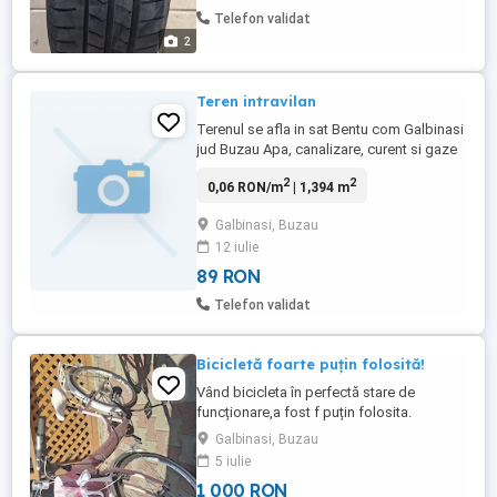
Telefon validat
2
Teren intravilan
Terenul se afla in sat Bentu com Galbinasi
jud Buzau Apa, canalizare, curent si gaze
tel
2
2
0,06 RON/m
| 1,394 m
Galbinasi, Buzau
12 iulie
89 RON
Telefon validat
Bicicletă foarte puțin folosită!
Vând bicicleta în perfectă stare de
funcționare,a fost f puțin folosita.
Galbinasi, Buzau
5 iulie
1 000 RON