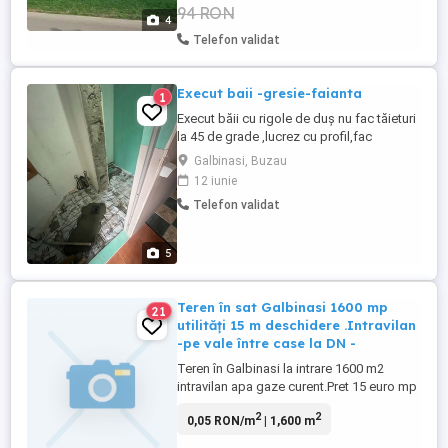
94 RON
16 m la frontul stradal si este inscris in
4
Cartea Funciara Exista ...
Telefon validat
Execut baii -gresie-faianta
1
Execut băii cu rigole de duș nu fac tăieturi
la 45 de grade ,lucrez cu profil,fac
instalație sanitară și electrică.
Galbinasi, Buzau
12 iunie
Telefon validat
5
Teren în sat Galbinasi 1600 mp
21
utilități 15 m deschidere .Intravilan
-pe vale între case la DN -
Teren în Galbinasi la intrare 1600 m2
intravilan apa gaze curent.Pret 15 euro mp
NEGOCIABIL.
2
2
0,05 RON/m
| 1,600 m