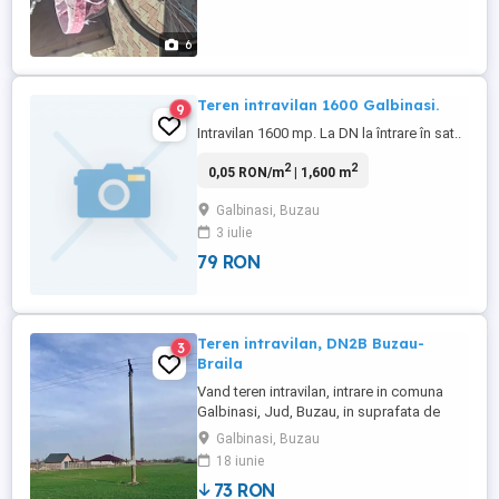
6
Teren intravilan 1600 Galbinasi.
9
Intravilan 1600 mp. La DN la întrare în sat..
2
2
0,05 RON/m
| 1,600 m
Galbinasi, Buzau
3 iulie
79 RON
Teren intravilan, DN2B Buzau-
3
Braila
Vand teren intravilan, intrare in comuna
Galbinasi, Jud, Buzau, in suprafata de
4.800 mp, aflat pe str. Viitorului, la aprox.
Galbinasi, Buzau
150 de m distanta de Drumul National 2B
18 iunie
Buzau-Braila si aprox 8 km de municipiul
73 RON
Buzau. Terenul are o deschidere de aprox.