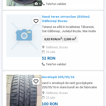
4
Telefon validat
Vand teren intravilan 2500m2
Gălbinași Buzau
Terenul se află în localitatea Tăbarasti,
Sat Gălbinași, Județul Buzău. Mai multe
detalii la telefonul afișat
2
2
0,02 RON/m
| 2,500 m
Galbinasi, Buzau
29 iulie
52 RON
Telefon validat
Anvelopă 205/55/16
vand o anvelopă de vară goody&yare
205/55/16 in stare bună! an de fabricatie
2019
Galbinasi, Buzau
23 iulie
100 RON