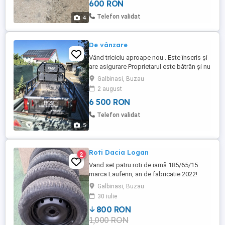
600 RON
Telefon validat
4
De vânzare
Vând triciclu aproape nou . Este înscris și
are asigurare Proprietarul este bătrân și nu
se descurcă cu el.
Galbinasi, Buzau
2 august
6 500 RON
Telefon validat
5
Roti Dacia Logan
2
Vand set patru roti de iarnă 185/65/15
marca Laufenn, an de fabricatie 2022!
Galbinasi, Buzau
30 iulie
800 RON
1,000 RON