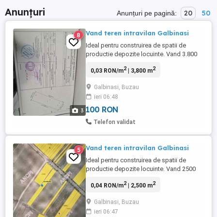
Anunțuri
20
50
Anunțuri pe pagină:
Vand teren intravilan Galbinasi
8
Ideal pentru construirea de spatii de
productie depozite locuinte. Vand 3.800
de mp in intravilanul comunei Galbinasi, la
2
2
0,03 RON/m
| 3,800 m
7 km de Buzau, pe drumul national DN2B,
Buzau-Braila. Terenul are o deschidere de
Galbinasi, Buzau
36 m si o lungime de 109 m, iesire directa
ieri 06:48
atat in DN2B cat si in Drumul CAP si carte
funciara. In ...
100 RON
3
Telefon validat
Vand teren intravilan Galbinasi
5
Ideal pentru construirea de spatii de
productie depozite locuinte. Vand 2500
de mp in intravilanul comunei Galbinasi, la
2
2
0,04 RON/m
| 2,500 m
6 km de Buzau, pe drumul national DN2B,
Buzau-Braila. Terenul are o deschidere de
Galbinasi, Buzau
16 m si o lungime de 162 m, iesire directa
ieri 06:47
atat in DN2B cat si intr-un drum comunal