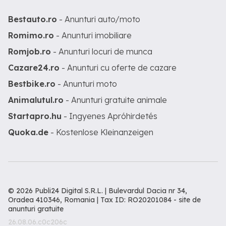
Bestauto.ro
- Anunturi auto/moto
Romimo.ro
- Anunturi imobiliare
Romjob.ro
- Anunturi locuri de munca
Cazare24.ro
- Anunturi cu oferte de cazare
Bestbike.ro
- Anunturi moto
Animalutul.ro
- Anunturi gratuite animale
Startapro.hu
- Ingyenes Apróhirdetés
Quoka.de
- Kostenlose Kleinanzeigen
© 2026 Publi24 Digital S.R.L. | Bulevardul Dacia nr 34,
Oradea 410346, Romania | Tax ID: RO20201084 -
site de
anunturi gratuite
26.08.06.c0c206c