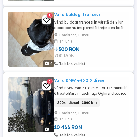
Vând buldogi francezi
3
Vând buldogi francezi în vârstă de 9 luni
deoarece nu îmi permit întreținerea lor în
totalitate așa cum ar trebui și probabil așa
Dambroca, Buzau
cum ar face-o cineva care poate să vadă
14 iunie
acest anunț.Unul dintre ei trebuie și îngrijit
500 RON
la ochișori iar din nou,nu îmi permit lucrul
700 RON
acesta Ambii cățeluși sunt foarte
jucăuși,drăguți,amuzanți ...
4
Telefon validat
Vând BMW e46 2.0 diesel
1
Vând BMW e46 2.0 diesel 150 CP manuală
6 trepte Bară m tech față Oglinzi electrice
capace batman Faruri automate Interior
2004 | diesel | 3000 km
piele Jante r16 Grile duble Pilot automat
Consum între 4.5-6.0 Mașina este în stare
Dambroca, Buzau
perfectă de funcționare,trage exemplar de
14 iunie
bine,este confortabilă și mai ales foarte
economică ...
10 466 RON
5
Telefon validat