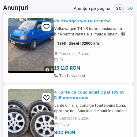
Anunțuri
20
50
Anunțuri pe pagină:
Volkswagen wv t4 19 turbo
Volkswagen T4 1.9 turbo mașina arată
bine pentru vârsta ei și merge bine nu dă
cu fum merge foarte bine motorul trage
1998 | diesel | 32000 km
foarte bine fără niciun fel de problemă
pornește la sfert de chei și la rece și la
Dambroca, Buzau
cald scurgeri de ulei Nu are ofer fiscal pe
31 iulie
loc nu se dă fără fiscală fac și schimb cu
dube mai mar ...
13 110 RON
3
Telefon validat
4 Jante cu cauciucuri Opel 185 65
R15 aproape noi
Jante din aliaj condiție foarte buna bună,
aproape noi. Cauciucurile sunt în condiție
foarte bună după cum puteți vedea în
Dambroca, Buzau
fotografii, motivul vânzării sunt pentru ca
4 iulie
am schimbat mașina. Cauciucurile sunt de
800 RON
vara, va rog vizualizati imaginile pentru