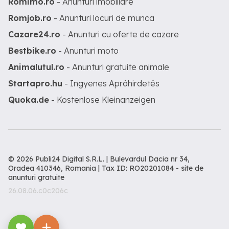
Romimo.ro
- Anunturi imobiliare
Romjob.ro
- Anunturi locuri de munca
Cazare24.ro
- Anunturi cu oferte de cazare
Bestbike.ro
- Anunturi moto
Animalutul.ro
- Anunturi gratuite animale
Startapro.hu
- Ingyenes Apróhirdetés
Quoka.de
- Kostenlose Kleinanzeigen
© 2026 Publi24 Digital S.R.L. | Bulevardul Dacia nr 34,
Oradea 410346, Romania | Tax ID: RO20201084 -
site de
anunturi gratuite
26.08.06.c0c206c