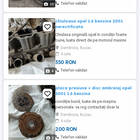
toate detaliile. Va rog contactați la telefon.
Telefon validat
10
Platala ...
chiuloasa opel 1.6 benzina 2001
nerectificata
Chiulasa originală opel în condiții foarte
bune, luata direct de pe motorul masinii
mele, nerectificata. Plata Cash la ridicare.
Dambroca, Buzau
Nu trimit prin curierat sa nu existe discuții.
4 iulie
Va rog contactați telefonic, răspund greu
350 RON
la mesaje. Va multumesc
Telefon validat
4
placa presiune + disc ambreiaj opel
2001 1.6 benzina
condiție bună, luate de pe mașina
personala. va rog contactați doar la
telefon, răspund greu la mesaje. plata
Dambroca, Buzau
Cash după inspectarea produsului. îmi
4 iulie
pare rău, nu trimit prin curierat pentru a
200 RON
evita posibilele neplăceri. va mulțumesc.
Telefon validat
2