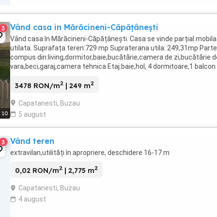
Vând casa in Mărăcineni-Căpățânești
3
Vând casa în Mărăcineni-Căpățânești. Casa se vinde parțial mobila
utilata. Suprafața teren:729 mp Supraterana utila: 249,31mp Parte
compus din:living,dormitor,baie,bucătărie,camera de zi,bucătărie d
vara,beci,garaj,camera tehnica Etaj:baie,hol, 4 dormitoare,1 balcon 
terasa.
2
2
3478 RON/m
| 249 m
Capatanesti, Buzau
10
5 august
Vând teren
3
extravilan,utilități în apropriere, deschidere 16-17 m
2
2
0,02 RON/m
| 2,775 m
Capatanesti, Buzau
4 august