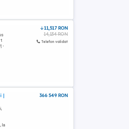
11,517 RON
14,134 RON
ss
rt
Telefon validat
ț -
 |
366 549 RON
i,
 la