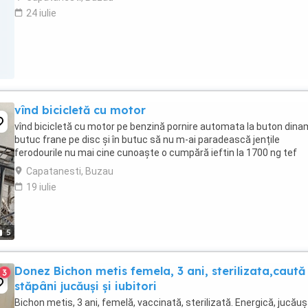
24 iulie
vînd bicicletă cu motor
vînd bicicletă cu motor pe benzină pornire automata la buton dina
butuc frane pe disc și în butuc să nu m-ai paradească jențile
ferodourile nu mai cine cunoaște o cumpără ieftin la 1700 ng tef
Capatanesti, Buzau
19 iulie
5
Donez Bichon metis femela, 3 ani, sterilizata,caută
3
stăpâni jucăuși și iubitori
Bichon metis, 3 ani, femelă, vaccinată, sterilizată. Energică, jucăuș