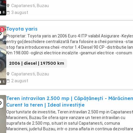
Capatanesti, Buzau
8
3 august
Toyota yaris
3
Proprietar: Toyota yaris an 2006 Euro 4 ITP valabil Asigurare -Keyle
entry go(deschidere centralizată fara folosire a cheii pornirea -sta
stop fara introducerea cheii -motor 1.4 Diesel 90 CP -distributie lan
Km 198.000 -oglinzi electrice incalzite -geamuri electrice -consum
mic(ideala pentru ...
2006 | diesel | 197500 km
Capatanesti, Buzau
2 august
5
Teren intravilan 2.500 mp | Căpățânești - Mărăcineni
Curent la teren | Ideal investiție
Oportunitate de investitie, Teren intravilan 2.500 mp in Capatanest
Maracineni, Buzau Se ofera spre vanzare un teren intravilan cu
suprafata de 2.500 mp, situat in satul Capatanesti, comuna
Maracineni, judetul Buzau, intr-o zona aflata in continua dezvoltare,