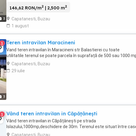
doar cateva minute de municipiul Buzau. Pozitionarea ...
2
2
146,62 RON/m
| 2,500 m
Capatanesti, Buzau
3
1 august
Teren intravilan Maracineni
1
Vand teren intravilan în Maracineni str Balastierei cu toate
utilitatile.terenul se poate parcela în suprafață de 500 sau 1000 m
Capatanesti, Buzau
29 iulie
3
Vând teren intravilan in Căpățânești
1
Vând teren intravilan in Căpățânești pe strada
Islazului,1000mp,deschidere de 30m. Terenul este situat între cas
Capatanesti, Buzau