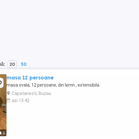
nă:
20
50
masa 12 persoane
masa ovala, 12 persoane, din lemn , extensibila.
Capatanesti, Buzau
azi 13:42
2