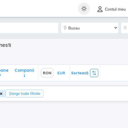
ane
Companii
RON
EUR
Sortează
Contul meu
1
nesti
oane
Companii
RON
EUR
Sortează
7
1
Șterge toate filtrele