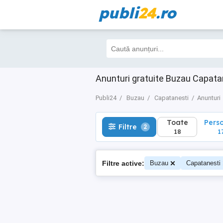
publi
24
.ro
Toate
Perso
Filtre
2
18
17
Anunturi gratuite Buzau Capata
Publi24
Buzau
Capatanesti
Anunturi
Toate
Pers
Filtre
2
18
1
Filtre active:
Buzau
Capatanesti