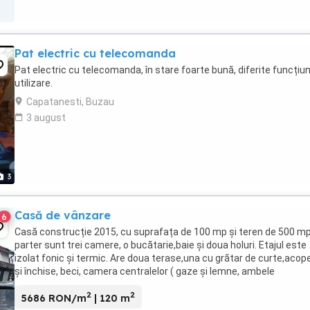
Pat electric cu telecomanda
Pat electric cu telecomanda, în stare foarte bună, diferite funcțiun
utilizare.
Capatanesti, Buzau
3 august
3
Casă de vânzare
6
Casă construcție 2015, cu suprafața de 100 mp și teren de 500 mp
parter sunt trei camere, o bucătarie,baie și doua holuri. Etajul este
izolat fonic și termic. Are doua terase,una cu grătar de curte,acope
și închise, beci, camera centralelor ( gaze și lemne, ambele
funcționale), anexe de lemne ...
2
2
5686 RON/m
| 120 m