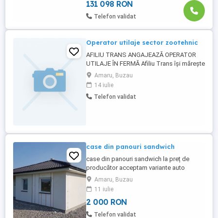
2022,tamplarie PVC, instalatie ...
131 098 RON
Telefon validat
Operator utilaje sector zootehnic
AFILIU TRANS ANGAJEAZĂ OPERATOR
UTILAJE ÎN FERMĂ Afiliu Trans își mărește
echipa și angajează **operator utilaje
Amaru, Buzau
agricole** pentru activități desfășurate în
14 iulie
fermă. Cerințe: * Experiență în operarea
Telefon validat
utilajelor agricole constituie un avantaj; *
Permis de conducere categoria B
(categoria TR reprezintă ...
case din panouri sandwich
case din panouri sandwich la preț de
producător acceptam variante auto
Amaru, Buzau
11 iulie
2 000 RON
Telefon validat