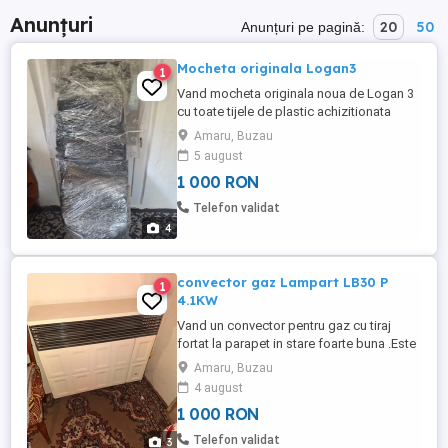
Anunțuri
20
50
Anunțuri pe pagină:
Mocheta originala Logan3
1
Vand mocheta originala noua de Logan 3
cu toate tijele de plastic achizitionata
direct de la uzina.Mocheta este noua nu
Amaru, Buzau
secondhand
5 august
1 000 RON
Telefon validat
4
convector gaz Lampart LB30 P
1
4.1KW
Vand un convector pentru gaz cu tiraj
fortat la parapet in stare foarte buna .Este
montat pe perete si conectat la reteaua de
Amaru, Buzau
gaze naturale
4 august
1 000 RON
Telefon validat
3