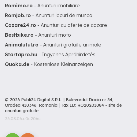
Romimo.ro
- Anunturi imobiliare
Romjob.ro
- Anunturi locuri de munca
Cazare24.ro
- Anunturi cu oferte de cazare
Bestbike.ro
- Anunturi moto
Animalutul.ro
- Anunturi gratuite animale
Startapro.hu
- Ingyenes Apróhirdetés
Quoka.de
- Kostenlose Kleinanzeigen
© 2026 Publi24 Digital S.R.L. | Bulevardul Dacia nr 34,
Oradea 410346, Romania | Tax ID: RO20201084 -
site de
anunturi gratuite
26.08.06.c0c206c