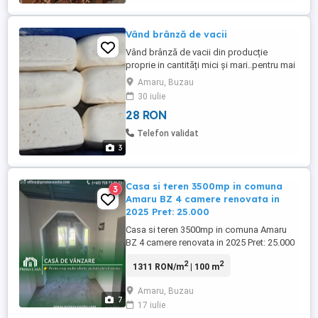
Vând brânză de vacii
Vând brânză de vacii din producție
proprie in cantități mici și mari..pentru mai
multe detalii sunați la Nr
Amaru, Buzau
30 iulie
28 RON
Telefon validat
3
Casa si teren 3500mp in comuna
3
Amaru BZ 4 camere renovata in
2025 Pret: 25.000
Casa si teren 3500mp in comuna Amaru
BZ 4 camere renovata in 2025 Pret: 25.000
Tip imobil: Casa Localizare: Comuna
2
2
1311 RON/m
| 100 m
Amaru- Jud. Buzau Suprafata teren:
3.450mp Suprafata casa: 131mp
Amaru, Buzau
Imbunatatiri Detalii: Constructie din
7
17 iulie
caramida, acoperita cu tabla. Renovata in