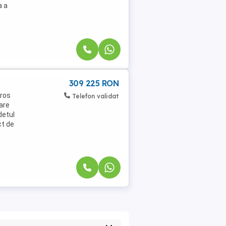
a a
309 225 RON
eros
Telefon validat
are
detul
ct de