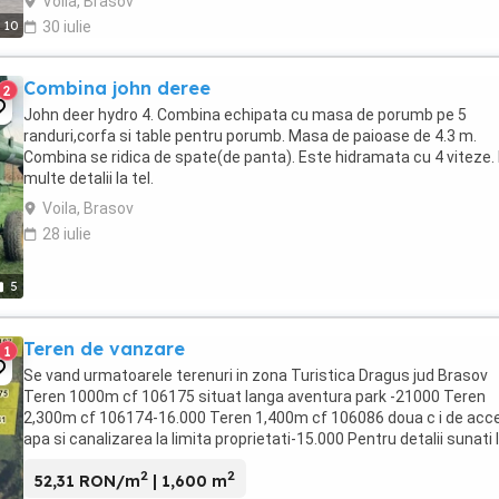
Voila, Brasov
10
30 iulie
Combina john deree
2
John deer hydro 4. Combina echipata cu masa de porumb pe 5
randuri,corfa si table pentru porumb. Masa de paioase de 4.3 m.
Combina se ridica de spate(de panta). Este hidramata cu 4 viteze.
multe detalii la tel.
Voila, Brasov
28 iulie
5
Teren de vanzare
1
Se vand urmatoarele terenuri in zona Turistica Dragus jud Brasov
Teren 1000m cf 106175 situat langa aventura park -21000 Teren
2,300m cf 106174-16.000 Teren 1,400m cf 106086 doua c i de acc
apa si canalizarea la limita proprietati-15.000 Pentru detalii sunati 
2
2
52,31 RON/m
| 1,600 m