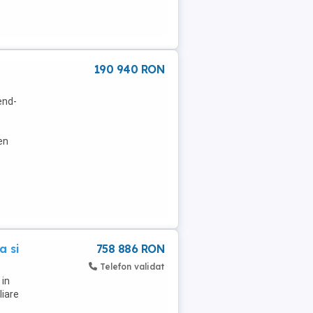
190 940 RON
end-
en
a si
758 886 RON
Telefon validat
 in
liare