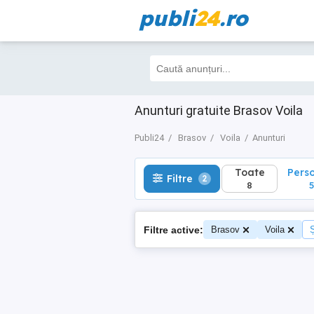
publi
24
.ro
Toate
Perso
Filtre
2
8
5
Anunturi gratuite Brasov Voila
Publi24
Brasov
Voila
Anunturi
Toate
Pers
Filtre
2
8
5
Filtre active:
Brasov
Voila
Ș