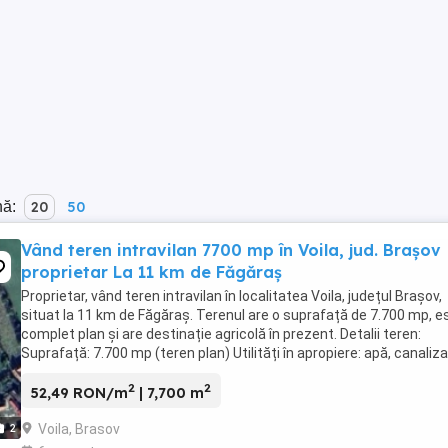
nă:
20
50
Vând teren intravilan 7700 mp în Voila, jud. Brașov
proprietar La 11 km de Făgăraș
Proprietar, vând teren intravilan în localitatea Voila, județul Brașov,
situat la 11 km de Făgăraș. Terenul are o suprafață de 7.700 mp, e
complet plan și are destinație agricolă în prezent. Detalii teren:
Suprafață: 7.700 mp (teren plan) Utilități în apropiere: apă, canaliza
curent electric, ...
2
2
52,49 RON/m
| 7,700 m
Voila, Brasov
2