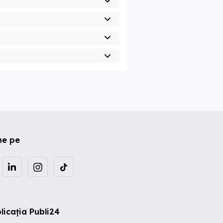
ne pe
licația Publi24