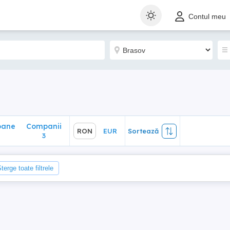
ane
Companii
RON
EUR
Sortează
Contul meu
3
oane
Companii
RON
EUR
Sortează
3
terge toate filtrele