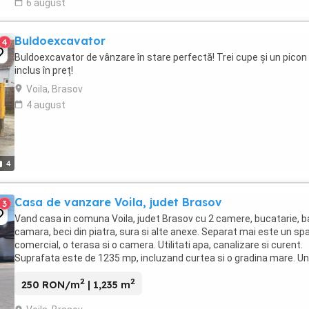
6 august
Buldoexcavator
4
Buldoexcavator de vânzare în stare perfectă! Trei cupe și un picon
inclus în preț!
Voila, Brasov
4 august
4
Casa de vanzare Voila, judet Brasov
3
Vand casa in comuna Voila, judet Brasov cu 2 camere, bucatarie, ba
camara, beci din piatra, sura si alte anexe. Separat mai este un sp
comercial, o terasa si o camera. Utilitati apa, canalizare si curent.
Suprafata este de 1235 mp, incluzand curtea si o gradina mare. Un
propietar Actele sunt ...
2
2
250 RON/m
| 1,235 m