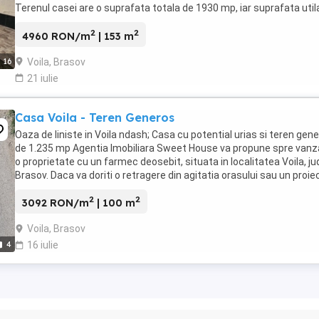
Terenul casei are o suprafata totala de 1930 mp, iar suprafata util
casei este de 153 ...
2
2
4960 RON/m
| 153 m
Voila, Brasov
16
21 iulie
Casa Voila - Teren Generos
Oaza de liniste in Voila ndash; Casa cu potential urias si teren gen
de 1.235 mp Agentia Imobiliara Sweet House va propune spre vanz
o proprietate cu un farmec deosebit, situata in localitatea Voila, ju
Brasov. Daca va doriti o retragere din agitatia orasului sau un proie
suflet pe ...
2
2
3092 RON/m
| 100 m
Voila, Brasov
4
16 iulie