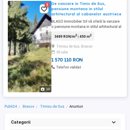
De vanzare in Timis de Sus,
3
pensiune montana in stilul
arhitectural al cabanelor austriece
BLASO Immobilier Srl vă oferă la vanzare
o pensiune montana in stilul arhitectural al
cabanelor austriece , construită în 1937.
2
2
3489 RON/m
| 450 m
Clădirea a fost parțial renovată. Situată pe
un teren de 4950 m , vila, compusă din
Timisu de Sus, Brasov
Sub-sol, parter, două etaje superioare și
30 iulie
mansardă, are o suprafață totală locuibilă
estimată ...
1 570 110 RON
Telefon validat
10
Publi24
Brasov
Timisu de Sus
Anunturi
Categorii