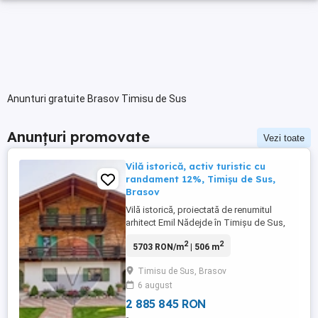
Anunturi gratuite Brasov Timisu de Sus
Anunțuri promovate
Vezi toate
Vilă istorică, activ turistic cu
randament 12%, Timișu de Sus,
Brasov
Vilă istorică, proiectată de renumitul
arhitect Emil Nădejde în Timișu de Sus,
Brașov, activ turistic cu randament 12%!
2
2
5703 RON/m
| 506 m
Despre proprietate: Vilă construită înainte
de 1940 de arhitectul Emil Nădejde —
Timisu de Sus, Brasov
același arhitect care a semnat sediul
6 august
Ministerului de Interne și corpul nou al
Gării de Nord din București. ...
2 885 845 RON