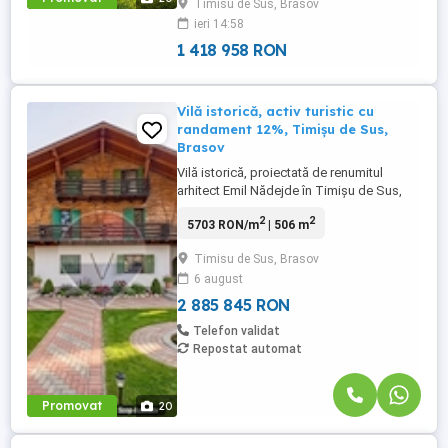
Timisu de Sus, Brasov
confort si frumusete din inima
ieri 14:58
Transilvaniei. Va invitam sa experimentati
o vizionare initiala, din locatia ...
1 418 958 RON
Vilă istorică, activ turistic cu
randament 12%, Timișu de Sus,
Brasov
Vilă istorică, proiectată de renumitul
arhitect Emil Nădejde în Timișu de Sus,
Brașov, activ turistic cu randament 12%!
2
2
5703 RON/m
| 506 m
Despre proprietate: Vilă construită înainte
de 1940 de arhitectul Emil Nădejde —
Timisu de Sus, Brasov
același arhitect care a semnat sediul
6 august
Ministerului de Interne și corpul nou al
Gării de Nord din București. ...
2 885 845 RON
Telefon validat
Repostat automat
Promovat
20