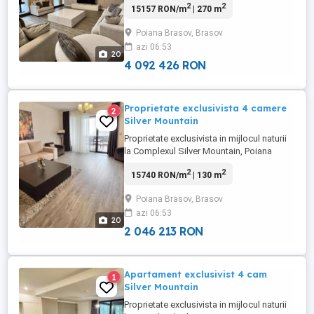
2
2
15157 RON/m
| 270 m
este definitia luxului la Silver Mountain.
Video prezentare: https:
Poiana Brasov, Brasov
www.youtube.com watch?v=OgsI252y4_0
azi 06:53
Regis Imobiliare va invita sa descoperiti o
20
oportunitate unica ...
4 092 426 RON
Proprietate exclusivista 4 camere
2
Silver Mountain
Proprietate exclusivista in mijlocul naturii
la Complexul Silver Mountain, Poiana
Brasov Situat la etajul 5 cu o deschidere
2
2
15740 RON/m
| 130 m
fantastica spre munte, cu brazii la
ferestre, apartamentul are 130 mp utili
Poiana Brasov, Brasov
plus 3 terase catre munte cu suprafa de
azi 06:53
45 mp. Videao prezentare: https:
20
www.youtube.com watch?
2 046 213 RON
v=rxynhPHQwXo ...
Apartament exclusivist 4 cam
1
Silver Mountain
Proprietate exclusivista in mijlocul naturii