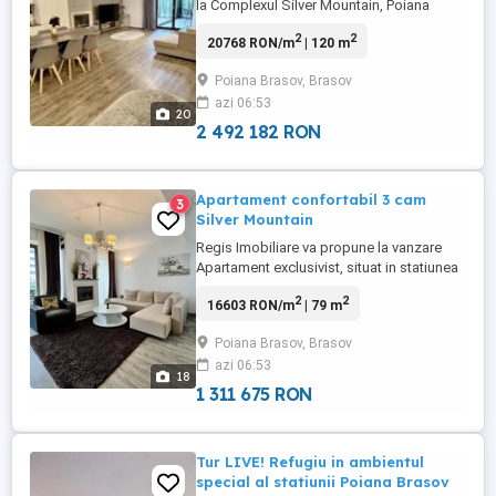
la Complexul Silver Mountain, Poiana
Brasov Comision agentie ZERO
2
2
20768 RON/m
| 120 m
Apartament categoria lux, desfasurat pe 2
niveluri, cu o deschidere fantastica spre
Poiana Brasov, Brasov
munte, cu brazii la ferestre, apartamentul
azi 06:53
are 120 mp utili plus 2 terase catre munte
20
cu suprafa de 70 ...
2 492 182 RON
Apartament confortabil 3 cam
3
Silver Mountain
Regis Imobiliare va propune la vanzare
Apartament exclusivist, situat in statiunea
turistica Poiana Brasov, in complexul
2
2
16603 RON/m
| 79 m
rezidential Silver Mountain. Video
prezentare: https: www.youtube.com
Poiana Brasov, Brasov
watch?v=8V7VVAUnlb4 Resortul dispune
azi 06:53
de: sala de fitness, jacuzzi, piscina
18
interioara, piscina exterioara infinity ...
1 311 675 RON
Tur LIVE! Refugiu in ambientul
special al statiunii Poiana Brasov