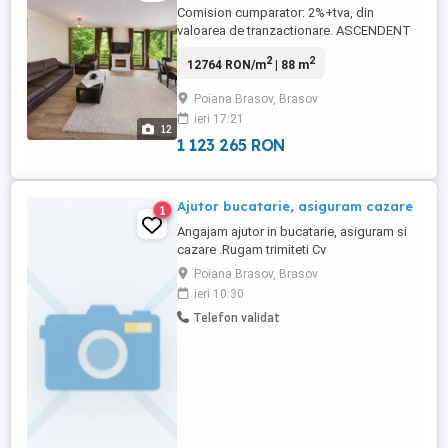
Comision cumparator: 2%+tva, din
valoarea de tranzactionare. ASCENDENT
IMOBILIARE va propune spre vanzare o
2
2
12764 RON/m
| 88 m
proprietate amplasata excelent in
admirabila statiune montana, Poiana
Poiana Brasov, Brasov
Brasov. Va invitam sa experimentati o
ieri 17:21
vizionare initiala, din locatia unde va aflati,
12
chiar acum, prin accesarea turului ...
1 123 265 RON
Ajutor bucatarie, asiguram cazare
1
Angajam ajutor in bucatarie, asiguram si
cazare .Rugam trimiteti Cv
Poiana Brasov, Brasov
ieri 10:30
Telefon validat