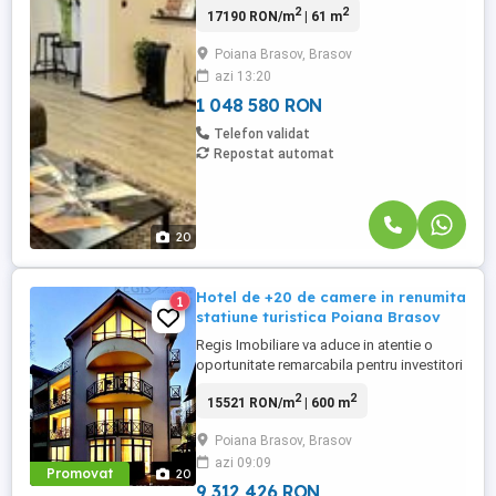
2
2
17190 RON/m
| 61 m
Spa. Propriettea arata impecabil si iti va
oferi confortul inca de la achizitie. Video
Poiana Brasov, Brasov
prezentare: https: www.youtube.com
azi 13:20
watch?v=8HDinyO5C2wamp;t=46s
Imobilul este pozitionat ...
1 048 580 RON
Telefon validat
Repostat automat
20
Hotel de +20 de camere in renumita
1
statiune turistica Poiana Brasov
Regis Imobiliare va aduce in atentie o
oportunitate remarcabila pentru investitori
din industria hoteliera - un hotel-pensiune
2
2
15521 RON/m
| 600 m
de 4 stele situat in inima pitoreasca a
Poianei Brasov. Aceasta proprietate
Poiana Brasov, Brasov
impresionanta a fost recent renovata,
azi 09:09
oferind un spatiu confortabil si modern
Promovat
20
pentru oaspetii dvs. - ...
9 312 426 RON