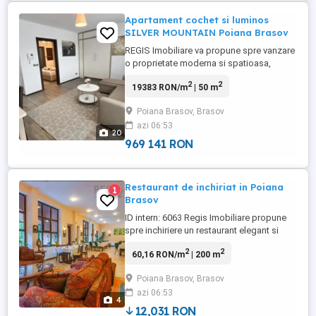
Apartament cochet si luminos
SILVER MOUNTAIN Poiana Brasov
REGIS Imobiliare va propune spre vanzare
o proprietate moderna si spatioasa,
situata in Poiana Brasov, Silver Mountain
2
2
19383 RON/m
| 50 m
Resort and Spa. Propriettea arata
impecabil si iti va oferi confortul inca de la
Poiana Brasov, Brasov
achizitie. Imobilul este pozitionat la etajul
azi 06:53
2 si beneficiaza de zone vitrate mari si
20
acces facil ...
969 141 RON
Restaurant de inchiriat in Poiana
1
Brasov
ID intern: 6063 Regis Imobiliare propune
spre inchiriere un restaurant elegant si
complet functional, intr-una dintre cele
2
2
60,16 RON/m
| 200 m
mai cautate si profitabile destinatii
turistice din Romania ndash; Poiana
Poiana Brasov, Brasov
Brasov. Aceasta proprietate reprezinta o
azi 06:53
oportunitate excelenta pentru cei care
4
doresc sa dezvolte sau ...
12,031 RON