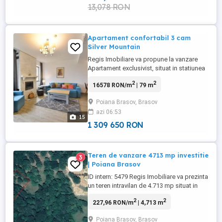
13,078 RON
Apartament confortabil 3 cam
Silver Mountain
Regis Imobiliare va propune la vanzare
Apartament exclusivist, situat in statiunea
turistica Poiana Brasov, in complexul
2
2
16578 RON/m
| 79 m
rezidential Silver Mountain. Resortul
dispune de: sala de fitness, jacuzzi,
Poiana Brasov, Brasov
piscina interioara, piscina exterioara
azi 06:53
infinity incalzita, sauna umeda si uscata),
15
restaurant, club si 2 ...
1 309 650 RON
Teren de vanzare 4713 mp investitie
3
| Poiana Brasov
ID intern: 5479 Regis Imobiliare va prezinta
un teren intravilan de 4.713 mp situat in
Poiana Brasov, ideal pentru investitii
2
2
227,96 RON/m
| 4,713 m
turistice si rezidentiale. Proprietatea
beneficiaza de patru fronturi la drum
Poiana Brasov, Brasov
public, oferind multiple posibilitati de