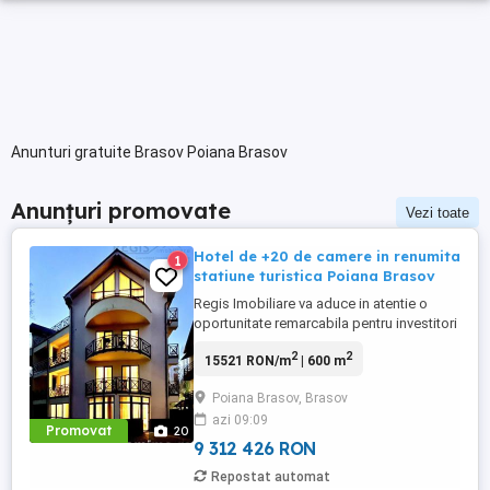
Anunturi gratuite Brasov Poiana Brasov
Anunțuri promovate
Vezi toate
Hotel de +20 de camere in renumita
1
statiune turistica Poiana Brasov
Regis Imobiliare va aduce in atentie o
oportunitate remarcabila pentru investitori
din industria hoteliera - un hotel-pensiune
2
2
15521 RON/m
| 600 m
de 4 stele situat in inima pitoreasca a
Poianei Brasov. Aceasta proprietate
Poiana Brasov, Brasov
impresionanta a fost recent renovata,
azi 09:09
oferind un spatiu confortabil si modern
Promovat
20
pentru oaspetii dvs. - ...
9 312 426 RON
Repostat automat