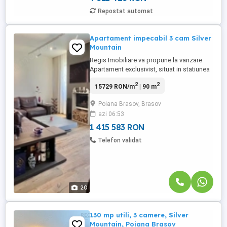
Repostat automat
Apartament impecabil 3 cam Silver
Mountain
Regis Imobiliare va propune la vanzare
Apartament exclusivist, situat in statiunea
turistica Poiana Brasov, in complexul
2
2
15729 RON/m
| 90 m
rezidential Silver Mountain. Ceea ce face
din aceasa proprietate sa fie UNICAT, este
Poiana Brasov, Brasov
ca nu a fost exploatata in regim hotelier iar
azi 06:53
la amenajare proprietatii s au folosit cele
mai ...
1 415 583 RON
Telefon validat
20
130 mp utili, 3 camere, Silver
Mountain, Poiana Brasov