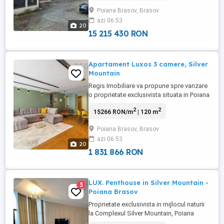
destinatii turistice din Romania.
Poiana Brasov, Brasov
Proprietatea beneficiaza de autorizatie de
azi 06:53
construire valabila pentru lucrari de
20
modernizare si reconfigurare, ...
15 215 430 RON
Apartament Luxos 3 camere, Silver
Mountain
Regis Imobiliare va propune spre vanzare
o proprietate exclusivista situata in Poiana
Brasov, Complexul Silver Mountain,
2
2
15266 RON/m
| 120 m
dispusa pe doua niveluri, parter si etaj.
Parterul este compus din living, dormitor,
Poiana Brasov, Brasov
bucatarie, doua bai, si o terasa cu acces
azi 06:53
din living si dormitor, in suprafata de 40
20
mp. La ...
1 831 866 RON
LUX. Penthouse in Silver Mountain -
3
Poiana Brasov
Proprietate exclusivista in mijlocul naturii
la Complexul Silver Mountain, Poiana
Brasov Situat la etajul 5 si 6, penthouse-ul