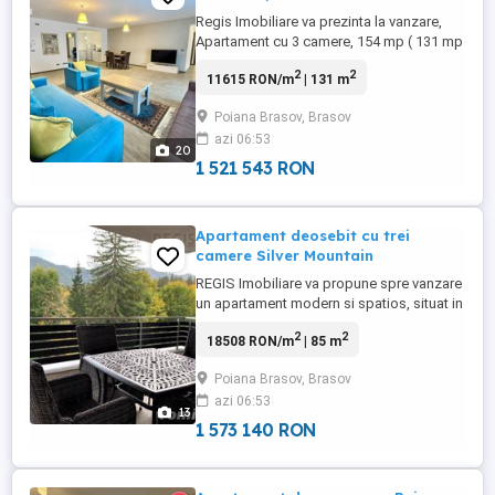
Regis Imobiliare va prezinta la vanzare,
Apartament cu 3 camere, 154 mp ( 131 mp
utili si 23 mp terase ) Silver Mountain,
2
2
11615 RON/m
| 131 m
Poiana Brasov, loc de parcare subteran
Apartamentul este situat in statiunea
Poiana Brasov, Brasov
turistica Poiana Brasov, in complexul
azi 06:53
rezidential Silver Mountain. Resortul
20
dispune de: sala de fitness, ...
1 521 543 RON
Apartament deosebit cu trei
camere Silver Mountain
REGIS Imobiliare va propune spre vanzare
un apartament modern si spatios, situat in
Poiana Brasov, Silver Mountain Resort and
2
2
18508 RON/m
| 85 m
Spa. Imobilul este pozitionat la etajul 3 al
unui bloc compus din 6 etaje.Structura
Poiana Brasov, Brasov
acestuia este decomandata, avand 85mp
azi 06:53
utili impartiti astfel: 2 dormitoare, living
13
open ...
1 573 140 RON