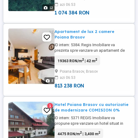
azi 06:53
dezvoltare. Conform PUZ-ului local (zona
12
ZT2c), ...
1 074 384 RON
Apartament de lux 2 camere
Poiana Brasov
ID intern: 5384. Regis Imobiliare va
prezinta spre vanzare un apartament de
lux ,situat in Poiana Brasov. Daca iti doresti
2
2
19363 RON/m
| 42 m
o locuinta permanenta sau doar un refugiu
unde sa ti regasesti energia,atunci ai ajuns
Poiana Brasov, Brasov
la adresa potrivita. Inconjurat de maretia
azi 06:53
muntilor si verdele padurilor,alintat de
3
fosnetul ...
813 238 RON
Hotel Poiana Brasov cu autorizatie
1
de modernizare COMISION 0%
ID intern: 5371 REGIS Imobiliare va
propune spre vanzare un hotel situat in
Poiana Brasov ndash; zona Ruia, Poiana
2
2
4475 RON/m
| 3,400 m
lui Stechil, una dintre cele mai apreciate