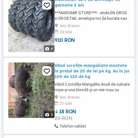
garnatie 2 ani
***AGROMIR STORE*** - vinde EN GROS
si EN DETAIL anvelope noi (la bucata sau
pereche) ***Diverse marci ***Diverse
Iasi, Brasov
dimensiuni ***Livrare RAPIDA (FARA
24 iulie
AVANS) ***Cum platesc ? R: ("cand
910 RON
sunteti cu mana pe
produsetelefonProgram : Luni-
4
VineriSambata INCHIS DUminica INCHIS
Depozit principal Baia Mare distributie ...
Vând scrofițe mangaliata montate
la prețul de 20 de lei pe kg. Au în jur
100 de 120 de kg
Vând 3 scrofițe Mangalita două de culoare
roșie și una blondă și un vier roșu cu
greutatea cuprinsă între 90 și 110. Vârstă 1
Iasi, Brasov
an numai bune pentru monta la prețul de
21 iulie
18 lei kg toți 4. La bucată 20 de lei kg.
18 RON
5
20 RON
Telefon validat