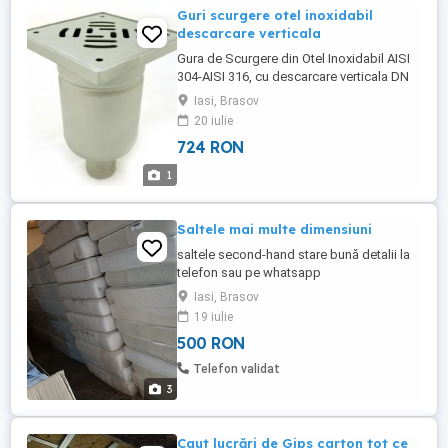
Guri scurgere otel inoxidabil
descarcare verticala
Gura de Scurgere din Otel Inoxidabil AISI
304-AISI 316, cu descarcare verticala DN
50 mm, DN 75 mm, DN 110 mm, cu sifon,
Iasi, Brasov
sita si gratar, pentru clasa de sarcini A15-
20 iulie
B125 KN utilizate pentru evacuarea unui
724 RON
debit mediu de apa in industria alimentara,
farmaceutica, chimica, spitale, hoteluri,
1
restaurante, ...
Saltele mai multe dimensiuni
saltele second-hand stare bună detalii la
telefon sau pe whatsapp
Iasi, Brasov
19 iulie
500 RON
Telefon validat
3
Caut lucrări de Gips carton tot ce