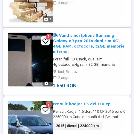
vorba de un proiect, cumpărarea unui
3 august
apartament sau orice alt motiv? Avem
soluția! Instituția noastră financiară oferă
finanțare și investiții. Oferim finanțare
1
privată și investiții ...
Vand smartphons Samsung
2
Galaxy a9 pro 2016 dual sim 4G,
4GB RAM, octacore, 32GB memorie
interna.
Ecran full HD 6 inch, dual sim
4g,octacore,4g ram, 32 GB memorie
interna, slot card 256 Gb separat, camera
Iasi, Brasov
principala 16 mpx , filmare full hd, camera
2 august
secundara 8 mpx, filmare ful hd,
3
1 650 RON
acumulator 5000 mah, incarcare rapida in
40 minute de la 0 la 100%,wi-fi dual band,
USB 2.0,Bluetooth 4.2,radio cu RDS ...
renault kadjar 1.5 dci 110 cp
1
Renault Kadjar 1.5 dci , 110 CP 2015 euro 6
225000 km Cutie manuală 6+1 Cel mai
fiabil motor, motor economic Înmatriculată
2015 | diesel | 224000 km
în octombrie 2025 Unic proprietar Itp
10.2027 Distribuție schimbată în august