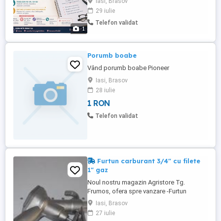
Iasi, Brasov
ajuta cu materiale realizate clar, organizat
29 iulie
și adaptate cerințelor tale. Referate și
Telefon validat
proiecte Word Prezentări PowerPoint
1
Canva moderne Documentare și
structurare ...
Porumb boabe
Vând porumb boabe Pioneer
Iasi, Brasov
28 iulie
1 RON
Telefon validat
Furtun carburant 3/4" cu filete
1" gaz
Noul nostru magazin Agristore Tg.
Frumos, ofera spre vanzare -Furtun
carburant 3/4" cu filete 1" gaz cu o
Iasi, Brasov
lungime de 6 metri ,temperatura maxima
27 iulie
100 °C.AMA BG60000004 -Pistol transfer