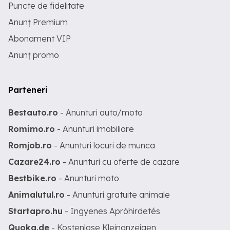
Puncte de fidelitate
Anunț Premium
Abonament VIP
Anunț promo
Parteneri
Bestauto.ro
- Anunturi auto/moto
Romimo.ro
- Anunturi imobiliare
Romjob.ro
- Anunturi locuri de munca
Cazare24.ro
- Anunturi cu oferte de cazare
Bestbike.ro
- Anunturi moto
Animalutul.ro
- Anunturi gratuite animale
Startapro.hu
- Ingyenes Apróhirdetés
Quoka.de
- Kostenlose Kleinanzeigen