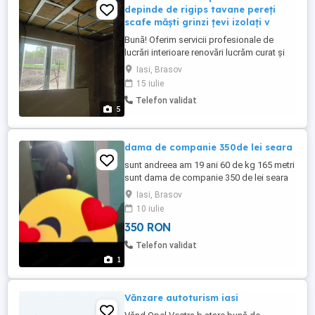
depinde de rigips tavane pereți
scafe măști grinzi țevi izolați v
Bună! Oferim servicii profesionale de
lucrări interioare renovări lucrăm curat și
calitativ aveam toate sculele necesare
Iasi, Brasov
profesionale . Gips carton tot ce depinde
15 iulie
de rigips tavane pereți scafe măști grinzi
Telefon validat
țevi izolați vată minerală folie termică.
5
Gleturi chit bandă de hârtie sau fibră de
sticlă colțare ...
dama de companie 350de lei seara
sunt andreea am 19 ani 60 de kg 165 metri
sunt dama de companie 350 de lei seara
contact:
Iasi, Brasov
10 iulie
350 RON
Telefon validat
1
Vănzare autoturism iasi