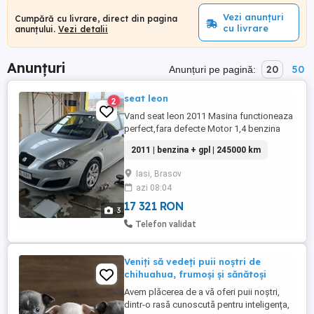
Vezi anunțuri
Cumpără cu livrare, direct din pagina
cu livrare
anunțului.
Vezi detalii
Anunțuri
20
50
Anunțuri pe pagină:
seat leon
2
Vand seat leon 2011 Masina functioneaza
perfect,fara defecte Motor 1,4 benzina
aspirat cu instalatie gsz
2011 | benzina + gpl | 245000 km
omologata,consum 10 l gaz la 100 de
km,facem proba,pentru detalii sau
Iasi, Brasov
vizionare rog contactati Itp rovineta
azi 08:04
Asigurare Masina sta degeaba asta e
motivu vanzarii Telefon Masina se vinde
17 321 RON
3
cu acre in ...
Telefon validat
Veniți să vedeți puii noștri de
chihuahua, frumoși și sănătoși
Avem plăcerea de a vă oferi puii noștri,
dintr-o rasă cunoscută pentru inteligența,