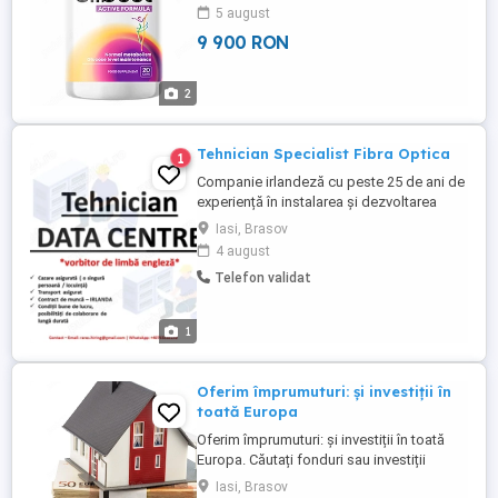
factori împiedică cel mai des obținerea
5 august
rezultatelor. Energia este insuficientă,
9 900 RON
apetitul fluctuează, iar greutatea rămâne
pe loc. Slibust capsule pentru reducerea
confortabilă ...
2
Tehnician Specialist Fibra Optica
1
Companie irlandeză cu peste 25 de ani de
experiență în instalarea și dezvoltarea
rețelelor de telecomunicații recrutează
Iasi, Brasov
Tehnicieni Telecomunicații pentru
4 august
proiecte desfășurate în mai multe țări
Telefon validat
europene. Activăm în proiecte complexe
de infrastructură telecom și Data Centre,
atât în Irlanda, cât și la ...
1
Oferim împrumuturi: și investiții în
toată Europa
Oferim împrumuturi: și investiții în toată
Europa. Căutați fonduri sau investiții
pentru a vă dezvolta afacerea, fie că este
Iasi, Brasov