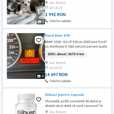
loialitatea și energia sa. Aceștia sunt
Iasi, Brasov
companioni excelenți atât pentru familii,
ieri 16:24
cât și pentru persoanele active care își
2 992 RON
doresc un câine protector, ușor de dresat
și mereu implicat. Acești pui sunt potriviți
Telefon validat
3
atât pentru ...
Vand Bmw E90
BMW 320D 163 CP E90 an 2005 luna 9 m47
cu distribuția în față senzori parcare spate
geamuri electrice pilot automat senzori
2005 | diesel | 367214 km
ploaie comenzi volan climă pe 2 zone
funcțională interior textil jante pe 16 se pot
Iasi, Brasov
pune jante pe 17 18 19 fiscal pe loc mai
ieri 09:53
multe detalii la telefon
14 697 RON
8
Telefon validat
Slibust pentru capsule
Oboseală, poftă constantă de dulce și
abateri de la dietă vă sună cunoscut? În
timpul deficitului caloric, tocmai acești
Iasi, Brasov