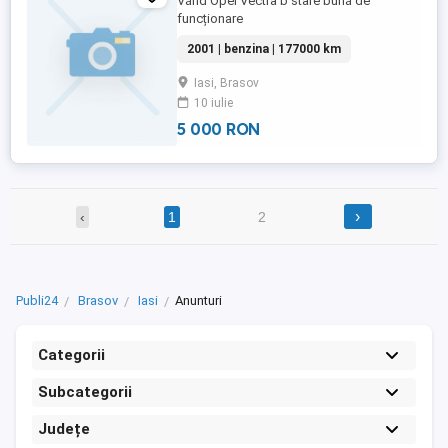
Vănd Opel Vectra b stare bună de
funcționare
2001 | benzina | 177000 km
Iasi, Brasov
10 iulie
5 000 RON
›
‹
1
2
Publi24
Brasov
Iasi
Anunturi
Categorii
Subcategorii
Județe