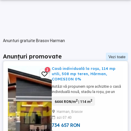
Anunturi gratuite Brasov Harman
Anunțuri promovate
Vezi toate
Casă individuală la roșu, 114 mp
2
utili, 508 mp teren, Hărman,
COMISION 0%
Astăzi vă propunem spre achizitie o casă
individuală nouă, stadiu la roșu, pe un
teren generos de 508 mp, cu utilități, în
2
2
6444 RON/m
| 114 m
Hărman, la 10 minute de Brașov.
Construcție 2026, structură din cadre
Harman, Brasov
beton armat cu zidărie BCA nut-feder,
azi 07:40
acoperiș din tablă fălțuită montată. Regim
parter. Înălțime liberă 3,05 ...
734 657 RON