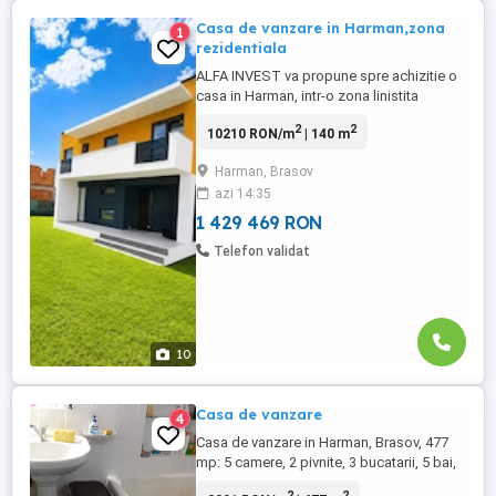
Casa de vanzare in Harman,zona
1
rezidentiala
ALFA INVEST va propune spre achizitie o
casa in Harman, intr-o zona linistita
aproape de centrul comunei. Este o
2
2
10210 RON/m
| 140 m
constructie noua, cu materiale de calitate
si aer sofisticat. Structura din beton cu
Harman, Brasov
pereti de caramida. Detine toate
azi 14:35
utilitatile,incalzire in pardoseala, geamuri
Salamander cu 3 straturi ...
1 429 469 RON
Telefon validat
10
Casa de vanzare
4
Casa de vanzare in Harman, Brasov, 477
mp: 5 camere, 2 pivnite, 3 bucatarii, 5 bai,
2 balcoane+ teren arabil 1384 mp.
2
2