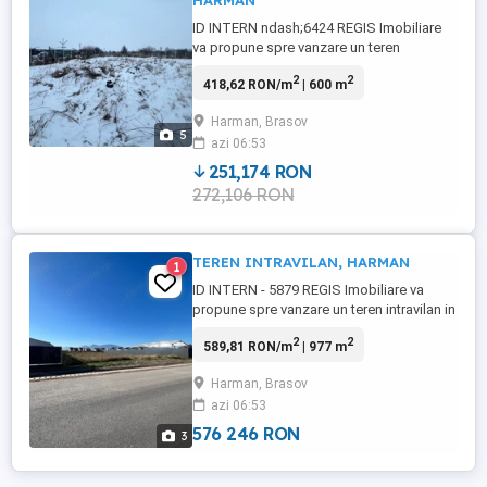
HARMAN
ID INTERN ndash;6424 REGIS Imobiliare
va propune spre vanzare un teren
intravilan in cartierul Tineretului, Comuna
2
2
418,62 RON/m
| 600 m
Harman, cu o suprafata de 600mp, acesta
este situat intr-o zona cu potential pentru
Harman, Brasov
construirea unei locuinte individuale.
5
azi 06:53
Geometria acestuia este un trapez tesit cu
frontul de aproximativ ...
251,174 RON
272,106 RON
TEREN INTRAVILAN, HARMAN
1
ID INTERN - 5879 REGIS Imobiliare va
propune spre vanzare un teren intravilan in
Harman, de 977 mp, situat la drumul
2
2
589,81 RON/m
| 977 m
judetean 108. Parcela disponibila pe
strada, cu o deschidere de aprox 22 m si
Harman, Brasov
o adancime de 44,4 m. Regim de inaltime
azi 06:53
permisa: S+P+E M, cu un coeficient de
ocupare a terenului de maximum ...
576 246 RON
3