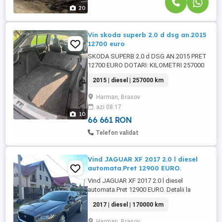
20
Vin skoda superb 2.0 d dsg an.2015
12700 euro
SKODA SUPERB 2.0 d DSG AN.2015 PRET
12700 EURO DOTARI: KILOMETRI 257000
DUBLU CLIMATRONIC FARURI XENON
2015 | diesel | 257000 km
LEDURI DAY LIGHT STOPURI LED
INTERIOR FULL PIELE SCAUNE INCALZITE
Harman, Brasov
BANCHETA INCALZITA NAVIGATIE LUMINI
azi 08:17
ZI LED SENZORI PARCARE FATA SI SPATE
10
COMPUTER BORD COTIERA FATA SI
66 661 RON
SPATE PILOT ...
Telefon validat
Vind JAGUAR XF 2017 2.0 l diesel
automata.Pret 12900 EURO.
Vind JAGUAR XF 2017 2.0 l diesel
automata.Pret 12900 EURO. Detalii la
telefon, nu raspund la mesaje.
2017 | diesel | 170000 km
Harman, Brasov