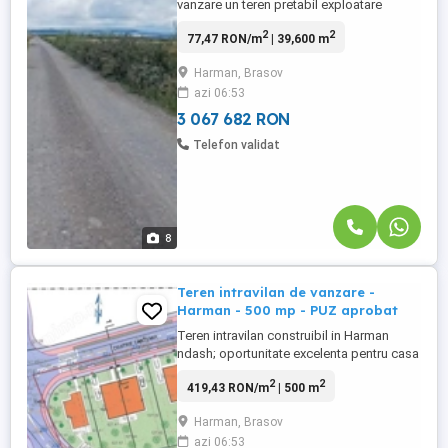
vanzare un teren pretabil exploatare
balastiera,situat in Harman Se ofera spre
2
2
77,47 RON/m
| 39,600 m
vanzare teren cu potential excelent pentru
dezvoltarea unei balastiere, amplasat intr-
Harman, Brasov
o zona cu acces facil la drumurile
azi 06:53
principale si infrastructura potrivita pentru
desfasurarea activitatilor ...
3 067 682 RON
Telefon validat
8
Teren intravilan de vanzare -
Harman - 500 mp - PUZ aprobat
Teren intravilan construibil in Harman
ndash; oportunitate excelenta pentru casa
visurilor tale sau investitie imobiliara
2
2
419,43 RON/m
| 500 m
Imagineaza-ti propria casa, construita
exact asa cum iti doresti, intr-o zona noua
Harman, Brasov
si aerisita, la doar cateva minute de
azi 06:53
Brasov. Acest teren din Harman iti ofera