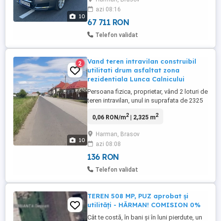
azi 08:16
10
67 711 RON
Telefon validat
Vand teren intravilan construibil
2
utilitati drum asfaltat zona
rezidentiala Lunca Calnicului
Persoana fizica, proprietar, vând 2 loturi de
teren intravilan, unul in suprafata de 2325
mp si celalalt in suprafata de 4650 mp,
2
2
0,06 RON/m
| 2,325 m
situate in centrul localitatii Lunca
Calnicului, com. Prejmer, pe Strada Scolii,
Harman, Brasov
in apropiere de Caminul cultural, scoala,
10
azi 08:08
gradinita. Terenurile dispun de toate
utilitatile ...
136 RON
Telefon validat
TEREN 508 MP, PUZ aprobat și
utilități - HĂRMAN! COMISION 0%
Cât te costă, în bani și în luni pierdute, un