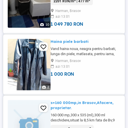
2201 RON/m
| 477 m
Harman, Brasov
azi 13:01
1 049 780 RON
10
Haina piele barbati
Vand haina noua, neagra pentru barbati,
lunga din piele, matlasata, pentru iarna,
marimea 54, firma Berghaus.
Harman, Brasov
azi 13:01
1 000 RON
2
s=160 000mp,in Brasov,Afacere,
proprietar.
160 000 mp,300 x 535 (ml),300 ml
deschidere,situat la 8,5 km fata de Bv,9
km fata de Aeroport Ghimbav,in loc