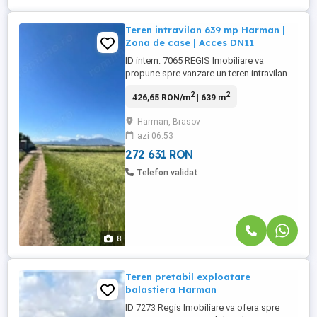
Teren intravilan 639 mp Harman |
Zona de case | Acces DN11
ID intern: 7065 REGIS Imobiliare va
propune spre vanzare un teren intravilan
construibil, situat in Harman, intr-o zona
2
2
426,65 RON/m
| 639 m
rezidentiala aflata in continua dezvoltare,
cu acces facil din DN11, la intersectia Aleii
Harman, Brasov
14 cu DN11. Terenul are o suprafata de
azi 06:53
639 mp si dimensiuni de aproximativ 22,40
m x 27,44 ...
272 631 RON
Telefon validat
8
Teren pretabil exploatare
balastiera Harman
ID 7273 Regis Imobiliare va ofera spre