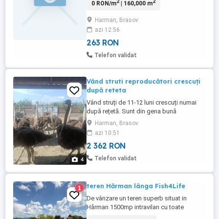
2
2
0 RON/m
| 160,000 m
Harman,acces asfaltat,toate utilitățile
langa teren,panorama deosebita,aviz
Harman, Brasov
favorabil pt pensiuni p+2+m,locuințe
azi 12:56
unifamiliale p+1+m,spatii
agrement,market-uri. Pretul de vanzare
263 RON
este 50 euro pe ...
Telefon validat
Vând struti reproducători crescuți
după reteta
Vând struți de 11-12 luni crescuți numai
după rețetă. Sunt din gena bună
achiziționați de la ferma cu mai mult de 10
Harman, Brasov
familii reproducătoare!
azi 10:51
2 362 RON
Telefon validat
4
teren Hărman lânga Fish4Life
1
De vânzare un teren superb situat in
Hărman 1500mp intravilan cu toate
utilitațile,lângă Fish4Life,actele sunt