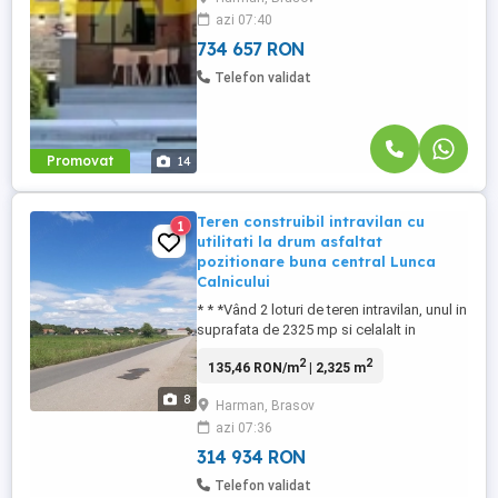
beton armat cu zidărie BCA nut-feder,
azi 07:40
acoperiș din tablă fălțuită montată. Regim
parter. Înălțime liberă 3,05 ...
734 657 RON
Telefon validat
Promovat
14
Teren construibil intravilan cu
1
utilitati la drum asfaltat
pozitionare buna central Lunca
Calnicului
* * *Vând 2 loturi de teren intravilan, unul in
suprafata de 2325 mp si celalalt in
suprafata de 4650 mp, situate in centrul
2
2
135,46 RON/m
| 2,325 m
localitatii Lunca Calnicului, com. Prejmer,
pe Strada Scolii, in apropiere de Caminul
8
Harman, Brasov
cultural, scoala, gradinita. Terenurile
azi 07:36
dispun de toate utilitatile la limita de
proprietate ...
314 934 RON
Telefon validat