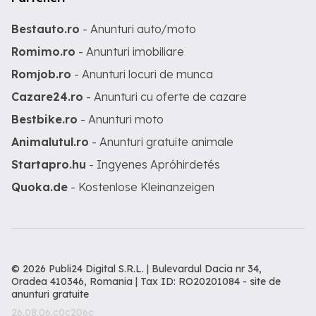
Bestauto.ro
- Anunturi auto/moto
Romimo.ro
- Anunturi imobiliare
Romjob.ro
- Anunturi locuri de munca
Cazare24.ro
- Anunturi cu oferte de cazare
Bestbike.ro
- Anunturi moto
Animalutul.ro
- Anunturi gratuite animale
Startapro.hu
- Ingyenes Apróhirdetés
Quoka.de
- Kostenlose Kleinanzeigen
© 2026 Publi24 Digital S.R.L. | Bulevardul Dacia nr 34,
Oradea 410346, Romania | Tax ID: RO20201084 -
site de
anunturi gratuite
26.08.06.c0c206c