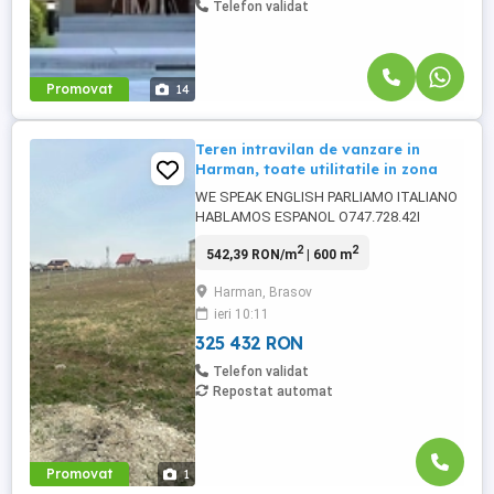
Telefon validat
Promovat
14
Teren intravilan de vanzare in
Harman, toate utilitatile in zona
WE SPEAK ENGLISH PARLIAMO ITALIANO
HABLAMOS ESPANOL O747.728.42I
Compania Alfa Invest vinde un teren
2
2
542,39 RON/m
| 600 m
intravilan in Harman cu toate utilitatile in
zona, 20x30 dimensiunea, 600 mp in total,
Harman, Brasov
pretabil constructie casa. Mentionez ca
ieri 10:11
sunt deja constructii langa, are acces facil
din DN cu drum privat, ...
325 432 RON
Telefon validat
Repostat automat
Promovat
1