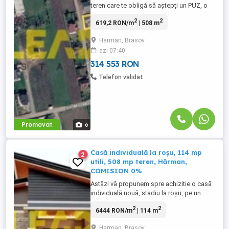
teren care te obligă să aștepți un PUZ, o
extindere de rețea sau un aviz de la
2
2
619,2 RON/m
| 508 m
primărie? Aici, tot acest drum este deja
parcurs — terenul este gata de construit
Harman, Brasov
din prima zi! Nu “promis” pentru peste un
azi 07:40
an, NU în "apropiere". 508 mp, formă
regulată, front ...
314 553 RON
Telefon validat
Promovat
6
Casă individuală la roșu, 114 mp
2
utili, 508 mp teren, Hărman,
COMISION 0%
Astăzi vă propunem spre achizitie o casă
individuală nouă, stadiu la roșu, pe un
teren generos de 508 mp, cu utilități, în
2
2
6444 RON/m
| 114 m
Hărman, la 10 minute de Brașov.
Construcție 2026, structură din cadre
Harman, Brasov