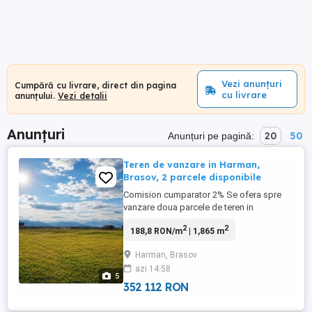
Vezi anunțuri
Cumpără cu livrare, direct din pagina
cu livrare
anunțului.
Vezi detalii
Anunțuri
20
50
Anunțuri pe pagină:
Teren de vanzare in Harman,
Brasov, 2 parcele disponibile
Comision cumparator 2% Se ofera spre
vanzare doua parcele de teren in
localitatea Harman, judetul Brasov, cu
2
2
188,8 RON/m
| 1,865 m
suprafetele de 1000 mp si 865 mp, ideale
atat pentru construirea unei locuinte
Harman, Brasov
moderne, cat si pentru investitie pe termen
azi 14:58
lung. Amplasate intr-o zona linistita si
5
plina de verdeata, terenurile ...
352 112 RON