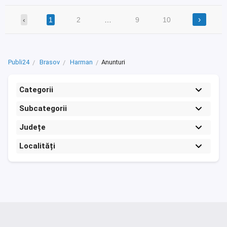
›
‹
1
2
…
9
10
Publi24
Brasov
Harman
Anunturi
Categorii
Subcategorii
Județe
Localități