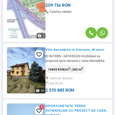
spatiul, libertatea ...
209 716 RON
Telefon validat
7
Vila deosebita in Harman, Brasov
ID INTERN - 6474 REGIS Imobiliare va
propune spre vanzare o casa deosebita
cu 5 camere in Harman, cu o suprafata
2
2
10493 RON/m
| 245 m
utila de 245 m2. Aceasta se bucura de o
curte generoasa de 400 m2. Curtea este
Harman, Brasov
amenajata cu gazon, trandafiri si alei
azi 06:53
amenajate. Aceasta este dispusa pe
S+P+E+M iar compartimentarea este ...
2 570 883 RON
10
OPORTUNITATE TEREN
3
INTRAVILAN CU PROIECT DE CASA,