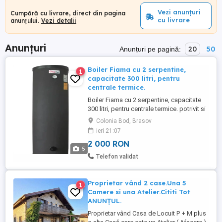
Vezi anunțuri
Cumpără cu livrare, direct din pagina
cu livrare
anunțului.
Vezi detalii
Anunțuri
20
50
Anunțuri pe pagină:
Boiler Fiama cu 2 serpentine,
1
capacitate 300 litri, pentru
centrale termice.
Boiler Fiama cu 2 serpentine, capacitate
300 litri, pentru centrale termice. potrivit si
pentru instalații de încălzire,solare
Colonia Bod, Brasov
producere de apă caldă în centrale
ieri 21:07
termice. Pentru montarea pe sol - stativ.
2 000 RON
Pentru incalzire directa incalzire indirecta
5
cu energie sau sursa de energie
Telefon validat
alternativa. Posibilitate ...
Proprietar vând 2 case.Una 5
1
Camere si una Atelier.Cititi Tot
ANUNȚUL.
Proprietar vând Casa de Locuit P + M plus