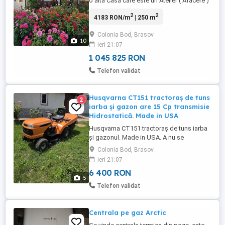
o alta Casă care este un Atelier ( Afacere )
P + M care se poate foarte ușor modifica
2
2
4183 RON/m
| 250 m
într-o alta Casa de Locuit și plus încă o
Anexă. Terenul are 1000 m2 Totul la
Colonia Bod, Brasov
290.000 euro Sau doar casa numărul 1 cu
10
ieri 21:07
185 mp+garaj+bucatarie de vara....etc
total 250 mp =199..000 ...
1 045 825 RON
Telefon validat
Husqvarna CT151 tractoraș de tuns
2
iarba și gazon are 15 Cp transmisie
Hidrostatică. Made in USA
Husqvarna CT151 tractoraș de tuns iarba
și gazonul. Made in USA. A nu se
confunda cu Tractorașele "Ponei" cu 5-10
Colonia Bod, Brasov
cp si o singura lamă de tăiat si transmisie
ieri 21:07
manuala. Specificații : -Motor: Kohler
6 400 RON
Courage pe benzină). -Putere: 15 CP (Cai
5
Putere) -Transmisie: Hidrostatică
Telefon validat
automată D+R -Capacitate ...
Centrala pe gaz Arctic