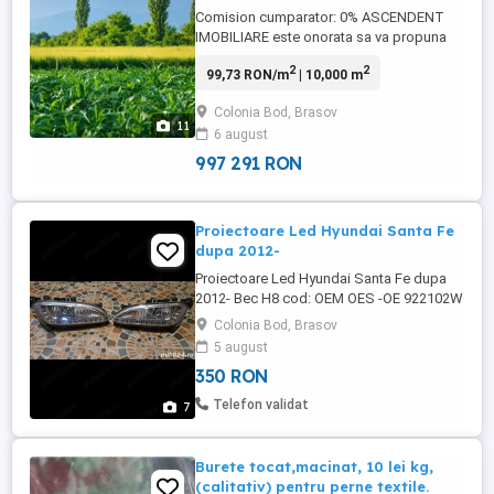
Comision cumparator: 0% ASCENDENT
IMOBILIARE este onorata sa va propuna
spre vanzare un lot intravilan de 10.000
2
2
99,73 RON/m
| 10,000 m
mp, perfect plan si parcelabil, amplasat in
zona strazii Garii, cu reper DJ 112A si
Colonia Bod, Brasov
intersectia cu strada Lacramioarelor, Bod,
11
6 august
Brasov Pozitionarea este una dintre marile
calitati ale proprietatii, ...
997 291 RON
Proiectoare Led Hyundai Santa Fe
dupa 2012-
Proiectoare Led Hyundai Santa Fe dupa
2012- Bec H8 cod: OEM OES -OE 922102W
Cel de pe partea sofer este nou iar celalalt
Colonia Bod, Brasov
second-hand. Nu au urechi rupte...etc
5 august
350 RON
Telefon validat
7
Burete tocat,macinat, 10 lei kg,
(calitativ) pentru perne textile.