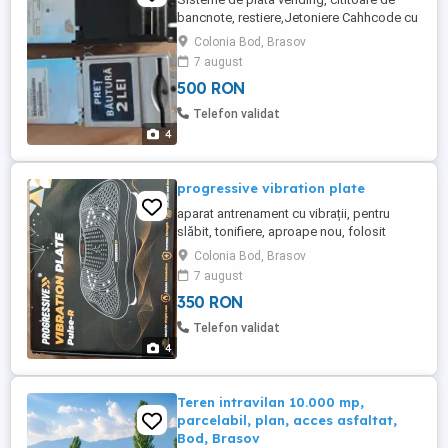
bancnote, restiere,Jetoniere Cahhcode cu
si fără impachetator Bv100 cu interfață
Colonia Bod, Brasov
24v paralel Curenza Rm5 Adaptor vertical
7 august
Jetoniera Toate necesita revizie, dar sunt
500 RON
funcționale Preț în funcție de model și
cantitate
Telefon validat
4
progressive vibration plate
aparat antrenament cu vibrații, pentru
slăbit, tonifiere, aproape nou, folosit
foarte puțin Descoperiti Vibration Plate -
Colonia Bod, Brasov
Partenerul suprem pentru un antrenament
7 august
eficient si care economiseste timp. Doar
350 RON
10 minute pe zi sunt suficiente pentru a
activa si intari fiecare grupa musculara.
Telefon validat
Aceasta placa ...
4
Teren intravilan 10.000 mp,
parcelabil, plan, acces asfaltat,
Bod, Brasov