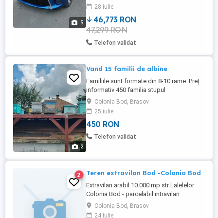
niciodată probleme tehnice. Dotări
28 iulie
suplimentare față de echiparea standard:
Oglindă interioară heliomată ...
46,773 RON
5
47,299 RON
Telefon validat
Vand 15 familii de albine
Familiile sunt formate din 8-10 rame. Preț
informativ 450 familia stupul
Colonia Bod, Brasov
25 iulie
450 RON
Telefon validat
2
Teren extravilan Bod -Colonia Bod
2
Extravilan arabil 10.000 mp str Lalelelor
Colonia Bod - parcelabil intravilan
Colonia Bod, Brasov
24 iulie