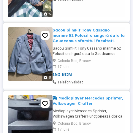
5
Sacou SlimFit Tony Cassano
marime 52 Folosit o singură data la
Gaudeamus sfarsitul facultati.
Sacou SlimFit Tony Cassano marime 52
Folosit o singură data la Gaudeamus
sfarsitul facultati.
Colonia Bod, Brasov
17 iulie
150 RON
5
Telefon validat
Mediaplayer Mercedes Sprinter,
Volkswagen Crafter
Mediaplayer Mercedes Sprinter,
Volkswagen Crafter Funcționează dor ca
nu se mai aprinde ecranul. De aceea este
Colonia Bod, Brasov
și prețul.....
17 iulie