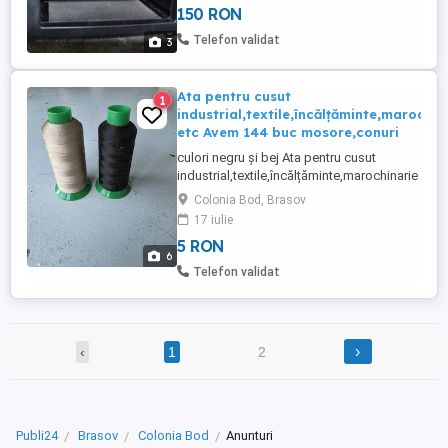
150 RON
Telefon validat
3
Ata pentru cusut
1
industrial,textile,încălțăminte,marochin
etc Avem 144 buc mosore,conuri
culori negru și bej Ata pentru cusut
industrial,textile,încălțăminte,marochinarie etc
Grosime 30-40 Avem 144 le mosore,conuri
Colonia Bod, Brasov
Comanda minim 20 bucăți .
17 iulie
5 RON
6
Telefon validat
›
‹
1
2
Publi24
Brasov
Colonia Bod
Anunturi