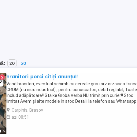
nă:
20
50
hranitori porci citiți anunțul!
5
Vand hranitori, eventual schimb cu cereale grau orz orzoaica tririca
CROM (nu inox industrial) , pentru cunoscatori, debit reglabil, Toate
includ adăpătoare!! Stalke Groba Verba NU trimit prin curier!! Stoc
limitat Avem și alte modele in stoc Detalii la telefon sau Whatsapp
de la 250 lei ...
Carpinis, Brasov
azi 08:51
5