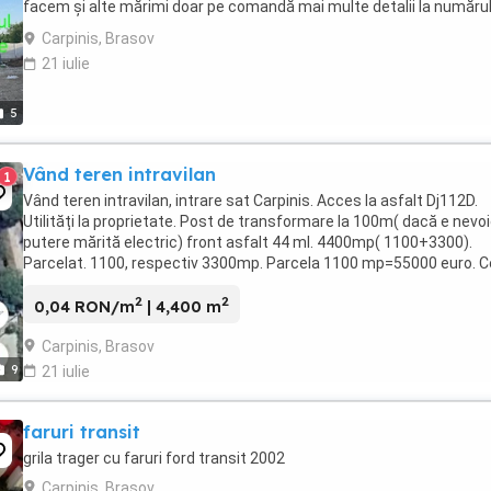
facem și alte mărimi doar pe comandă mai multe detalii la număru
telefon
Carpinis, Brasov
21 iulie
5
Vând teren intravilan
1
Vând teren intravilan, intrare sat Carpinis. Acces la asfalt Dj112D.
Utilități la proprietate. Post de transformare la 100m( dacă e nevo
putere mărită electric) front asfalt 44 ml. 4400mp( 1100+3300).
Parcelat. 1100, respectiv 3300mp. Parcela 1100 mp=55000 euro. 
de 3300mp=120000 euro.Toată suprafața ...
2
2
0,04 RON/m
| 4,400 m
Carpinis, Brasov
9
21 iulie
faruri transit
grila trager cu faruri ford transit 2002
Carpinis, Brasov