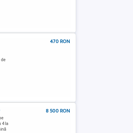
470 RON
l de
r
8 500 RON
pe
 4 la
șină