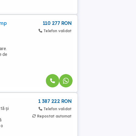
 mp
110 277 RON
Telefon validat
are.
e de
1 387 222 RON
tă și
Telefon validat
Repostat automat
ă
 o