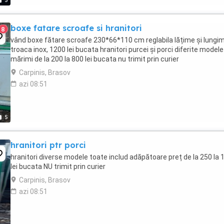
5
boxe fatare scroafe si hranitori
8
vând boxe fătare scroafe 230*66*110 cm reglabila lățime și lungim
troaca inox, 1200 lei bucata hranitori purcei și porci diferite modele
mărimi de la 200 la 800 lei bucata nu trimit prin curier
Carpinis, Brasov
azi 08:51
5
hranitori ptr porci
hranitori diverse modele toate includ adăpătoare preț de la 250 la 
lei bucata NU trimit prin curier
Carpinis, Brasov
azi 08:51