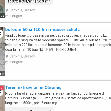
2
2
13872 RON/m
| 100 m
Carpinis, Brasov
11
4 august
butoaie 60 si 120 litri mauser schutz
vând butoaie ... groase in carne..capac și colier...mauser...schutz...
folosite o singura data Necesita spălare 60 litri 40 lei bucata 120 lit
lei bucata 220 litri..cu două bușoane..80 lei bucata prețul se negoc
doar la minim 10 buc NU TRIMIT PRIN CURIER
Carpinis, Brasov
4 august
5
Teren extravilan în Cărpiniș
2
Proprietar ofer spre vânzare teren extravilan, agricol la ieșire din
Cărpiniș. Suprafața 5000 mp ,front la 2 străzi de aproximativ 10,5 
lungime de 500m, preț 6 euro mp
2
2