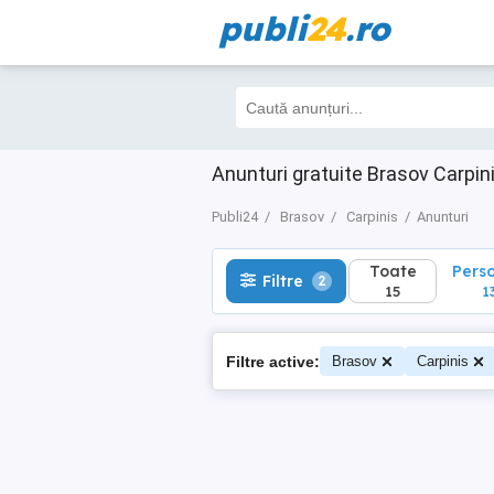
publi
24
.ro
Toate
Perso
Filtre
2
15
13
Anunturi gratuite Brasov Carpin
Publi24
Brasov
Carpinis
Anunturi
Toate
Pers
Filtre
2
15
1
Filtre active:
Brasov
Carpinis