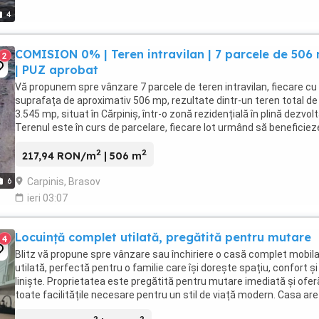
4
COMISION 0% | Teren intravilan | 7 parcele de 506
2
| PUZ aprobat
Vă propunem spre vânzare 7 parcele de teren intravilan, fiecare cu
suprafața de aproximativ 506 mp, rezultate dintr-un teren total de
3.545 mp, situat în Cărpiniș, într-o zonă rezidențială în plină dezvolt
Terenul este în curs de parcelare, fiecare lot urmând să beneficiez
acces propriu din ...
2
2
217,94 RON/m
| 506 m
Carpinis, Brasov
6
ieri 03:07
Locuință complet utilată, pregătită pentru mutare
4
Blitz vă propune spre vânzare sau închiriere o casă complet mobila
utilată, perfectă pentru o familie care își dorește spațiu, confort și
liniște. Proprietatea este pregătită pentru mutare imediată și ofer
toate facilitățile necesare pentru un stil de viață modern. Casa are
suprafață utilă de ...