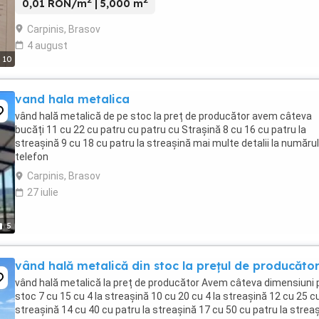
0,01 RON/m
| 5,000 m
Carpinis, Brasov
4 august
10
vand hala metalica
vând hală metalică de pe stoc la preț de producător avem câteva
bucăți 11 cu 22 cu patru cu patru cu Strașină 8 cu 16 cu patru la
streașină 9 cu 18 cu patru la streașină mai multe detalii la număru
telefon
Carpinis, Brasov
27 iulie
5
vând hală metalică din stoc la prețul de producăto
vând hală metalică la preț de producător Avem câteva dimensiuni 
stoc 7 cu 15 cu 4 la streașină 10 cu 20 cu 4 la streașină 12 cu 25 cu
streașină 14 cu 40 cu patru la streașină 17 cu 50 cu patru la strea