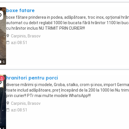
boxe fatare
boxe fătare prinderea in podea, adăpătoare, troc inox, opțional hrăn
automat cu debit reglabil 1000 lei bucata fără hrănitor 1100 lei bu
cu hrănitor inclus NU TRIMIT PRIN CURIER!!!
Carpinis, Brasov
azi 08:51
1
hranitori pentru porci
11
diverse mărimi și modele, Groba, stalko, crom și inox, import Germa
toate includ adăpătoare, preț începând de la 200 la 1000 lei Nu trim
prin curier!! PTr mai multe modele WhatsApp!!!
Carpinis, Brasov
azi 08:51