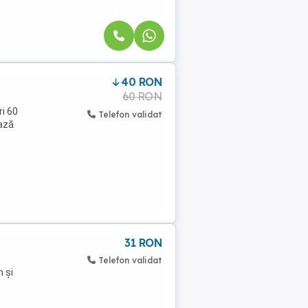
40 RON
60 RON
ri 60
Telefon validat
iază
31 RON
Telefon validat
m și