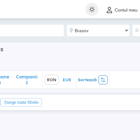
ane
Companii
RON
EUR
Sortează
Contul meu
2
is
oane
Companii
RON
EUR
Sortează
3
2
Șterge toate filtrele