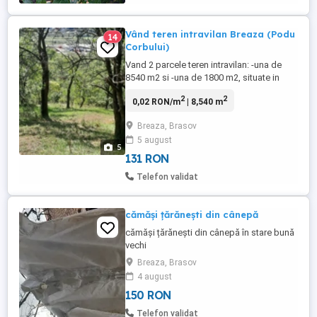
Vând teren intravilan Breaza (Podu
14
Corbului)
Vand 2 parcele teren intravilan: -una de
8540 m2 si -una de 1800 m2, situate in
intravilanul oraşului Breaza, cartier Podu
2
2
0,02 RON/m
| 8,540 m
Corbului, jud.Prahova, fară construcţii pe
suprafata lor. Cartierul Podu Corbului (vis-
Breaza, Brasov
a-vis de Breaza) este înfrumusețat de
5 august
case construite în stil rustic montan si
5
vecini ...
131 RON
Telefon validat
cămăși țărănești din cânepă
cămăși țărănești din cânepă în stare bună
vechi
Breaza, Brasov
4 august
150 RON
Telefon validat