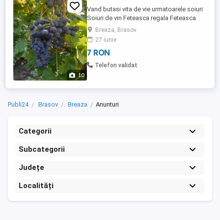
Vand butasi vita de vie urmatoarele soiuri
Soiuri de vin Feteasca regala Feteasca
neagra Merlot Babeasca neagra Muscat
Breaza, Brasov
ottonel Tamaioasa romaneasca Risling
27 iunie
Aligote Soiuri de masa Moldova Ceaslla
7 RON
dore Muscat hamburg Cardinal Muscat de
adda
Telefon validat
10
Publi24
Brasov
Breaza
Anunturi
Categorii
Subcategorii
Județe
Localități