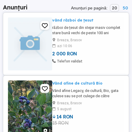
Anunțuri
20
50
Anunțuri pe pagină:
vând război de țesut
război de țesut din stejar masiv complet
stare bună vechi de peste 100 ani
Breaza, Brasov
azi 10:06
2 000 RON
Telefon validat
Vând afine de cultură Bio
Vând afine Legacy, de cultură, Bio, gata
culese sau se pot culege de către
cumpărător direct din grădină și cireșe
Breaza, Brasov
direct din pom. Mai multe detalii la telefon.
5 august
Locația se află la Breaza de Făgăraș Tel:
14 RON
15 RON
2