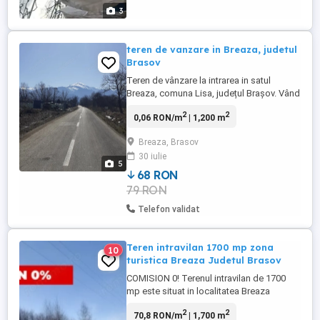
3
teren de vanzare in Breaza, judetul
Brasov
Teren de vânzare la intrarea in satul
Breaza, comuna Lisa, județul Brașov. Vând
teren, fâneață, situat în județul Brașov, într-
2
2
0,06 RON/m
| 1,200 m
o zonă liniștită, cu aer curat și peisaj
mirific, ideal pentru agricultură, cabană de
Breaza, Brasov
vacanță sau investiție. Suprafață: 1200mp
30 iulie
, 12m front stradal Teren curat, întreținut, ...
5
68 RON
79 RON
Telefon validat
Teren intravilan 1700 mp zona
10
turistica Breaza Judetul Brasov
COMISION 0! Terenul intravilan de 1700
mp este situat in localitatea Breaza
Brasov, oferind oportunitati diverse pentru
2
2
70,8 RON/m
| 1,700 m
dezvoltare si utilizare. Pozitionat intr-o