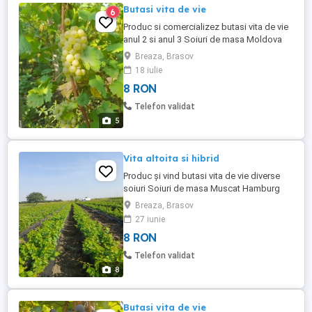
Butasi vita de vie
6
Produc si comercializez butasi vita de vie
anul 2 si anul 3 Soiuri de masa Moldova
Ceaslla dore Muscat hamburg Muscat de
Breaza, Brasov
adda Arcadia Super extra Kubani Soiuri de
18 iulie
vin Muscat ottonel Tamaioasa
8 RON
romaneasca Feteasca regala Feteasca
neagra Merlot Babeasca neagra Risling
Telefon validat
Aligote Soiuri hibride Moldova Nohan
5
1001 Capsunica ...
Vita altoita si hibrid
Produc și vind butasi vita de vie diverse
soiuri Soiuri de masa Muscat Hamburg
Muscat de adda Prima Victoria Rosfor
Breaza, Brasov
Lora Arcadia Podarog Vodaroski Paneati
27 iunie
Negrulea Soiuri de vin Muscat ottonel
8 RON
Tamaiosa românească Feteasca regala
Feteasca neagra Aligote Cabernet
Telefon validat
Babeasca neagra Soiuri ...
8
Butasi vita de vie