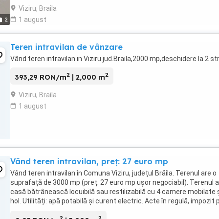
Viziru, Braila
1 august
2
Teren intravilan de vânzare
Vând teren intravilan in Viziru jud.Braila,2000 mp,deschidere la 2 st
2
2
393,29 RON/m
| 2,000 m
Viziru, Braila
1 august
Vând teren intravilan, preț: 27 euro mp
Vând teren intravilan în Comuna Viziru, județul Brăila. Terenul are o
suprafață de 3000 mp (preț: 27 euro mp ușor negociabil). Terenul a
casă bătrânească locuibilă sau restilizabilă cu 4 camere mobilate 
hol. Utilități: apă potabilă și curent electric. Acte în regulă, impozit p
la zi.
2
2