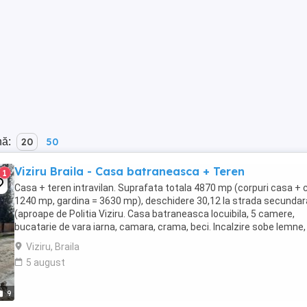
nă:
20
50
Viziru Braila - Casa batraneasca + Teren
1
Casa + teren intravilan. Suprafata totala 4870 mp (corpuri casa + 
1240 mp, gardina = 3630 mp), deschidere 30,12 la strada secundar
(aproape de Politia Viziru. Casa batraneasca locuibila, 5 camere,
bucatarie de vara iarna, camara, crama, beci. Incalzire sobe lemne,
electrica, net + TV, apa curenta ...
Viziru, Braila
5 august
9