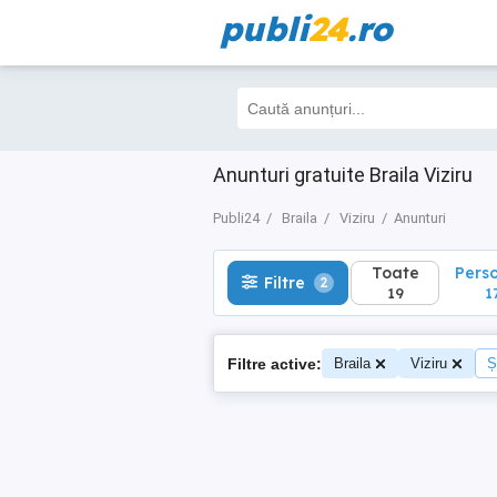
publi
24
.ro
Toate
Perso
Filtre
2
19
17
Anunturi gratuite Braila Viziru
Publi24
Braila
Viziru
Anunturi
Toate
Pers
Filtre
2
19
1
Filtre active:
Braila
Viziru
Ș