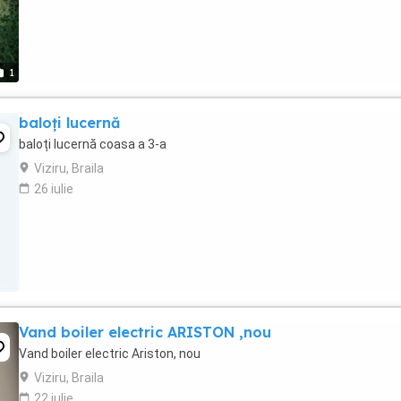
1
baloți lucernă
baloți lucernă coasa a 3-a
Viziru, Braila
26 iulie
Vand boiler electric ARISTON ,nou
Vand boiler electric Ariston, nou
Viziru, Braila
22 iulie