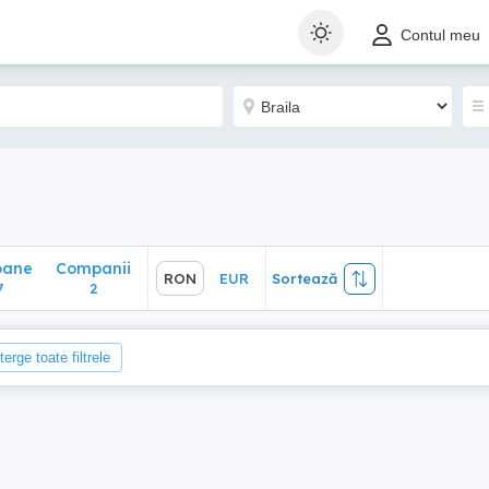
ane
Companii
RON
EUR
Sortează
Contul meu
2
oane
Companii
RON
EUR
Sortează
7
2
terge toate filtrele