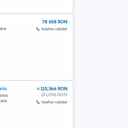
78 658 RON
fara
Telefon validat
ila
115,366 RON
131,098 RON
tatea
ozate
Telefon validat