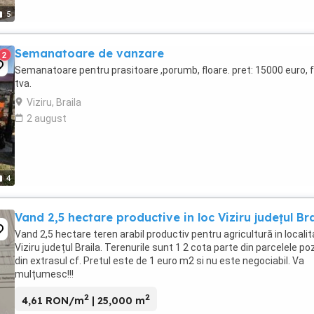
5
Semanatoare de vanzare
2
Semanatoare pentru prasitoare ,porumb, floare. pret: 15000 euro, 
tva.
Viziru, Braila
2 august
4
Vand 2,5 hectare productive in loc Viziru județul Bra
Vand 2,5 hectare teren arabil productiv pentru agricultură in locali
Viziru județul Braila. Terenurile sunt 1 2 cota parte din parcelele p
din extrasul cf. Pretul este de 1 euro m2 si nu este negociabil. Va
mulțumesc!!!
2
2
4,61 RON/m
| 25,000 m