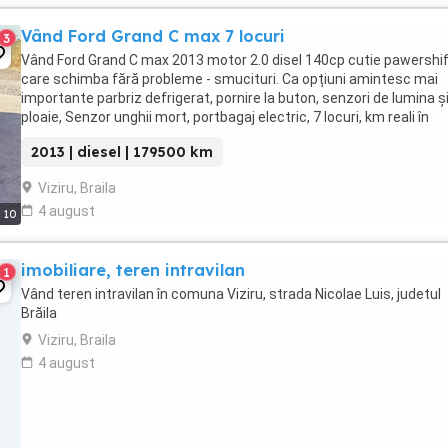
Vând Ford Grand C max 7 locuri
3
Vând Ford Grand C max 2013 motor 2.0 disel 140cp cutie pawershi
care schimba fără probleme - smucituri. Ca opțiuni amintesc mai
importante parbriz defrigerat, pornire la buton, senzori de lumina ș
ploaie, Senzor unghii mort, portbagaj electric, 7 locuri, km reali în
creștere, etc. Are baterie nou ...
2013 | diesel | 179500 km
Viziru, Braila
4 august
10
imobiliare, teren intravilan
1
Vând teren intravilan în comuna Viziru, strada Nicolae Luis, judetul
Brăila
Viziru, Braila
4 august