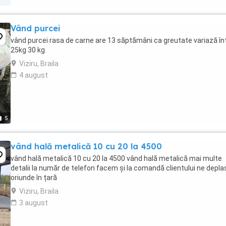
Vând purcei
vând purcei rasa de carne are 13 săptămâni ca greutate variază în
25kg 30 kg
Viziru, Braila
4 august
5
vând hală metalică 10 cu 20 la 4500
vând hală metalică 10 cu 20 la 4500 vând hală metalică mai multe
detalii la număr de telefon facem și la comandă clientului ne depl
oriunde în țară
Viziru, Braila
3 august