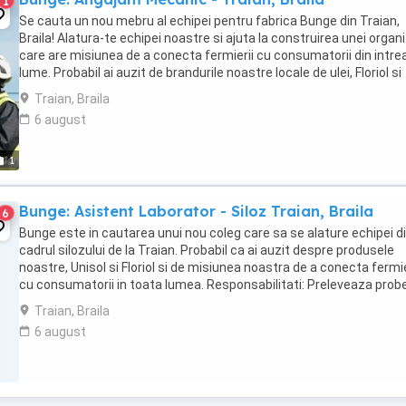
1
Se cauta un nou mebru al echipei pentru fabrica Bunge din Traian,
Braila! Alatura-te echipei noastre si ajuta la construirea unei organi
care are misiunea de a conecta fermierii cu consumatorii din intre
lume. Probabil ai auzit de brandurile noastre locale de ulei, Floriol si
Unisol? Daca ...
Traian, Braila
6 august
1
Bunge: Asistent Laborator - Siloz Traian, Braila
6
Bunge este in cautarea unui nou coleg care sa se alature echipei d
cadrul silozului de la Traian. Probabil ca ai auzit despre produsele
noastre, Unisol si Floriol si de misiunea noastra de a conecta fermie
cu consumatorii in toata lumea. Responsabilitati: Preleveaza probe
le analizeaza ...
Traian, Braila
6 august