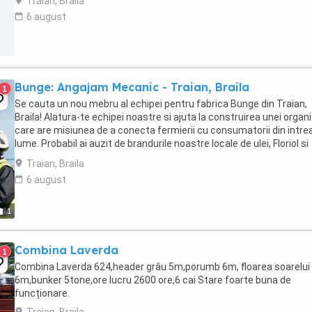
Traian, Braila
6 august
Bunge: Angajam Mecanic - Traian, Braila
1
Se cauta un nou mebru al echipei pentru fabrica Bunge din Traian,
Braila! Alatura-te echipei noastre si ajuta la construirea unei organi
care are misiunea de a conecta fermierii cu consumatorii din intre
lume. Probabil ai auzit de brandurile noastre locale de ulei, Floriol si
Unisol? Daca ...
Traian, Braila
6 august
1
Combina Laverda
1
Combina Laverda 624,header grâu 5m,porumb 6m, floarea soarelui
6m,bunker 5tone,ore lucru 2600 ore,6 cai Stare foarte buna de
funcționare.