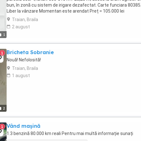
bun, în zonă cu sistem de irigare dezafectat. Carte funciara 80385
Liber la vânzare Momentan este arendat Preț = 105.000 lei
Traian, Braila
2 august
1
Bricheta Sobranie
1
Nouă! Nefolosită!
Traian, Braila
1 august
2
Vând mașină
1
1.3 benzină 80.000 km reali Pentru mai multă informație sunați