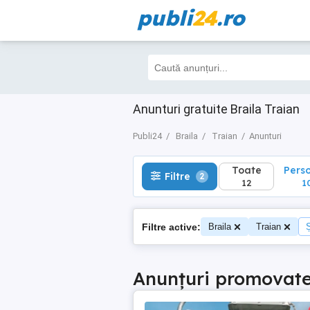
publi
24
.ro
Toate
Perso
Filtre
2
12
10
Anunturi gratuite Braila Traian
Publi24
Braila
Traian
Anunturi
Toate
Pers
Filtre
2
12
1
Filtre active:
Braila
Traian
Ș
Anunțuri promovat