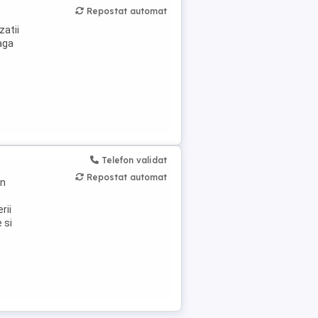
Repostat automat
zatii
aga
Telefon validat
Repostat automat
in
rii
 si