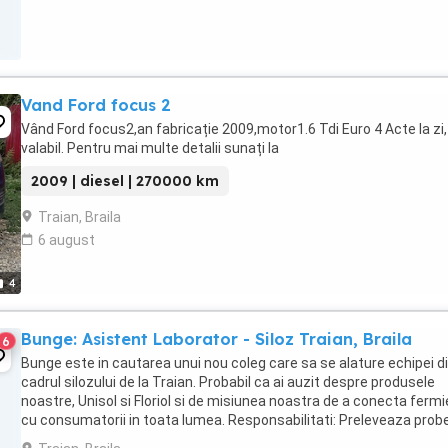
Vand Ford focus 2
Vând Ford focus2,an fabricație 2009,motor1.6 Tdi Euro 4 Acte la zi,
valabil. Pentru mai multe detalii sunați la
2009 | diesel | 270000 km
Traian, Braila
6 august
4
Bunge: Asistent Laborator - Siloz Traian, Braila
6
Bunge este in cautarea unui nou coleg care sa se alature echipei d
cadrul silozului de la Traian. Probabil ca ai auzit despre produsele
noastre, Unisol si Floriol si de misiunea noastra de a conecta fermie
cu consumatorii in toata lumea. Responsabilitati: Preleveaza probe
le analizeaza ...