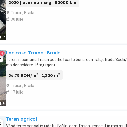
2020 | benzina + cng | 80000 km
Traian, Braila
30 iulie
9
Loc casa Traian -Braila
4
Teren in comuna Traian pozitie foarte buna-centrala,strada Scolii
mp,deschidere 16m,urgent
2
2
56,78 RON/m
| 1,200 m
Traian, Braila
17 iulie
4
Teren agricol
Vând teren agricol în județul Brăila, com Traian. Impartit în mai mul