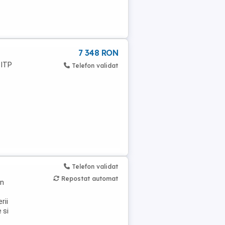
7 348 RON
 ITP
Telefon validat
Telefon validat
Repostat automat
in
rii
 si