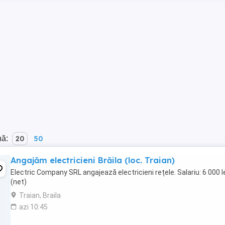
nă:
20
50
Angajăm electricieni Brăila (loc. Traian)
Electric Company SRL angajează electricieni rețele. Salariu: 6 000 l
(net)
Traian, Braila
azi 10:45