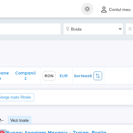
ane
Companii
RON
EUR
Sortează
Contul meu
2
oane
Companii
RON
EUR
Sortează
0
2
terge toate filtrele
e
–
Vezi toate
Bunge: Angajam Mecanic - Traian, Braila