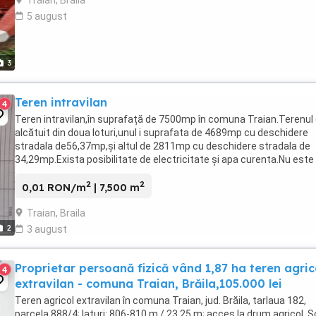
Traian, Braila
5 august
3
Teren intravilan
4
Teren intravilan,în suprafață de 7500mp în comuna Traian.Terenul
alcătuit din doua loturi,unul i suprafata de 4689mp cu deschidere
stradala de56,37mp,și altul de 2811mp cu deschidere stradala de
34,29mp.Exista posibilitate de electricitate și apa curenta.Nu este
construcție pe teren.PRET 8 EURO ...
2
2
0,01 RON/m
| 7,500 m
Traian, Braila
2
3 august
Proprietar persoană fizică vând 1,87 ha teren agric
4
extravilan - comuna Traian, Brăila,105.000 lei
Teren agricol extravilan în comuna Traian, jud. Brăila, tarlaua 182,
parcela 888/4; laturi: 806-810 m / 23,25 m; acces la drum agricol. S