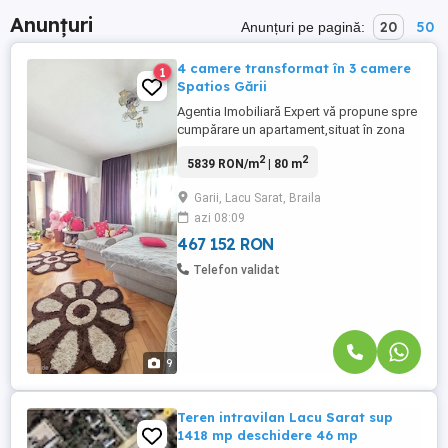
Anunțuri
20
50
Anunțuri pe pagină:
4 camere transformat în 3 camere
1
Spatios Gării
Agentia Imobiliară Expert vă propune spre
cumpărare un apartament,situat în zona
de interes,G-ral Eremia Grigorescu-Gara.
2
2
5839 RON/m
| 80 m
Este vorba despre un apartament cu 4
camere confort 1, transformat in 3 camere
Garii, Lacu Sarat, Braila
decomandate cu doua bai, poziționat la
azi 08:09
etajul 3 într-un bloc cu 4 etaje.Imobilul
dispune de o ...
467 152 RON
Telefon validat
9
Teren intravilan Lacu Sarat sup
1418 mp deschidere 46 mp