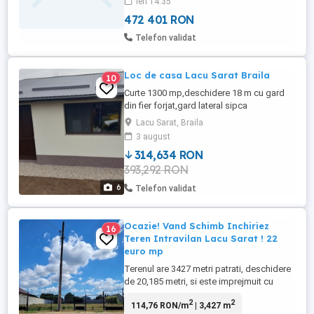
ieri 14:35
472 401 RON
Telefon validat
Loc de casa Lacu Sarat Braila
10
Curte 1300 mp,deschidere 18 m cu gard
din fier forjat,gard lateral sipca
metalica(30m liniar) si plasa
Lacu Sarat, Braila
bordurata(32m liniar), apa in curte,curent
3 august
electric 380 v,magazie 6x4 acoperis
314,634 RON
lindab,usa si geam termopan,la exterior
393,292 RON
polistiren 100mm,pomi fructiferi si vie in
gradina.
6
Telefon validat
Ocazie! Vand Schimb Inchiriez
16
Teren Intravilan Lacu Sarat ! 22
euro mp
Terenul are 3427 metri patrati, deschidere
de 20,185 metri, si este imprejmuit cu
garduri bune si porti noi. Are drum de
2
2
114,76 RON/m
| 3,427 m
acces foarte bun si toate utilitatile (camin