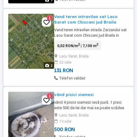
1
euro ...
Vand teren intravilan sat Lacu
1
Sarat com Chiscani jud Braila
Vand teren intravilan strada Zarzarului sat
Lacu Sarat com Chiscani jud Braila in
suprafata de 7100 mp , utilitati gaze,
2
2
0,02 RON/m
| 7,100 m
energie electrica , apa-canal. Pret 25 euro
mp pentru lotul intreg. tel :
Lacu Sarat, Braila
22 iulie
2
131 RON
Telefon validat
vând pisici siamezi
1
vând 4 pisici siamezi rasă pură. 1 pisic
este 500 de lei dar mai se poate scădea
din preț până în 400 de lei
Lacu Sarat, Braila
13 iulie
500 RON