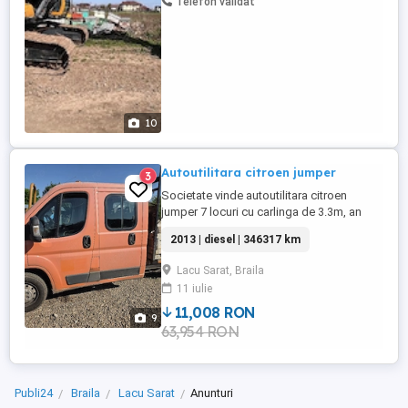
Telefon validat
10
Autoutilitara citroen jumper
3
Societate vinde autoutilitara citroen
jumper 7 locuri cu carlinga de 3.3m, an
2013, km 346317 km. Masina este dotata
2013 | diesel | 346317 km
cu lift marca Dolandia , cauciucuri 80%, ac.
Pretul este cu tva inclus. Se emite factura.
Lacu Sarat, Braila
11 iulie
11,008 RON
9
63,954 RON
Publi24
Braila
Lacu Sarat
Anunturi