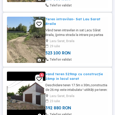
Telefon validat
Teren intravilan- Sat Lau Sarat
Braila
Vând teren intravilan in sat Lacu Sărat
Braila, (prima strada la intrare pe partea
dreaptă) Suprafața de 5000 m2 ( 32 m
Lacu Sarat, Braila
deschidere și 160 m lungime) Pretul este
29 iulie
de 20 euro m2
523 100 RON
Telefon validat
4
vand teren 529mp cu construcție
4
26mp in lacul sarat
Deschidere teren 17.5m x 30m,constructia
de 26 mp este intabulata ! utilități pe teren:
-apa potabilă cu camin si apometru -
Lacu Sarat, Braila
canalizare 2024 -curent 220 v plus panouri
23 iulie
fotovoltaice de 3 kw cu invertor de 5kw +
392 880 RON
dosar prosumator -gaze trase cu tot cu
instalația interioară Prețul este fix 75 mii
Telefon validat