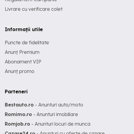
Livrare cu verificare colet
Informații utile
Puncte de fidelitate
Anunț Premium
Abonament VIP
Anunț promo
Parteneri
Bestauto.ro
- Anunturi auto/moto
Romimo.ro
- Anunturi imobiliare
Romjob.ro
- Anunturi locuri de munca
Cazare24.ro
- Anunturi cu oferte de cazare