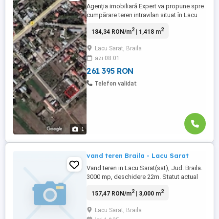
Agenția imobiliară Expert va propune spre
cumpărare teren intravilan situat în Lacu
Sarat pe strada Dudului Suprafata 1418
2
2
184,34 RON/m
| 1,418 m
mp , Deschidere 46 mp Pe teren se afla o
constructie anexa de 333 mp utilizabila
Lacu Sarat, Braila
Utilitati în apropiere Comision 2%
azi 08:01
261 395 RON
Telefon validat
1
vand teren Braila - Lacu Sarat
Vand teren in Lacu Sarat(sat), Jud. Braila.
3000 mp, deschidere 22m. Statut actual
este teren agricol. constructii deja in
2
2
157,47 RON/m
| 3,000 m
vecinatate, utilitati in apropiere.
Lacu Sarat, Braila