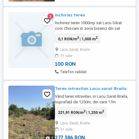
inchiriez teren
2
închiriez teren 1000mp sat Lacu Sărat
com Chiscani in zona biserici din sat
terenul are împrejmuire si utilitati bun
2
2
0,1 RON/m
| 1,000 m
pentru cultivat legume sau altă folosintă.
Lacu Sarat, Braila
31 iulie
100 RON
Telefon validat
Teren intravilan Lacu sarat Braila
Vând teren intravilan, in Lacu Sarat-Braila,
suprafață de 1250m, din care 17m
deschidere, stâlp de curent în fața porții,
2
2
221,91 RON/m
| 1,250 m
apa și gazele pe partea cu locul,
canalizarea pe strada, drumul urmează să
Lacu Sarat, Braila
fie asfaltat. Terenul este liber, fără
31 iulie
construcții pe el. Actele sunt in regula.
277 386 RON
2