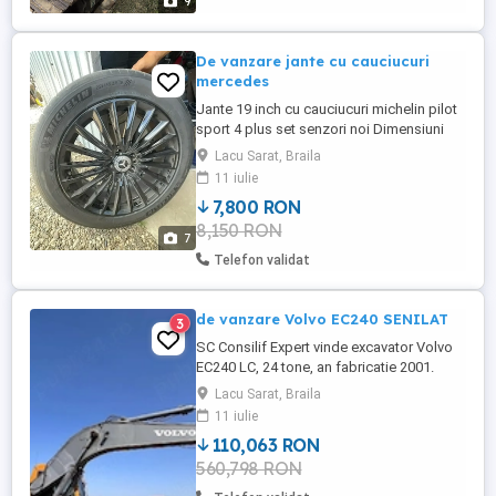
9
De vanzare jante cu cauciucuri
mercedes
Jante 19 inch cu cauciucuri michelin pilot
sport 4 plus set senzori noi Dimensiuni
285/40R19x2buc 255/45R19x2buc
Lacu Sarat, Braila
Cauciucuri rulate 800km Detin facturi jante
11 iulie
+cauciucuri MAI 2026 achizitie. Se poate
7,800 RON
emite si factura. Pretul este cu TVA inclus
8,150 RON
7
Telefon validat
de vanzare Volvo EC240 SENILAT
3
SC Consilif Expert vinde excavator Volvo
EC240 LC, 24 tone, an fabricatie 2001.
Excavatorul functioneaza perfect, fara
Lacu Sarat, Braila
scurgeri. Are cupa de sapat de 1.2
11 iulie
mc.,brat 12 m lungime. Schimb si cu
110,063 RON
buldoexcavator Se emite factura
560,798 RON