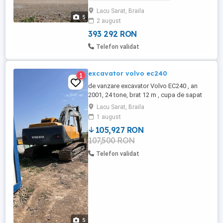
de apa cu apometru electronic in curte,
Lacu Sarat, Braila
canalizare la poarta, stalp cu electricitate
5
2 august
la poarta, teava de gaze la un metru de
gard). Terenul ...
393 292 RON
Telefon validat
excavator volvo ec240
1
de vanzare excavator Volvo EC240 , an
2001, 24 tone, brat 12 m , cupa de sapat
1.6mc. Se emite factura .
Lacu Sarat, Braila
1 august
105,927 RON
107,500 RON
Telefon validat
5