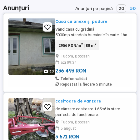
Anunțuri
20
50
Anunțuri pe pagină:
Casa cu anexe și padure
Vând casa cu grădină
5000mp.standola.bucatarie în curte. 1ha
padure.5000mp extravilan arabil
2
2
2956 RON/m
| 80 m
Tudora, Botosani
azi 09:34
236 493 RON
10
Telefon validat
Repostat la fiecare 5 minute
cositoare de vanzare
de vânzare cositoare 1.65m! in stare
perfecta de funcționare.
Tudora, Botosani
5 august
3 671 RON