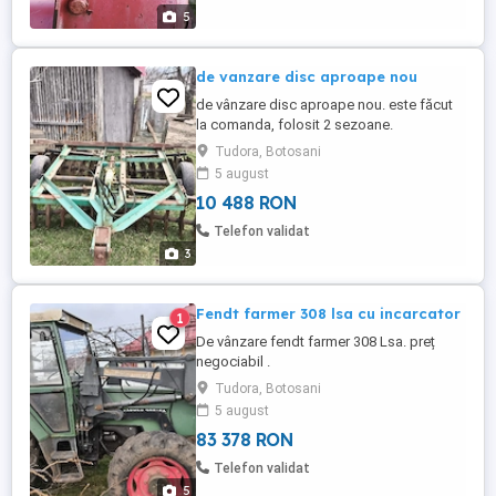
5
de vanzare disc aproape nou
de vânzare disc aproape nou. este făcut
la comanda, folosit 2 sezoane.
Tudora, Botosani
5 august
10 488 RON
Telefon validat
3
Fendt farmer 308 lsa cu incarcator
1
De vânzare fendt farmer 308 Lsa. preț
negociabil .
Tudora, Botosani
5 august
83 378 RON
Telefon validat
5