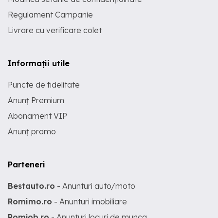
Regulament Campanie
Livrare cu verificare colet
Informații utile
Puncte de fidelitate
Anunț Premium
Abonament VIP
Anunț promo
Parteneri
Bestauto.ro
- Anunturi auto/moto
Romimo.ro
- Anunturi imobiliare
Romjob.ro
- Anunturi locuri de munca