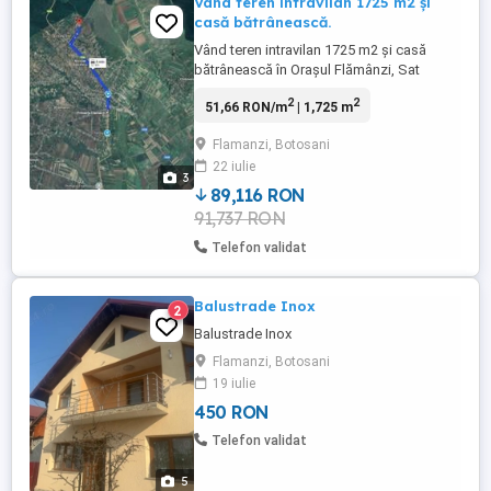
Vând teren intravilan 1725 m2 și
casă bătrânească.
Vând teren intravilan 1725 m2 și casă
bătrânească în Orașul Flămânzi, Sat
Nicolae Bălcescu (Tamba). Grădina are
2
2
51,66 RON/m
| 1,725 m
pomi fructiferi și sol fertil, potrivit pentru
agricultură sau grădinărit. Prețul este ușor
Flamanzi, Botosani
negociabil! Telefon Costache TORODOC -
22 iulie
Trimiteți mesaj privat!
3
89,116 RON
91,737 RON
Telefon validat
Balustrade Inox
2
Balustrade Inox
Flamanzi, Botosani
19 iulie
450 RON
Telefon validat
5