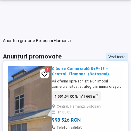
Anunturi gratuite Botosani Flamanzi
Anunțuri promovate
Vezi toate
Clădire Comercială S+P+1E –
2
Central, Flamanzi (Botosani)
Vă oferim spre achiziție un imobil
comercial situat strategic în inima orașului
Flămânzi, pe Strada Primăriei, nr. 14, jud.
2
2
1 501,54 RON/m
| 665 m
Botosani. Proprietatea reprezintă o
investiție sigură datorită amplasamentului
Central, Flamanzi, Botosani
său privilegiat, într-o zonă cu flux pietonal
ieri 05:05
ridicat și acces auto facil, în imediata
proximitate ...
998 526 RON
Telefon validat