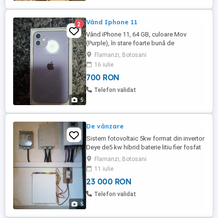
Vând Iphone 11
2
Vând iPhone 11, 64 GB, culoare Mov
(Purple), în stare foarte bună de
funcționare. Telefonul arată bine, cu urme
Flamanzi, Botosani
normale de utilizare, iar ecranul și
16 iulie
camerele par intacte din fotografii. Se
700 RON
livrează în cutia originală, exact cum se
vede în poze. Specificații: Capacitate: 64
Telefon validat
GB Ecran Liquid Retina ...
5
De vânzare
Sistem fotovoltaic 5kw format din invertor
Deye de5 kw hibrid baterie litiu fier fosfat
și 12 panouri fotovoltaice de 380wati kitul
Flamanzi, Botosani
este nou detalii la telefon
11 iulie
23 000 RON
Telefon validat
5