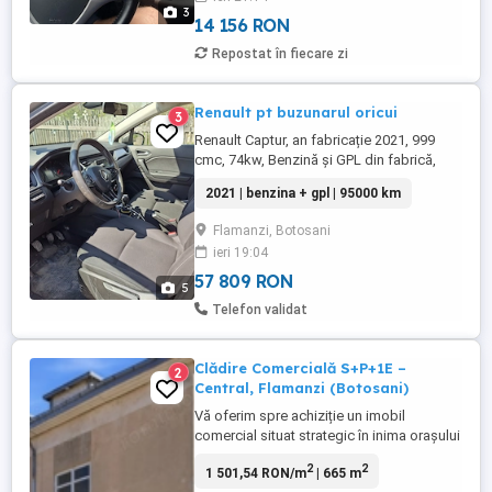
3
14 156 RON
Repostat în fiecare zi
Renault pt buzunarul oricui
3
Renault Captur, an fabricație 2021, 999
cmc, 74kw, Benzină și GPL din fabrică,
unic proprietar, AC, pilot automat, senzori
2021 | benzina + gpl | 95000 km
parcare, cârlig remorcare omologat,
oglinzi electrice și încălzite, asistență la
Flamanzi, Botosani
plecarea din rampă, un autoturism care
ieri 19:04
ține la bugetul familiei, consum 6,5% GPL
extraurban.
57 809 RON
5
Telefon validat
Clădire Comercială S+P+1E –
2
Central, Flamanzi (Botosani)
Vă oferim spre achiziție un imobil
comercial situat strategic în inima orașului
Flămânzi, pe Strada Primăriei, nr. 14, jud.
2
2
1 501,54 RON/m
| 665 m
Botosani. Proprietatea reprezintă o