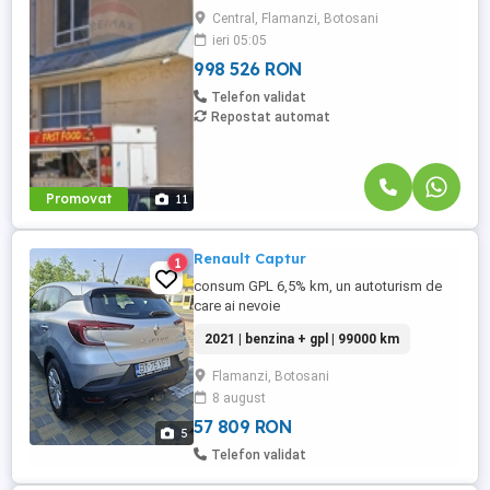
investiție sigură datorită amplasamentului
Central, Flamanzi, Botosani
său privilegiat, într-o zonă cu flux pietonal
ieri 05:05
ridicat și acces auto facil, în imediata
proximitate ...
998 526 RON
Telefon validat
Repostat automat
Promovat
11
Renault Captur
1
consum GPL 6,5% km, un autoturism de
care ai nevoie
2021 | benzina + gpl | 99000 km
Flamanzi, Botosani
8 august
57 809 RON
5
Telefon validat