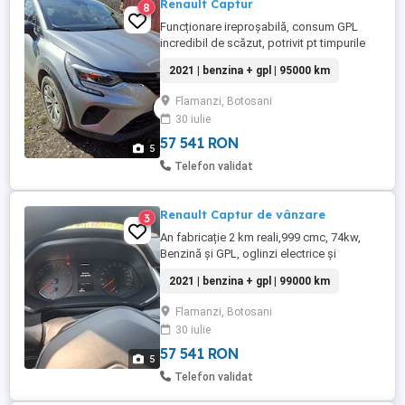
Renault Captur
8
Funcționare ireproșabilă, consum GPL
incredibil de scăzut, potrivit pt timpurile
actuale, oglinzi electrice și încălzite,
2021 | benzina + gpl | 95000 km
geamuri electrice față și spate, cârlig
remorcare, 999 cmc, 74 kw, mai multe
Flamanzi, Botosani
detalii la telefon
30 iulie
57 541 RON
5
Telefon validat
Renault Captur de vânzare
3
An fabricație 2 km reali,999 cmc, 74kw,
Benzină și GPL, oglinzi electrice și
încălzite, geamuri electrice față și spate,
2021 | benzina + gpl | 99000 km
cârlig remorcare omologat, AC funcțional,
pilot automat, limitator de viteză, asistență
Flamanzi, Botosani
la plecarea din rampă, senzori parcare
30 iulie
spate, mașina nu necesită nici o investiție
financiară, ...
57 541 RON
5
Telefon validat