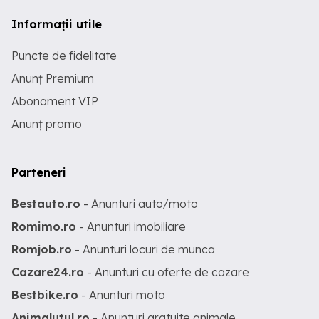
Informații utile
Puncte de fidelitate
Anunț Premium
Abonament VIP
Anunț promo
Parteneri
Bestauto.ro
- Anunturi auto/moto
Romimo.ro
- Anunturi imobiliare
Romjob.ro
- Anunturi locuri de munca
Cazare24.ro
- Anunturi cu oferte de cazare
Bestbike.ro
- Anunturi moto
Animalutul.ro
- Anunturi gratuite animale