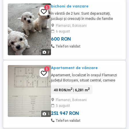
bichoni de vanzare
1
în vârstă de 2 luni. Sunt deparazitați,
jucăuși și crescuți în mediu de familie
Pentru mai multe detalii și fotografii, vă
Flamanzi, Botosani
rog să mă contactați în privat.
6 august
600 RON
Telefon validat
2
Apartament de vânzare
1
Apartament, localizat în orașul Flamanzi
județul Botoșani, situat central, camere
mari, sufragerie și bucătărie spațioasă, ,
2
2
40 RON/m
| 6,281 m
două băi. Prețul este negociabil, la fața
locului.
Flamanzi, Botosani
5 august
251 947 RON
1
Telefon validat