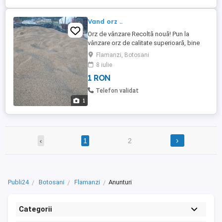
Vand orz ..
Orz de vânzare Recoltă nouă! Pun la
vânzare orz de calitate superioară, bine
păstrat. Potrivit pentru furaj, ferme și
Flamanzi, Botosani
gospodării. Cantitate disponbilă după
8 iulie
necesități Seriozitate și promptitudine
1 RON
Pentru informații , contactați-mă în privat
sau la telefon.
Telefon validat
1
›
‹
1
2
Publi24
Botosani
Flamanzi
Anunturi
Categorii