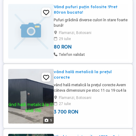
Vând pufuri puțin folosite !Pret
80ron bucata!
Pufuri grădină diverse culori în stare foarte
bună!
Flamanzi, Botosani
29 iulie
80 RON
Telefon validat
vând hală metalică la prețul
corecte
vând hală metalică la prețul corecte Avem
câteva dimensiuni pe stoc 11 cu 19 cu4 la
streașină 8 cu 35 cu patru la streașină 14
Flamanzi, Botosani
cu 45 cu la streașină mai multe detalii la
27 iulie
număr de telefon
3 700 RON
5