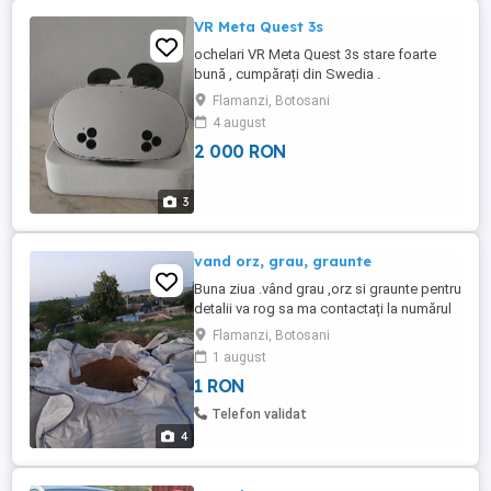
VR Meta Quest 3s
ochelari VR Meta Quest 3s stare foarte
bună , cumpărați din Swedia .
Flamanzi, Botosani
4 august
2 000 RON
3
vand orz, grau, graunte
Buna ziua .vând grau ,orz si graunte pentru
detalii va rog sa ma contactați la numărul
de telefon
Flamanzi, Botosani
1 august
1 RON
Telefon validat
4