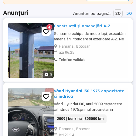
Anunțuri
20
50
Anunțuri pe pagină:
Construcții și amenajări A-Z
4
Suntem o echipa de meseriași, executăm
amenajări interioare și exterioare A-Z. Ne
ocupam cu constructii de case, turnam
Flamanzi, Botosani
fundatii, facem cofraje si lucrari de
azi 06:25
zidarie. Izolam case, facem placari cu
Telefon validat
polistiren si lucrari din rigips. Facem
amenajari interioare, finisaje interioare,
montam gresie si faianta, ...
5
Vând Hyundai i30 1975 capacitate
cilindrică
Vând Hyundai i30, anul 2009,capacitate
cilindrică 1975,primul proprietar în
România. Preț 2700 negociabil. Pentru mai
2009 | benzina | 305000 km
multe detalii sunați la
Flamanzi, Botosani
ieri 21:14