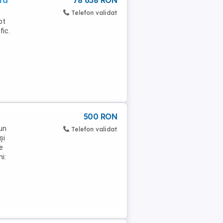
Telefon validat
ot
fic.
500 RON
 un
Telefon validat
și
e
i: