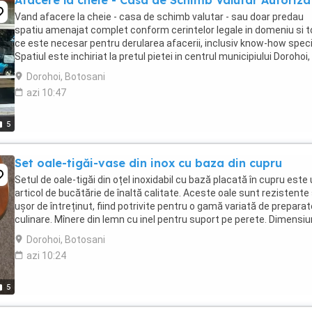
Vand afacere la cheie - casa de schimb valutar - sau doar predau
spatiu amenajat complet conform cerintelor legale in domeniu si t
ce este necesar pentru derularea afacerii, inclusiv know-how speci
Spatiul este inchiriat la pretul pietei in centrul municipiului Dorohoi,
zona 0, cel mai bun vad ...
Dorohoi, Botosani
azi 10:47
5
Set oale-tigăi-vase din inox cu baza din cupru
Setul de oale-tigăi din oțel inoxidabil cu bază placată în cupru este
articol de bucătărie de înaltă calitate. Aceste oale sunt rezistente 
ușor de întreținut, fiind potrivite pentru o gamă variată de preparat
culinare. Mînere din lemn cu inel pentru suport pe perete. Dimensiun
Diametrul interior ...
Dorohoi, Botosani
azi 10:24
5