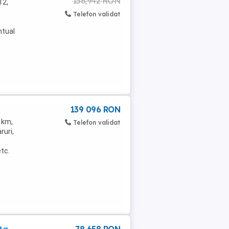
156,942 RON
12,
Telefon validat
ntual
139 096 RON
 km,
Telefon validat
ruri,
tc.
ta
78 658 RON