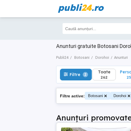
publi
24
.ro
Toate
Perso
Filtre
2
262
257
Anunturi gratuite Botosani Doro
Publi24
Botosani
Dorohoi
Anunturi
Toate
Pers
Filtre
2
262
25
Filtre active:
Botosani
Dorohoi
Anunțuri promovat