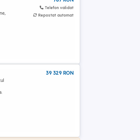
Telefon validat
ne,
Repostat automat
39 329 RON
tul
,
a.