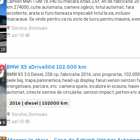
Camion Man TGM 18.340 cu macara Atlas 2,6t. An de fabricatie 20
km 274000, cutie automata, camere oglinzi, totul automat, fara
accidente, arata si functioneaza impecabil totul la ea, inclusiv
macaraua. Se vinde pentru ca nu este de lucru pentru masina, eve
schimb cu autobasculanta sau camioneta ...
Dorohoi, Botosani
azi 10:48
10
BMW X5 xDrive30d 102.000 km
6
BMW X5 3.0 Diesel, 258 cp, fabricatie 2016, unic proprietar, 102.000
piele bej, trapa panoramica, head-up display, faruri xenon senzori fa
stergatoare, parcare, etc. camera spate, incalzire in scaune, haion
automat, citeste semne de circulatie, senzori impact, pietoni etc e
Masina arata ...
2016 | diesel | 102000 km
Dorohoi, Botosani
azi 10:48
8
Afacere la cheie - Casa de Schimb Valutar Autoriza