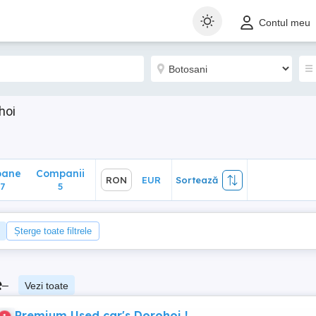
ane
Companii
RON
EUR
Sortează
Contul meu
5
hoi
oane
Companii
RON
EUR
Sortează
7
5
Șterge toate filtrele
e
–
Vezi toate
Premium Used car's Dorohoi !