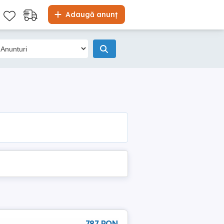
Adaugă anunț
787 RON