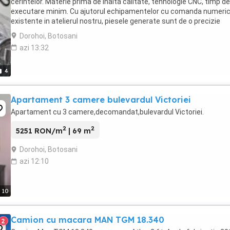
cerintelor. Materie prima de inalta calitate, tehnologie CNC, timp de
executare minim. Cu ajutorul echipamentelor cu comanda numeri
existente in atelierul nostru, piesele generate sunt de o precizie
maxima. Documente fiscale si garantie ...
Dorohoi, Botosani
azi 13:32
4
Apartament 3 camere bulevardul Victoriei
Apartament cu 3 camere,decomandat,bulevardul Victoriei.
2
2
5251 RON/m
| 69 m
Dorohoi, Botosani
azi 12:10
10
Camion cu macara MAN TGM 18.340
2