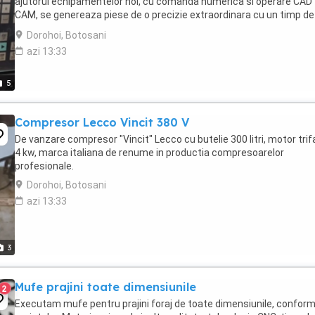
ajutorul echipamentelor noi, cu comanda numerica si operare CAD
CAM, se genereaza piese de o precizie extraordinara cu un timp de
executie extrem de scazut. Atelierul ...
Dorohoi, Botosani
azi 13:33
5
Compresor Lecco Vincit 380 V
De vanzare compresor "Vincit" Lecco cu butelie 300 litri, motor tri
4 kw, marca italiana de renume in productia compresoarelor
profesionale.
Dorohoi, Botosani
azi 13:33
3
Mufe prajini toate dimensiunile
2
Executam mufe pentru prajini foraj de toate dimensiunile, confor