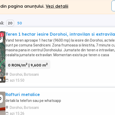
 din pagina anunțului.
Vezi detalii
nă:
20
50
Teren 1 hectar iesire Dorohoi, intravilan si extravil
1
Vand teren aproape 1 hectar (9600 mp) la iesire din Dorohoi, actele
sunt pe comuna Sendriceni. Zona frumoasa si linistita, 7 minute c
masina pana in centrul Dorohoiului. Jumatate din teren e intravilan,
cealalta jumatate extravilan. Momentan exista pe teren o casa
batraneasca semi-locuibila, fantana, ...
2
2
0 RON/m
| 9,600 m
Dorohoi, Botosani
3
azi 15:50
Rafturi metalice
detalii la telefon sau pe whatsapp
Dorohoi, Botosani
azi 15:26