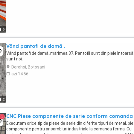
5
Vând pantofi de damă .
Vând pantofi de damă ,mărimea 37. Pantofii sunt din piele întoarsă 
sunt noi.
Dorohoi, Botosani
azi 14:56
2
CNC Piese componente de serie conform comanda
1
Executam orice tip de piese de serie din diferite tipuri de metal, pi
componente pentru ansambluri industriale la comanda ferma. Cu