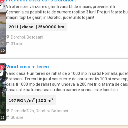
1
Vă ofer spre vânzare o gamă variată de mașini, proveniență
Germania,cu posibilitate de numere roșii pe 3 luni! Prețuri foarte bu
mașini top! Le găsiți în Dorohoi, judetul Botoșani!
2011 | diesel | 2560000 km
Dorohoi, Botosani
31 iulie
10
Vand casa + teren
16
Vand casa + un teren de rahat de o 1000 mp in satul Pomarla, jude
Botosani. Terenul in jurul casei este de aproximativ 100 si ceva mp
ceilalti 1000 mp de rahat sunt undeva la 200 metri diatanta de cas
Casa este batraneasca cu doua camere si inca este locuibila.
2
2
197 RON/m
| 200 m
Pomarla%2b, Dorohoi, Botosani
30 iulie
15