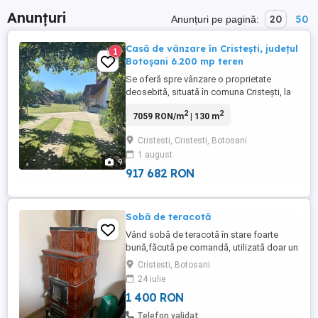
Anunțuri
20
50
Anunțuri pe pagină:
Casă de vânzare în Cristești, județul
1
Botoșani 6.200 mp teren
Se oferă spre vânzare o proprietate
deosebită, situată în comuna Cristești, la
doar câteva minute de municipiul
2
2
7059 RON/m
| 130 m
Botoșani, cu acces direct din șosea
asfaltată și acces facil către oraș.
Cristesti, Cristesti, Botosani
Proprietatea dispune de un teren generos
1 august
de 6.200 mp, pe care se află o casă cu
9
suprafața de 130 mp, bine întreținută, ...
917 682 RON
Sobă de teracotă
Vând sobă de teracotă în stare foarte
bună,făcută pe comandă, utilizată doar un
singur sezon de iarnă. Funcționează
Cristesti, Botosani
impecabil, încălzește foarte bine și
24 iulie
păstrează căldura pentru mult timp. Este
1 400 RON
realizată din teracotă de calitate, cu un
design clasic și elegant, potrivită atât
Telefon validat