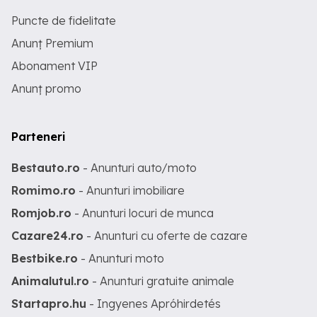
Puncte de fidelitate
Anunț Premium
Abonament VIP
Anunț promo
Parteneri
Bestauto.ro
- Anunturi auto/moto
Romimo.ro
- Anunturi imobiliare
Romjob.ro
- Anunturi locuri de munca
Cazare24.ro
- Anunturi cu oferte de cazare
Bestbike.ro
- Anunturi moto
Animalutul.ro
- Anunturi gratuite animale
Startapro.hu
- Ingyenes Apróhirdetés