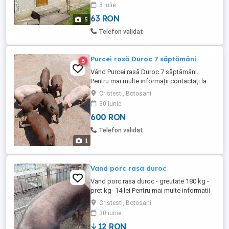
8 iulie
935mp la preț de 15 euro ușor neg.
poze....
63 RON
5
Telefon validat
Purcei rasă Duroc 7 săptămâni
3
Vând Purcei rasă Duroc 7 săptămâni.
Pentru mai multe informații contactați la
numărul de telefon din anunț.
Cristesti, Botosani
30 iunie
600 RON
Telefon validat
1
Vand porc rasa duroc
Vand porc rasa duroc - greutate 180 kg -
pret kg- 14 lei Pentru mai multe informatii
apelati la numarul de telefon din anunt:
Cristesti, Botosani
30 iunie
12 RON