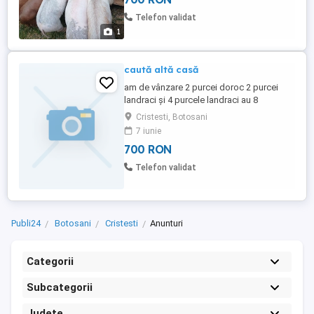
Telefon validat
1
caută altă casă
am de vânzare 2 purcei doroc 2 purcei
landraci și 4 purcele landraci au 8
săptămni sunt castrați sunt vaccinați făcut
Cristesti, Botosani
fer înțarcați mâncăcioși
7 iunie
700 RON
Telefon validat
Publi24
Botosani
Cristesti
Anunturi
Categorii
Subcategorii
Județe