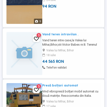
24 iulie
94 RON
5
Vand teren intravilan .
3
Vand teren intre case,la Valea lui
Mihai,Bihor,str.Victor Babes nr.8. Terenul
are 1000 mp,front stradal 50 m,apa si
Valea lui Mihai, Bihor
curentul electric este la strada in fata
18 iulie
terenului.Pe teren este construit o magazie
44 565 RON
pentru unelte de 12 mp,din caramida
,acoperit.Pe teren a fost vita de vie,acum
Telefon validat
in paragina.
Presă bolțari automat
3
Vind vibropresă bolțari mobil automat cu
două matrițe. Resocometa din Italia.
Produce 4.000-5.000 pe zi. Preți 18.000
Valea lui Mihai, Bihor
euro Tel.
17 iulie