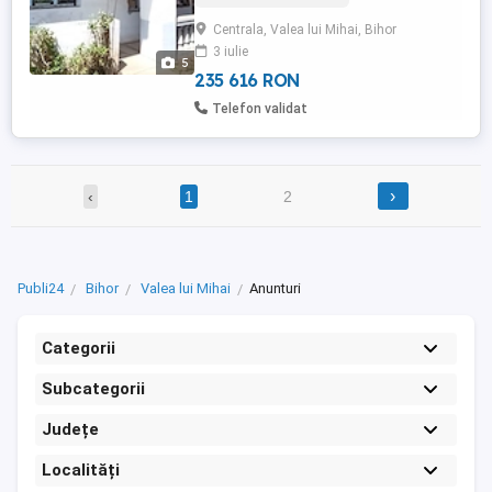
în curte cu Centrul multicultural Gizella.
Centrala, Valea lui Mihai, Bihor
Geamurile și ușa de intrare sunt schimbate
3 iulie
cu termopan performat și jaluzele
5
electrice la dormitor. ...
235 616 RON
Telefon validat
›
‹
1
2
Publi24
Bihor
Valea lui Mihai
Anunturi
Categorii
Subcategorii
Județe
Localități