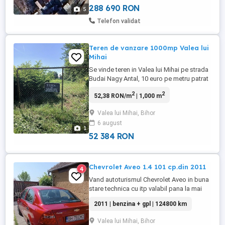
sunt la zi și în regulă. ...
288 690 RON
5
Telefon validat
Teren de vanzare 1000mp Valea lui
Mihai
Se vinde teren in Valea lui Mihai pe strada
Budai Nagy Antal, 10 euro pe metru patrat
negociabil Eladó telek Érmihályfalván, a
2
2
52,38 RON/m
| 1,000 m
Budai Nagy Antal utcában, 10 euró
négyzetméter, alkuképes áron. 1000 metri
Valea lui Mihai, Bihor
patati 1000 négyzetméter
6 august
1
52 384 RON
Chevrolet Aveo 1.4 101 cp.din 2011
4
Vand autoturismul Chevrolet Aveo in buna
stare technica cu itp valabil pana la mai
2027.Gpl tomasetto montat in 2021
2011 | benzina + gpl | 124800 km
Valea lui Mihai, Bihor