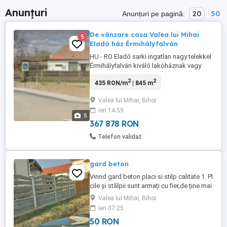
Anunțuri
20
50
Anunțuri pe pagină:
De vânzare casa Valea lui Mihai
5
Eladó ház Érmihályfalván
HU - RO Eladó sarki ingatlan nagy telekkel
Érmihályfalván kiváló lakóháznak vagy
üzlethelyiségnek Közvetlenül a
2
2
435 RON/m
| 845 m
tulajdonostól, 845 m -es tágas telken,
sarki fekvésű ingatlan eladó Érmihályfalva
Valea lui Mihai, Bihor
egyik frekventált részén, közel a
ieri 14:59
központhoz. Aszfaltos út, jó láthatóság,
5
könnyű parkolás ...
367 878 RON
Telefon validat
gard beton
Vinnd gard beton placi si stilp calitate 1. Pl
cile și stălpii sunt armați cu fier,de ține mai
multe modele de garduri din plăci de
Valea lui Mihai, Bihor
beton.
ieri 07:25
50 RON