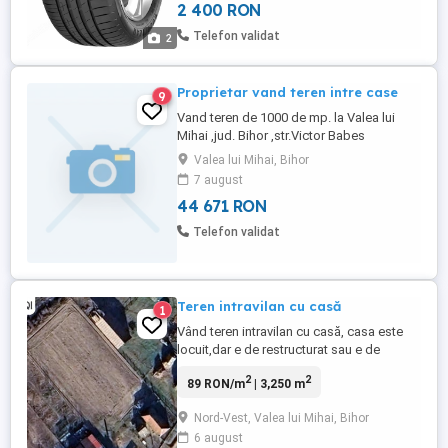
2 400 RON
predare personala in Valea lui Mihai Bihor
si imprejurimi in limita a 60 km Bihor, ...
Telefon validat
2
Proprietar vand teren intre case
9
Vand teren de 1000 de mp. la Valea lui
Mihai ,jud. Bihor ,str.Victor Babes
nr.8.,front stradal 50 de m,apa si curentul
Valea lui Mihai, Bihor
electric este in fata terenului la strada.
7 august
44 671 RON
Telefon validat
Teren intravilan cu casă
1
Vând teren intravilan cu casă, casa este
locuit,dar e de restructurat sau e de
refăcut. Terenul are 3250 metri pătrați.
2
2
89 RON/m
| 3,250 m
Este deja canalizare și apa curentă a
orașului. Este și curent electric. Gazul se
Nord-Vest, Valea lui Mihai, Bihor
află aproape, dar nu este conectat.
6 august
Suprafața la stradă cca 28 metri. Actele