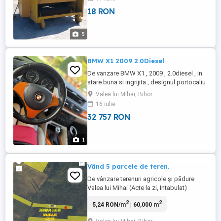
18 RON
5
BMW X1 2009 2.0Diesel
De vanzare BMW X1 , 2009 , 2.0diesel , in
stare buna si ingrijita , designul portocaliu
a fost facuta personalizata , treapa ,
Valea lui Mihai, Bihor
incalzire in scaun , AC, Start/Stop , km
16 iulie
264000 etc. Mai multe detalii in privat
32 757 RON
0742958858
1
Vând 5 parcele de teren.
De vânzare terenuri agricole și pădure
Valea lui Mihai (Acte la zi, Intabulat)
Descriere: Oportunitate de investiție în
2
2
5,24 RON/m
| 60,000 m
Valea lui Mihai (județul Bihor). Se vând
parcele de teren complet plane, cu drum