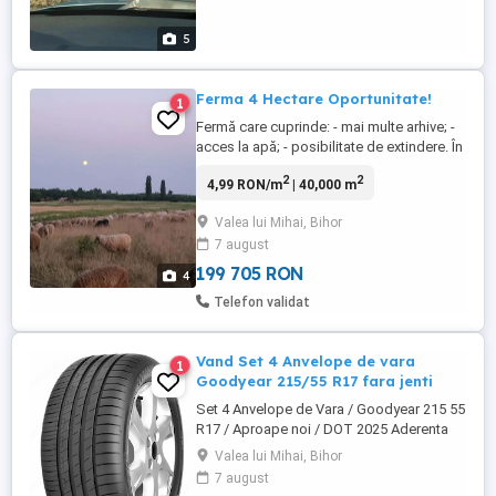
5
Ferma 4 Hectare Oportunitate!
1
Fermă care cuprinde: - mai multe arhive; -
acces la apă; - posibilitate de extindere. În
schimb, ce NU cuprinde: - curent. Pentru
2
2
4,99 RON/m
| 40,000 m
mai multe detalii, trimiteți mesaj scris!
Prețul este ușor negociabil.
Valea lui Mihai, Bihor
7 august
199 705 RON
4
Telefon validat
Vand Set 4 Anvelope de vara
1
Goodyear 215/55 R17 fara jenti
Set 4 Anvelope de Vara / Goodyear 215 55
R17 / Aproape noi / DOT 2025 Aderenta
pe umezeala Clasa A Provin de pe un Ford
Valea lui Mihai, Bihor
Puma Gen E achizitionat in noiembrie 2025
7 august
Au rulat doar 100 km, sunt ca si noi. Doar