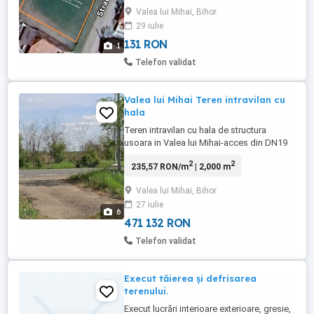
Valea lui Mihai, Bihor
29 iulie
131 RON
1
Telefon validat
Valea lui Mihai Teren intravilan cu
hala
Teren intravilan cu hala de structura
usoara in Valea lui Mihai-acces din DN19
la iesire din Valea lui Mihai spre Carei,
2
2
235,57 RON/m
| 2,000 m
partea stanga intre Centru de achizitii
paleti si Secan-Anvelope. Suprafata teren
Valea lui Mihai, Bihor
2.000 mp, hala 200 mp, front stradal de 20
27 iulie
ml, utilitati curent trifazic, apa.
6
471 132 RON
Telefon validat
Execut tăierea și defrisarea
terenului.
Execut lucrări interioare exterioare, gresie,