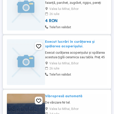
faianță, parchet, zugrăvit, rigips, pereți
despartitori. Și cine este interesat execut
Valea lui Mihai, Bihor
și defrisarea terenului de jarba sau lemne,
26 iulie
tufișuri. Prețul la defrisarea este de 4 lei
4 RON
mp. Depinde de ce este vorba. Se poate
și mai puțin. Depinde despre ce e vorba ...
Telefon validat
Execut lucrări în curățarea și
spălarea acoperișului.
Execut curățarea acoperișului și spălarea
acestuia țiglă ceramica sau tabla. Preț 45
lei mp2 negociabil depinde de înălțime și
Valea lui Mihai, Bihor
de locație. Ma deplasez ori unde în județul
26 iulie
Bihor. Mulțumesc
Telefon validat
Vibropresă automată
De vănzare Nr tel.
Valea lui Mihai, Bihor