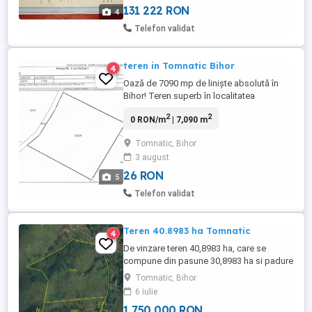
proprietate. Accesul ...
131 222 RON
4
Telefon validat
teren in Tomnatic Bihor
4
Oază de 7090 mp de liniște absolută în
Bihor! Teren superb în localitatea
Tomnatic, fără vecini, cu apă și drum în
2
2
0 RON/m
| 7,090 m
curs de asfaltare Imaginează-ți un loc
unde singurul zgomot pe care îl auzi este
Tomnatic, Bihor
foșnetul frunzelor, pe un domeniu
3 august
generos de 7090 de metri pătrați. Îți
dorești o evadare din agitația ...
26 RON
5
Telefon validat
Teren 40.8983 ha Tomnatic
4
De vinzare teren 40,8983 ha, care se
compune din pasune 30,8983 ha si padure
10 ha (nu face parte din patrimoniul silvic)
Tomnatic, Bihor
in zona Tomnatic ,Zece Hotare
6 iulie
judetul.Bihor. Au inceput lucrarile de
1 750 000 RON
asfaltare a drumului care duce la teren.