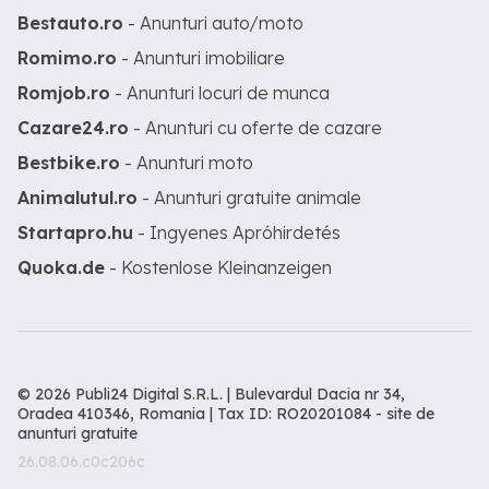
Bestauto.ro
- Anunturi auto/moto
Romimo.ro
- Anunturi imobiliare
Romjob.ro
- Anunturi locuri de munca
Cazare24.ro
- Anunturi cu oferte de cazare
Bestbike.ro
- Anunturi moto
Animalutul.ro
- Anunturi gratuite animale
Startapro.hu
- Ingyenes Apróhirdetés
Quoka.de
- Kostenlose Kleinanzeigen
© 2026 Publi24 Digital S.R.L. | Bulevardul Dacia nr 34,
Oradea 410346, Romania | Tax ID: RO20201084 -
site de
anunturi gratuite
26.08.06.c0c206c