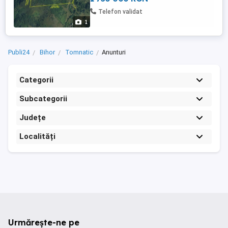
Terenul se preteaza si pentru exploatare
Telefon validat
piatra pentru constructii, calcar, ...
1
Publi24
Bihor
Tomnatic
Anunturi
Categorii
Subcategorii
Județe
Localități
Urmărește-ne pe