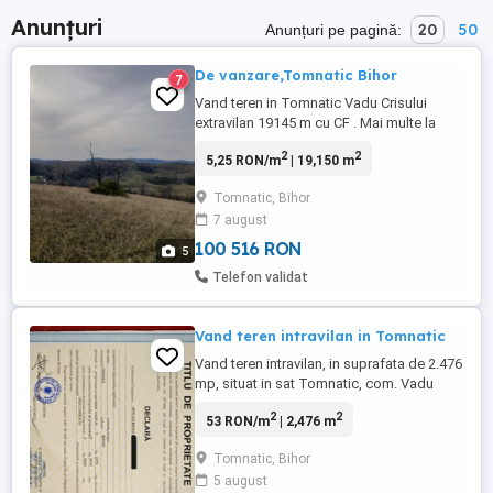
Anunțuri
20
50
Anunțuri pe pagină:
De vanzare,Tomnatic Bihor
7
Vand teren in Tomnatic Vadu Crisului
extravilan 19145 m cu CF . Mai multe la
telefon
2
2
5,25 RON/m
| 19,150 m
Tomnatic, Bihor
7 august
100 516 RON
5
Telefon validat
Vand teren intravilan in Tomnatic
Vand teren intravilan, in suprafata de 2.476
mp, situat in sat Tomnatic, com. Vadu
Crisului, la aproximativ 500 de metri
2
2
53 RON/m
| 2,476 m
distanta fata de Parcul de Aventura din
localitate. La aprox. 100 m distanta de
Tomnatic, Bihor
teren este un izvor cu apa potabila iar
5 august
stalpul de curent este chiar la limita de