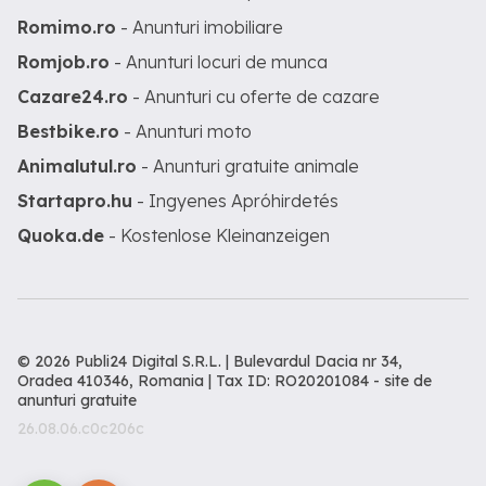
Romimo.ro
- Anunturi imobiliare
Romjob.ro
- Anunturi locuri de munca
Cazare24.ro
- Anunturi cu oferte de cazare
Bestbike.ro
- Anunturi moto
Animalutul.ro
- Anunturi gratuite animale
Startapro.hu
- Ingyenes Apróhirdetés
Quoka.de
- Kostenlose Kleinanzeigen
© 2026 Publi24 Digital S.R.L. | Bulevardul Dacia nr 34,
Oradea 410346, Romania | Tax ID: RO20201084 -
site de
anunturi gratuite
26.08.06.c0c206c