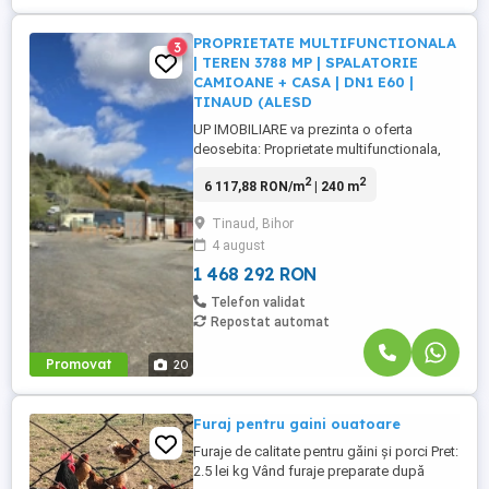
PROPRIETATE MULTIFUNCTIONALA
3
| TEREN 3788 MP | SPALATORIE
CAMIOANE + CASA | DN1 E60 |
TINAUD (ALESD
UP IMOBILIARE va prezinta o oferta
deosebita: Proprietate multifunctionala,
teren 3.788 mp cu spalatorie camioane
2
2
6 117,88 RON/m
| 240 m
auto + casa situat la DN1, in localitatea
Tinaud (Alesd). Oportunitate excelenta de
Tinaud, Bihor
investitie sau dezvoltare, situata strategic
4 august
in Tinaud (Alesd), cu acces direct din DN1
E60, ideala pentru ...
1 468 292 RON
Telefon validat
Repostat automat
Promovat
20
Furaj pentru gaini ouatoare
Furaje de calitate pentru găini și porci Pret:
2.5 lei kg Vând furaje preparate după