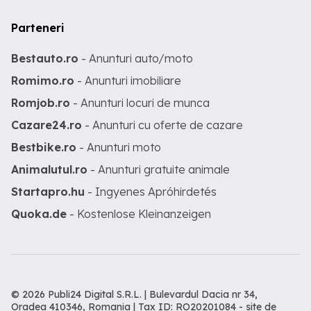
Parteneri
Bestauto.ro
- Anunturi auto/moto
Romimo.ro
- Anunturi imobiliare
Romjob.ro
- Anunturi locuri de munca
Cazare24.ro
- Anunturi cu oferte de cazare
Bestbike.ro
- Anunturi moto
Animalutul.ro
- Anunturi gratuite animale
Startapro.hu
- Ingyenes Apróhirdetés
Quoka.de
- Kostenlose Kleinanzeigen
© 2026 Publi24 Digital S.R.L. | Bulevardul Dacia nr 34,
Oradea 410346, Romania | Tax ID: RO20201084 -
site de