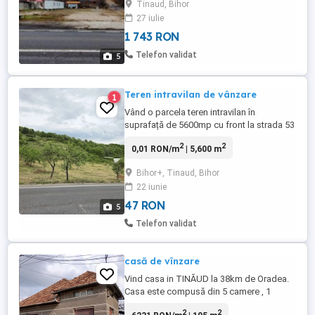
Tinaud, Bihor
Container ca Birou. (curent, clima, internet,
27 iulie
toaleta, baie, iluminat nocturn ext și cam
1 743 RON
de supraveghere).
Telefon validat
5
Teren intravilan de vânzare
1
Vând o parcela teren intravilan în
suprafață de 5600mp cu front la strada 53
metri liniari situat la ieșirea din localitatea
2
2
0,01 RON/m
| 5,600 m
Tinaud pe E60 spre Cluj.
Bihor+, Tinaud, Bihor
22 iunie
47 RON
5
Telefon validat
casă de vînzare
Vind casa in TINĂUD la 38km de Oradea.
Casa este compusă din 5 camere , 1
living,baie, cămară, bucătărie,beci mare, 1
2
2