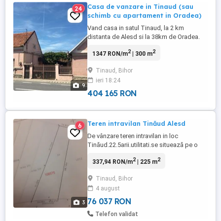
Casa de vanzare in Tinaud (sau
24
schimb cu apartament in Oradea)
Vand casa in satul Tinaud, la 2 km
distanta de Alesd si la 38km de Oradea.
Constructiile goospodariei este compusa
2
2
1347 RON/m
| 300 m
pe 4arii si 56arii de teren. Casa este
compusa din 4camere,1 bucatarie, 1 baiei,
Tinaud, Bihor
3 camari, un beci mare, un grajd si un
ieri 18:24
cotet. Incalzirea este pe teracote( 6buc)
9
Baia are boiler cu lemne ...
404 165 RON
Teren intravilan Tinăud Alesd
6
De vânzare teren intravilan in loc
Tinăud.22.5arii.utilitati.se situează pe o
stradă laterală asfaltata.front stradal
2
2
337,94 RON/m
| 225 m
25m.pret 14 500e.neg
Tinaud, Bihor
4 august
76 037 RON
3
Telefon validat