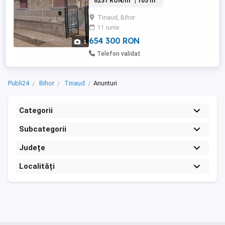
6231 RON/m
| 105 m
garaj și alte anexe . Casa are încălzire
centrală pe lemne, boiler ,apa,canalizare,
Tinaud, Bihor
curent. Casa are 130 m2 utili. Suprafața
11 iunie
totală teren 4500 m2.
654 300 RON
1
Telefon validat
Publi24
Bihor
Tinaud
Anunturi
Categorii
Subcategorii
Județe
Localități