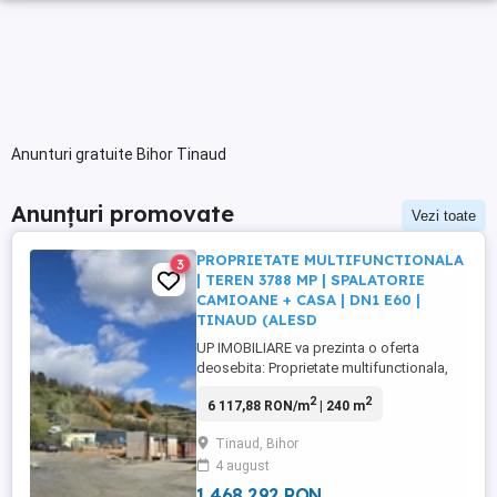
Anunturi gratuite Bihor Tinaud
Anunțuri promovate
Vezi toate
PROPRIETATE MULTIFUNCTIONALA
3
| TEREN 3788 MP | SPALATORIE
CAMIOANE + CASA | DN1 E60 |
TINAUD (ALESD
UP IMOBILIARE va prezinta o oferta
deosebita: Proprietate multifunctionala,
teren 3.788 mp cu spalatorie camioane
2
2
6 117,88 RON/m
| 240 m
auto + casa situat la DN1, in localitatea
Tinaud (Alesd). Oportunitate excelenta de
Tinaud, Bihor
investitie sau dezvoltare, situata strategic
4 august
in Tinaud (Alesd), cu acces direct din DN1
E60, ideala pentru ...
1 468 292 RON