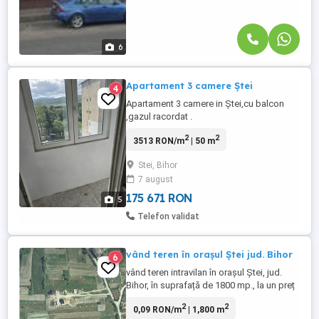
6
Apartament 3 camere Ștei
4
Apartament 3 camere in Ștei,cu balcon
,gazul racordat .
2
2
3513 RON/m
| 50 m
Stei, Bihor
7 august
175 671 RON
5
Telefon validat
vând teren în orașul Ștei jud. Bihor
6
vând teren intravilan în orașul Ștei, jud.
Bihor, în suprafață de 1800 mp., la un preț
de 30 euro mp., negociabil.
2
2
0,09 RON/m
| 1,800 m