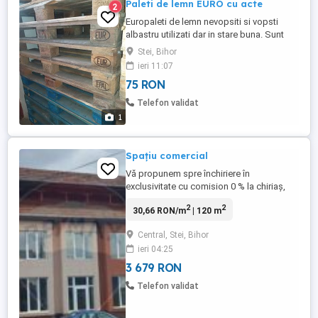
Paleti de lemn EURO cu acte
2
Europaleti de lemn nevopsiti si vopsti
albastru utilizati dar in stare buna. Sunt
utulizati la transportul de marfuri in sistem
Stei, Bihor
paletizat.
ieri 11:07
75 RON
Telefon validat
1
Spațiu comercial
Vă propunem spre închiriere în
exclusivitate cu comision 0 % la chiriaș,
spațiu comercial cu o suprafață de 120
2
2
30,66 RON/m
| 120 m
mp. Locația este dispusă pe două nivele,
spațiul de închiriat se află la etaj 120mp.
Central, Stei, Bihor
Are o poziționare foarte bună, fiind în
ieri 04:25
zona 0 a orașului, aproape de primărie,
poliție, piață, magazine, ...
3 679 RON
Telefon validat