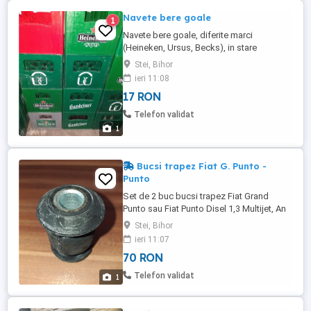
Navete bere goale
1
Navete bere goale, diferite marci
(Heineken, Ursus, Becks), in stare
perfecta.
Stei, Bihor
ieri 11:08
17 RON
Telefon validat
1
Bucsi trapez Fiat G. Punto -
Punto
Set de 2 buc bucsi trapez Fiat Grand
Punto sau Fiat Punto Disel 1,3 Multijet, An
fabricatie 2000 - 2012 Producator DELPHI
Stei, Bihor
ieri 11:07
70 RON
Telefon validat
1