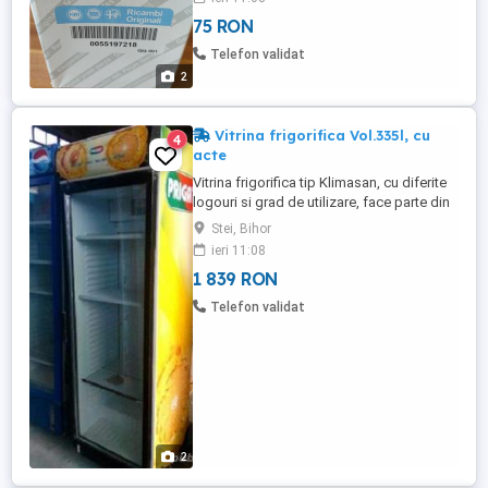
75 RON
Telefon validat
2
Vitrina frigorifica Vol.335l, cu
4
acte
Vitrina frigorifica tip Klimasan, cu diferite
logouri si grad de utilizare, face parte din
clasa profesional si se utilileaza pentru
Stei, Bihor
pastrarea alimentelor, racoritoarelor si a
ieri 11:08
bauturilor alcoolice la o temperatura de 3 -
1 839 RON
6 grade C. Clasa energetica A consumul
redus 280w/2,5map/h. Capacitate 335l.
Telefon validat
Dimensiuni ...
2