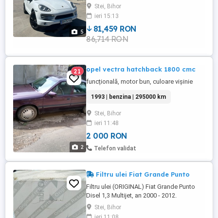
Stei, Bihor
ieri 15:13
81,459 RON
5
86,714 RON
opel vectra hatchback 1800 cmc
21
funcțională, motor bun, culoare vișinie
1993 | benzina | 295000 km
Stei, Bihor
ieri 11:48
2 000 RON
2
Telefon validat
Filtru ulei Fiat Grande Punto
Filtru ulei (ORIGINAL) Fiat Grande Punto
Disel 1,3 Multijet, an 2000 - 2012.
Producator Fiat Ricambi Originali.
Stei, Bihor
ieri 11:08