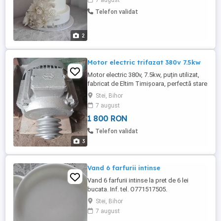
7 august
personala sau livrare la maxim 20km de
Telefon validat
Stei, Bihor.
2
Motor electric trifazat 380v 7.5kw
Motor electric 380v, 7.5kw, puțin utilizat,
fabricat de Eltim Timișoara, perfectă stare
de functionare. Dacă sunteți interesați
Stei, Bihor
trimiteți sms.
7 august
1 800 RON
Telefon validat
3
Vand 6 farfurii intinse
Vand 6 farfurii intinse la pret de 6 lei
bucata. Inf. tel. O771517505.
Stei, Bihor
7 august