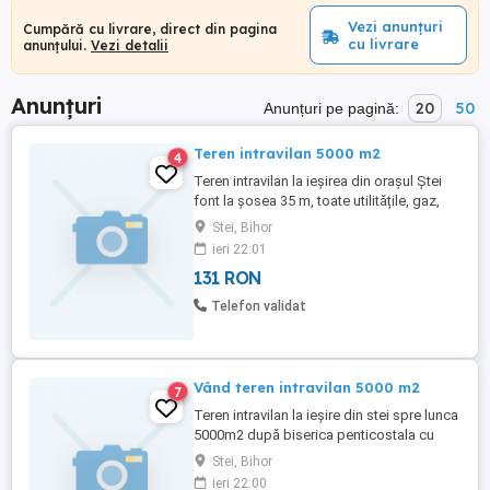
Vezi anunțuri
Cumpără cu livrare, direct din pagina
cu livrare
anunțului.
Vezi detalii
Anunțuri
20
50
Anunțuri pe pagină:
Teren intravilan 5000 m2
4
Teren intravilan la ieșirea din orașul Ștei
font la șosea 35 m, toate utilitățile, gaz,
apa, curent canalizare etc, fără sarcini,
Stei, Bihor
vând sau închiriez se poate folosi pentru
ieri 22:01
construcții case, hale industriale, panouri
131 RON
fotovoltaice etc.
Telefon validat
Vând teren intravilan 5000 m2
7
Teren intravilan la ieșire din stei spre lunca
5000m2 după biserica penticostala cu
toate utilitățile, apa, curent, canal.
Stei, Bihor
ieri 22:00