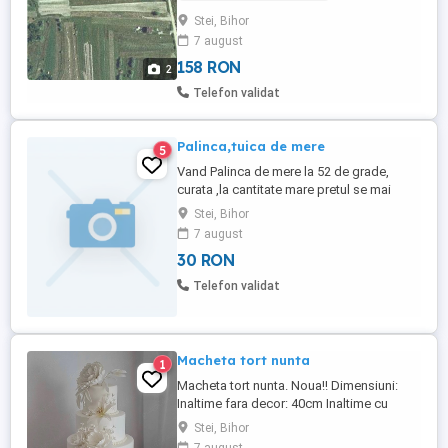
Stei, Bihor
7 august
158 RON
2
Telefon validat
Palinca,tuica de mere
5
Vand Palinca de mere la 52 de grade,
curata ,la cantitate mare pretul se mai
poate negocia
Stei, Bihor
7 august
30 RON
Telefon validat
Macheta tort nunta
1
Macheta tort nunta. Noua!! Dimensiuni:
Inaltime fara decor: 40cm Inaltime cu
decor : 48 cm Dimensiunea etajelor: 32,
Stei, Bihor
26, 20, 12 Pret 1000 lei. Cu ridicare