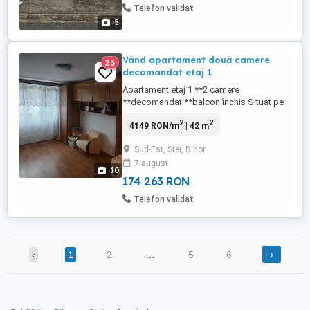
Telefon validat
5
Vând apartament două camere
23
decomandat etaj 1
Apartament etaj 1 **2 camere
**decomandat **balcon închis Situat pe
str.Andrei Mureșanu în cl ădirea cu
2
2
4149 RON/m
| 42 m
magazinul ** Unicarm** la o distanță de
300 m de piată centru. ,200 m de market **
Sud-Est, Stei, Bihor
Profi ** și **La doi pași ** Situat pe soare
7 august
! Vedere la șosea. Bloc construit din
10
cărămidă și beton. Înbunătățiri: **Ferestre
174 263 RON
...
Telefon validat
›
‹
1
2
…
5
6