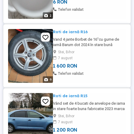
6 RON
Telefon validat
2
Roti de iarnă R16
Vand 4 jante Borbet de 16"cu gume de
iarnă Barum dot 2024 în stare bună
205x55x16 5x112 Pret fix. Doar cu ridicare
Stei, Bihor
personală.
7 august
1 600 RON
Telefon validat
9
Roti de iarnă R15
Vând set de 4 bucati de anvelope de iarna
in stare foarte buna fabricatie 2023 marca
Taurus pe jante de tabla -capace Skoda,
Stei, Bihor
bonus 185/60 R15 5x100 Preț fix. Doar
7 august
ridicare personala.
1 200 RON