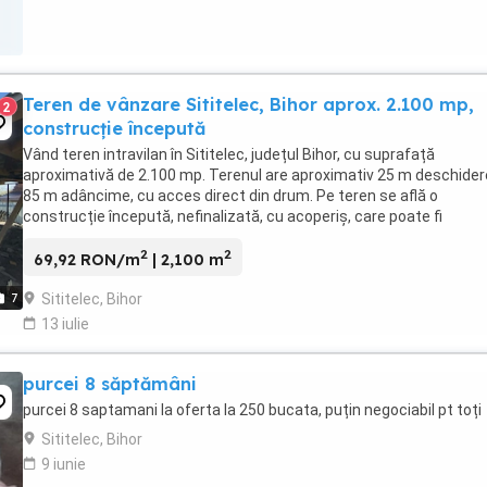
Teren de vânzare Sititelec, Bihor aprox. 2.100 mp,
2
construcție începută
Vând teren intravilan în Sititelec, județul Bihor, cu suprafață
aproximativă de 2.100 mp. Terenul are aproximativ 25 m deschider
85 m adâncime, cu acces direct din drum. Pe teren se află o
construcție începută, nefinalizată, cu acoperiș, care poate fi
continuată sau adaptată după nevoile cumpărătorului. ...
2
2
69,92 RON/m
| 2,100 m
Sititelec, Bihor
7
13 iulie
purcei 8 săptămâni
purcei 8 saptamani la oferta la 250 bucata, puțin negociabil pt toți
Sititelec, Bihor
9 iunie