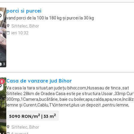
porci si purcei
vand porci de la 100 la 180 kg și purcei la 30 kg
Sititelec, Bihor
ieri 10:32
3
Casa de vanzare jud Bihor
8
Va casa la tara situat,an județu bihor,com,Husasau de tinca ,sat
Sititelec 28km de Oradea Casa este pe structura Usoar ,33mp Cur
300mp,1Camera,bucătărie, baie cu boiler,apa,calda,apa,rece,încălz
lemne și Curent,Cablu,TV,internet,plus un depozit ,pentru lemne,
2
2
5090 RON/m
| 33 m
Sititelec, Bihor
6 august