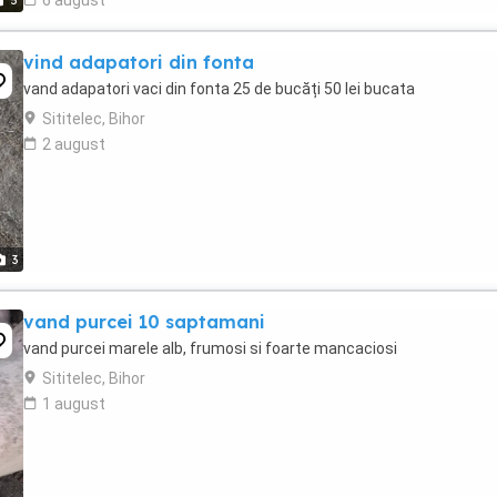
5
vind adapatori din fonta
vand adapatori vaci din fonta 25 de bucăți 50 lei bucata
Sititelec, Bihor
2 august
3
vand purcei 10 saptamani
vand purcei marele alb, frumosi si foarte mancaciosi
Sititelec, Bihor
1 august