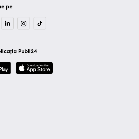
ne pe
licația Publi24