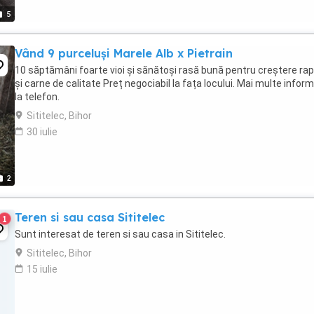
5
Vând 9 purceluși Marele Alb x Pietrain
10 săptămâni foarte vioi și sănătoși rasă bună pentru creștere rap
și carne de calitate Preț negociabil la fața locului. Mai multe inform
la telefon.
Sititelec, Bihor
30 iulie
2
Teren si sau casa Sititelec
1
Sunt interesat de teren si sau casa in Sititelec.
Sititelec, Bihor
15 iulie