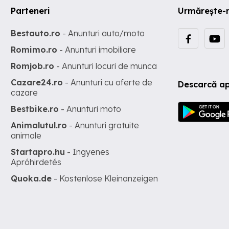
Parteneri
Urmărește-
Bestauto.ro
- Anunturi auto/moto
Romimo.ro
- Anunturi imobiliare
Romjob.ro
- Anunturi locuri de munca
Cazare24.ro
- Anunturi cu oferte de
Descarcă ap
cazare
Bestbike.ro
- Anunturi moto
Animalutul.ro
- Anunturi gratuite
animale
Startapro.hu
- Ingyenes
Apróhirdetés
Quoka.de
- Kostenlose Kleinanzeigen