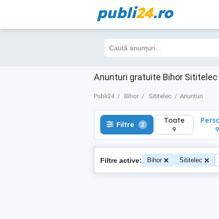
publi
24
.ro
Toate
Perso
Filtre
2
9
9
Anunturi gratuite Bihor Sititelec
Publi24
Bihor
Sititelec
Anunturi
Toate
Pers
Filtre
2
9
9
Filtre active:
Bihor
Sititelec