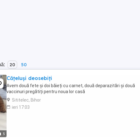
nă:
20
50
Cățeluși deosebiți
Avem două fete și doi băieți cu carnet, două deparazitări și două
vaccinuri pregătiți pentru noua lor casă
Sititelec, Bihor
ieri 17:03
5