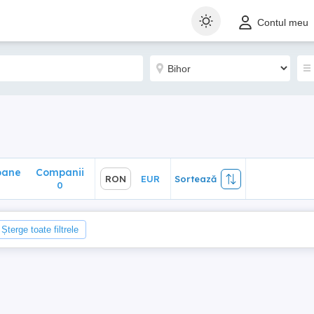
ane
Companii
RON
EUR
Sortează
Contul meu
0
oane
Companii
RON
EUR
Sortează
0
Șterge toate filtrele