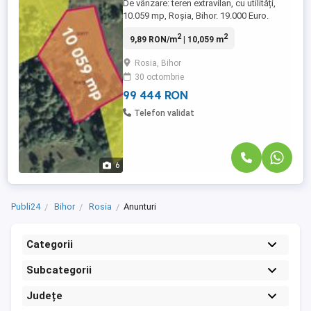
De vânzare: teren extravilan, cu utilități,
10.059 mp, Roșia, Bihor. 19.000 Euro.
Comision 0. Vrei propriul tău “colț de rai”?
2
2
9,89 RON/m
| 10,059 m
Acum îl poți avea. Terenul este situat pe
panta unui deal, cuprinde o porțiune
Rosia, Bihor
împădurită și oferă o priveliște
30 octombrie
impresionantă asupra zonei
înconjurătoare. Terenul este format ...
99 444 RON
Telefon validat
6
Publi24
Bihor
Rosia
Anunturi
Categorii
Subcategorii
Județe