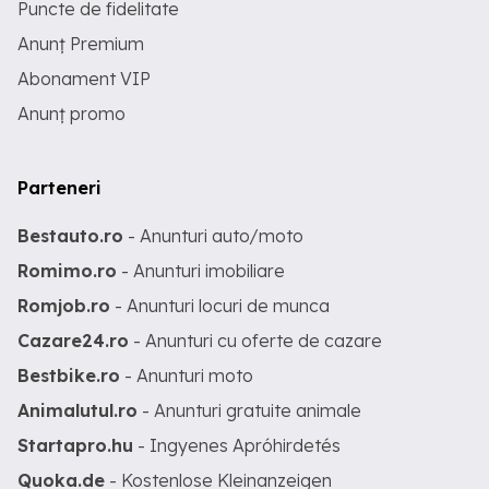
Puncte de fidelitate
Anunț Premium
Abonament VIP
Anunț promo
Parteneri
Bestauto.ro
- Anunturi auto/moto
Romimo.ro
- Anunturi imobiliare
Romjob.ro
- Anunturi locuri de munca
Cazare24.ro
- Anunturi cu oferte de cazare
Bestbike.ro
- Anunturi moto
Animalutul.ro
- Anunturi gratuite animale
Startapro.hu
- Ingyenes Apróhirdetés
Quoka.de
- Kostenlose Kleinanzeigen