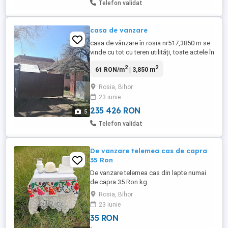
Telefon validat
casa de vanzare
casa de vânzare în rosia nr517,3850 m se
vinde cu tot cu teren utilități, toate actele în
regula mai multe detalii la
2
2
61 RON/m
| 3,850 m
Rosia, Bihor
23 iunie
235 426 RON
5
Telefon validat
De vanzare telemea cas de capra
35 Ron
De vanzare telemea cas din lapte numai
de capra 35 Ron kg
Rosia, Bihor
23 iunie
35 RON