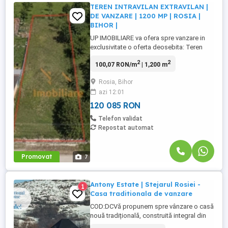
TEREN INTRAVILAN EXTRAVILAN |
DE VANZARE | 1200 MP | ROSIA |
BIHOR |
UP IMOBILIARE va ofera spre vanzare in
exclusivitate o oferta deosebita: Teren
Intravilan extravilan , situat in sat Rosia -
2
2
100,07 RON/m
| 1,200 m
Bihor. Teren generos situat intr o zona
accesibila , la strada principala . Datorita
Rosia, Bihor
amplasarii si dimensiunii, ofera
azi 12:01
flexibilitate pentru proiecte diferite.
Terenul are o suprafata ...
120 085 RON
Telefon validat
Repostat automat
Promovat
7
Antony Estate | Stejarul Rosiei -
1
Casa traditionala de vanzare
COD:DCVă propunem spre vânzare o casă
nouă tradițională, construită integral din
lemn de stejar vechi, situată în localitatea