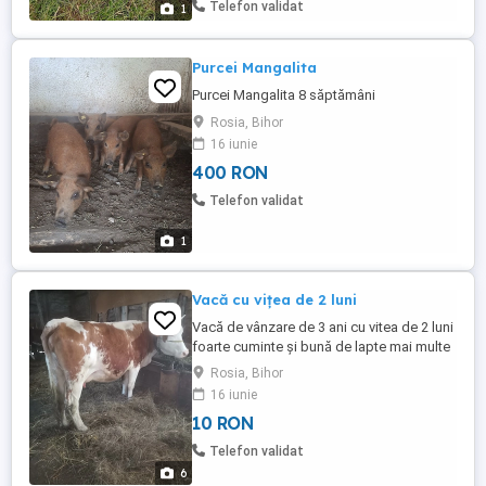
Telefon validat
1
Purcei Mangalita
Purcei Mangalita 8 săptămâni
Rosia, Bihor
16 iunie
400 RON
Telefon validat
1
Vacă cu vițea de 2 luni
Vacă de vânzare de 3 ani cu vitea de 2 luni
foarte cuminte și bună de lapte mai multe
detalii la telefon Roșia
Rosia, Bihor
16 iunie
10 RON
Telefon validat
6