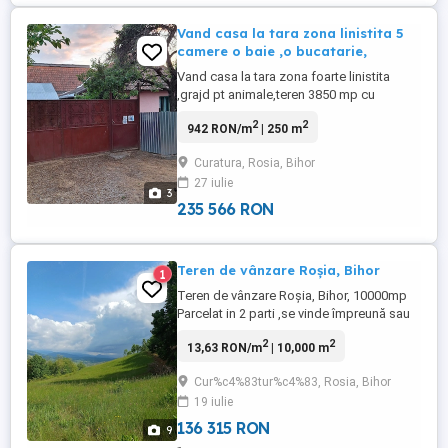
Vand casa la tara zona linistita 5
camere o baie ,o bucatarie,
Vand casa la tara zona foarte linistita
,grajd pt animale,teren 3850 mp cu
posibilitatea de a construire pret 45000
2
2
942 RON/m
| 250 m
euro negocoabil
Curatura, Rosia, Bihor
27 iulie
3
235 566 RON
Teren de vânzare Roșia, Bihor
1
Teren de vânzare Roșia, Bihor, 10000mp
Parcelat in 2 parti ,se vinde împreună sau
individual Intravilan ,zona este intr-o
2
2
13,63 RON/m
| 10,000 m
dezvoltare turistica . Mai multe detalii la nr
de telefon
Cur%c4%83tur%c4%83, Rosia, Bihor
19 iulie
136 315 RON
9