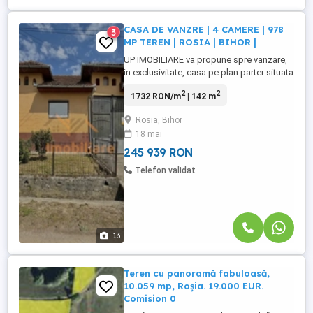
CASA DE VANZRE | 4 CAMERE | 978
3
MP TEREN | ROSIA | BIHOR |
UP IMOBILIARE va propune spre vanzare,
in exclusivitate, casa pe plan parter situata
in localitatea ROSIA, judetul Bihor , la 20
2
2
1732 RON/m
| 142 m
km de BEIUS, cu teren intravilan generos
de 978 mp si acces auto. Pe teren exista 2
Rosia, Bihor
case, construite din lemn si BCA.
18 mai
Suprafata pentru constructia de BCA este
de 14 mp. Suprafata ...
245 939 RON
Telefon validat
13
Teren cu panoramă fabuloasă,
10.059 mp, Roșia. 19.000 EUR.
Comision 0