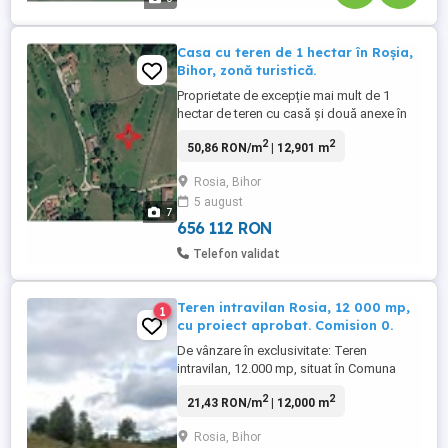
Casa cu teren de 1 hectar în Roșia,
Bihor, zonă turistică.
Proprietate de excepție mai mult de 1
hectar de teren cu casă și două anexe în
Roșia, județul Bihor Ideală pentru investiție
2
2
50,86 RON/m
| 12,901 m
turistică O oportunitate rară de achiziție
într-una dintre cele mai pitorești zone ale
Rosia, Bihor
județului Bihor! Se oferă spre vânzare o
5 august
proprietate compusă din: 12.901 mp de
7
teren; ...
656 112 RON
Telefon validat
Teren intravilan Rosia, 12 000 mp,
1
cu proiect aprobat. Comision 0.
De vânzare în exclusivitate: Teren
intravilan, 12.000 mp, situat în Comuna
Roșia, județul Bihor. Preț: 49.000 Euro
2
2
21,43 RON/m
| 12,000 m
(negociabil). Comision 0. Proprietatea
este amplasată pe un teren în ușoară
Rosia, Bihor
pantă, oferind o panoramă impresionantă.