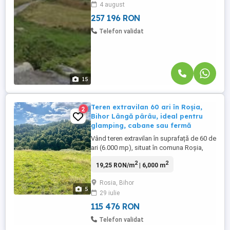
4 august
În preț este inclus și un proiect imobiliar
deja dezvoltat (pensiune ...
257 196 RON
Telefon validat
15
Teren extravilan 60 ari în Roșia,
2
Bihor Lângă pârâu, ideal pentru
glamping, cabane sau fermă
Vând teren extravilan în suprafață de 60 de
ari (6.000 mp), situat în comuna Roșia,
județul Bihor. Proprietatea este amplasată
2
2
19,25 RON/m
| 6,000 m
într-un cadru natural de poveste, fiind o
oportunitate excelentă pentru cei care își
Rosia, Bihor
doresc o investiție în ecoturism
5
29 iulie
(glamping, camping, structuri mobile), o
fermă retrasă sau ...
115 476 RON
Telefon validat