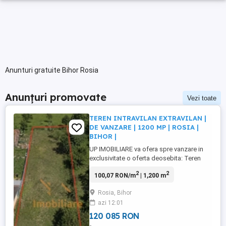
Anunturi gratuite Bihor Rosia
Anunțuri promovate
Vezi toate
TEREN INTRAVILAN EXTRAVILAN |
DE VANZARE | 1200 MP | ROSIA |
BIHOR |
UP IMOBILIARE va ofera spre vanzare in
exclusivitate o oferta deosebita: Teren
Intravilan extravilan , situat in sat Rosia -
2
2
100,07 RON/m
| 1,200 m
Bihor. Teren generos situat intr o zona
accesibila , la strada principala . Datorita
Rosia, Bihor
amplasarii si dimensiunii, ofera
azi 12:01
flexibilitate pentru proiecte diferite.
Terenul are o suprafata ...
120 085 RON