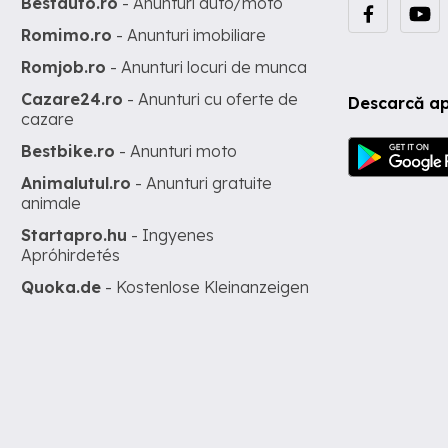
Bestauto.ro
- Anunturi auto/moto
Romimo.ro
- Anunturi imobiliare
Romjob.ro
- Anunturi locuri de munca
Cazare24.ro
- Anunturi cu oferte de
Descarcă ap
cazare
Bestbike.ro
- Anunturi moto
Animalutul.ro
- Anunturi gratuite
animale
Startapro.hu
- Ingyenes
Apróhirdetés
Quoka.de
- Kostenlose Kleinanzeigen