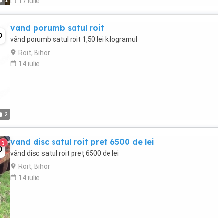
1
17 iulie
vand porumb satul roit
vând porumb satul roit 1,50 lei kilogramul
Roit, Bihor
14 iulie
2
vand disc satul roit pret 6500 de lei
1
vând disc satul roit preț 6500 de lei
Roit, Bihor
14 iulie