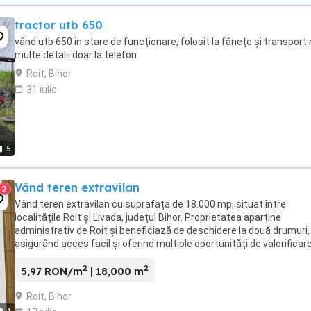
tractor utb 650
vând utb 650 in stare de funcționare, folosit la fânețe și transport
multe detalii doar la telefon
Roit, Bihor
31 iulie
5
Vând teren extravilan
2
Vând teren extravilan cu suprafața de 18.000 mp, situat între
localitățile Roit și Livada, județul Bihor. Proprietatea aparține
administrativ de Roit și beneficiază de deschidere la două drumuri,
asigurând acces facil și oferind multiple oportunități de valorificare
Ideal pentru investiții, activități ...
2
2
5,97 RON/m
| 18,000 m
Roit, Bihor