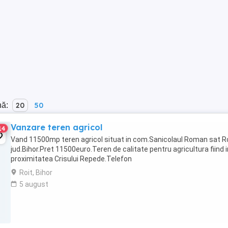
nă:
20
50
Vanzare teren agricol
14
Vand 11500mp teren agricol situat in com.Sanicolaul Roman sat Ro
jud.Bihor.Pret 11500euro.Teren de calitate pentru agricultura fiind i
proximitatea Crisului Repede.Telefon
Roit, Bihor
5 august