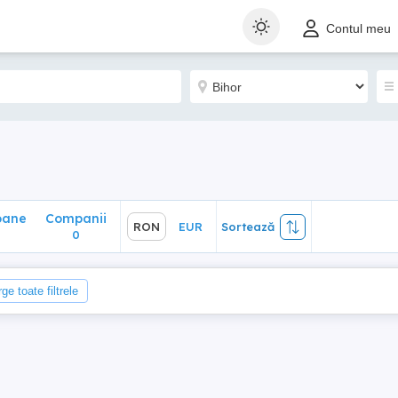
ane
Companii
RON
EUR
Sortează
Contul meu
0
oane
Companii
RON
EUR
Sortează
0
ge toate filtrele