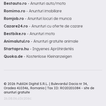
Bestauto.ro
- Anunturi auto/moto
Romimo.ro
- Anunturi imobiliare
Romjob.ro
- Anunturi locuri de munca
Cazare24.ro
- Anunturi cu oferte de cazare
Bestbike.ro
- Anunturi moto
Animalutul.ro
- Anunturi gratuite animale
Startapro.hu
- Ingyenes Apróhirdetés
Quoka.de
- Kostenlose Kleinanzeigen
© 2026 Publi24 Digital S.R.L. | Bulevardul Dacia nr 34,
Oradea 410346, Romania | Tax ID: RO20201084 -
site de
anunturi gratuite
26.08.06.c0c206c