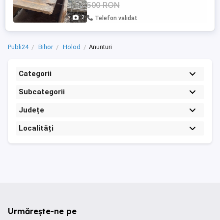
500 RON
2
Telefon validat
Publi24
Bihor
Holod
Anunturi
Categorii
Subcategorii
Județe
Localități
Urmărește-ne pe