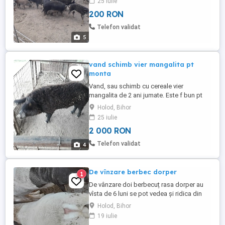
25 iulie
200 RON
Telefon validat
5
vand schimb vier mangalita pt
monta
Vand, sau schimb cu cereale vier
mangalita de 2 ani jumate. Este f bun pt
monta.
Holod, Bihor
25 iulie
2 000 RON
Telefon validat
4
De vînzare berbec dorper
1
De vânzare doi berbecuț rasa dorper au
vîsta de 6 luni se pot vedea și ridica din
holod bihor
Holod, Bihor
19 iulie