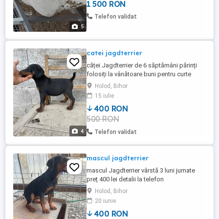
1 500 RON
Telefon validat
5
catei jagdterrier
căței Jagdterrier de 6 săptămâni părinți
folosiți la vânătoare buni pentru curte
Holod, Bihor
15 iulie
400 RON
500 RON
4
Telefon validat
mascul jagdterrier
mascul Jagdterrier vârstă 3 luni jumate
preț 400 lei detalii la telefon
Holod, Bihor
20 iunie
400 RON