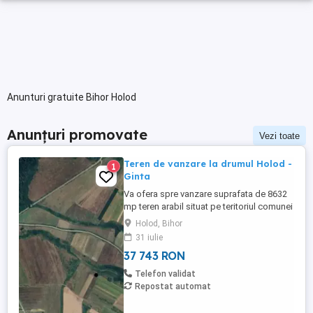
Anunturi gratuite Bihor Holod
Anunțuri promovate
Vezi toate
Teren de vanzare la drumul Holod -
1
Ginta
Va ofera spre vanzare suprafata de 8632
mp teren arabil situat pe teritoriul comunei
Holod , la drumul catre Ginta. Terenul are
Holod, Bihor
front generos la drum ! Se preteaza si la
31 iulie
construirea de constructii agricole sau
37 743 RON
hale !
Telefon validat
Repostat automat