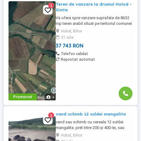
Teren de vanzare la drumul Holod -
1
Ginta
Va ofera spre vanzare suprafata de 8632
mp teren arabil situat pe teritoriul comunei
Holod , la drumul catre Ginta. Terenul are
Holod, Bihor
front generos la drum ! Se preteaza si la
31 iulie
construirea de constructii agricole sau
37 743 RON
hale !
Telefon validat
Repostat automat
Promovat
1
vand schimb 12 suldei mangalita
1
vand sau schimb cu cereale 12 suldei
mangalita. pret între 200 și 400 lei, sau
echivalentul în cereale. pret pt toti 12
Holod, Bihor
bucati, 3000 lei.